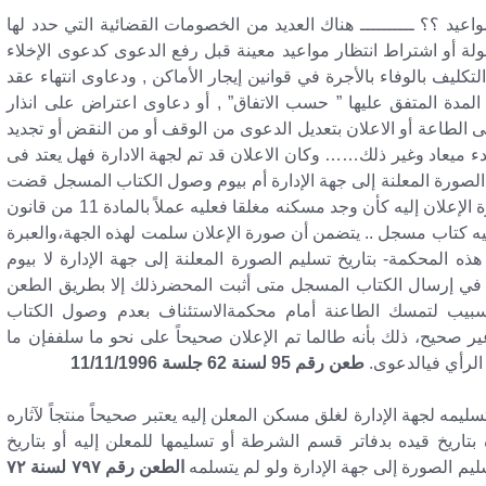
واعيد ؟؟ ــــــــــ هناك العديد من الخصومات القضائية التي حدد لها
ة أو اشتراط انتظار مواعيد معينة قبل رفع الدعوى كدعوى الإخلاء
رورة انتظار 15 يوم من تاريخ التكليف بالوفاء بالأجرة في قوانين إيجار الأماكن , ودعاوى انتهاء عقد
ف المدة المتفق عليها ” حسب الاتفاق” , أو دعاوى اعتراض على انذار
بالدخول فى الطاعة أو الاعلان بتعديل الدعوى من الوقف أو من النقض أو تجديد
ميعاد وغير ذلك…… وكان الاعلان قد تم لجهة الادارة فهل يعتد فى
يم الصورة المعلنة إلى جهة الإدارة أم بيوم وصول الكتاب المسجل قضت
محكمة النقض: اذا لم يجد المحضر من يصح تسليم صورة الإعلان إليه كأن وجد مسكنه مغلقا فعليه عملاً بالمادة 11 من قانون
جيه كتاب مسجل .. يتضمن أن صورة الإعلان سلمت لهذه الجهة،والعبرة
ه المحكمة- بتاريخ تسليم الصورة المعلنة إلى جهة الإدارة لا بيوم
ة في إرسال الكتاب المسجل متى أثبت المحضرذلك إلا بطريق الطعن
تسبيب لتمسك الطاعنة أمام محكمةالاستئناف بعدم وصول الكتاب
 غير صحيح، ذلك بأنه طالما تم الإعلان صحيحاً على نحو ما سلففإن ما
 الرأي فيالدعوى.
طعن رقم 95 لسنة 62 جلسة 11/11/1996
يمه لجهة الإدارة لغلق مسكن المعلن إليه يعتبر صحيحاً منتجاً لآثاره
تاريخ قيده بدفاتر قسم الشرطة أو تسليمها للمعلن إليه أو بتاريخ
م الصورة إلى جهة الإدارة ولو لم يتسلمه
الطعن رقم ٧٩٧ لسنة ٧٢