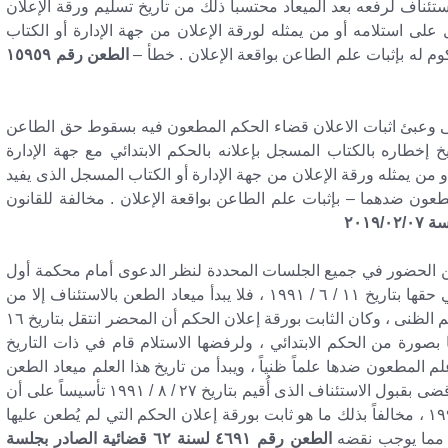
اف لرفعه بعد الميعاد محتسباً ذلك من تاريخ تسليم ورقة الإعلان
ل على استلامه أو من يمثله لورقة الإعلان من جهة الإدارة أو الكتاب
م له بإثبات علم الطاعن بواقعة الإعلان . خطأ –
الطعن رقم ١٥٩٥٩
نى وعبئ اثبات الاعلان قضاء الحكم المطعون فيه بسقوط حق الطاعن
خ إخطاره بالكتاب المسجل بإعلانه بالحكم الابتدائي مع جهة الإدارة
 من يمثله ورقة الإعلان من جهة الإدارة أو الكتاب المسجل الذى يفيد
طعون ضدهما – بإثبات علم الطاعن بواقعة الإعلان . مخالفة للقانون
عن الحضور في جميع الجلسات المحددة لنظر الدعوى أمام محكمة أول
درجة ولم تقدم مذكرة بدفاعها ، وصدر الحكم غيابياً في حقها بتاريخ ١١ / ٦ / ١٩٩١ ، فلا يبدأ ميعاد الطعن بالاستئناف إلا من
تاريخ إعلانها بالحكم إعلاناً يتحقق به العلم اليقينى أو العلم الظنى ، وكان الثابت بورقة إعلان الحكم أن المحضر انتقل بتاريخ ١٦
انها بصورة من الحكم الابتدائي ، ولرفضها الاستلام قام في ذات التاريخ
لم المطعون ضدها علماً ظنياً ، ويبدأ من تاريخ هذا العلم ميعاد الطعن
في الحكم ، وإذ خالف الحكم المطعون فيه هذا النظر وقضى بقبول الاستئناف الذى أُقيم بتاريخ ٢٧ / ٨ / ١٩٩١ تأسيساً على أن
الحكم الابتدائي أُعلن للمطعون ضدها بتاريخ ٢١ / ٧ / ١٩٩١ ، مخالفاً بذلك ما هو ثابت بورقة إعلان الحكم التي لم يُطعن عليها
، مما يوجب نقضه
الطعن رقم ٤٦٩١ لسنة ٦٢ قضائية الصادر بجلسة