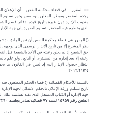
== المقرر – في قضاء محكمة النقض – أن الإعلان الذى
وجده المحضر بموطن المعلن إليه ممن يجوز تسليم الص
مندوب الإدارة دون عبرة بتاريخ قيده بدفاتر قسم الشر
الذى يخطره فيه المحضر بتسليم الصورة إلى جهة الإدار
(( 
نظر المشرع إلا من تاريخ الإنذار الرسمى الذى يوجهه إ
حق الشفيع إذ لم يعلن رغبته في الأخذ بالشفعة قبل انقضائه
رغبته إلا بعد إنذاره من المشترى أو البائع , ولو علم بال
انتظار حصول الإنذار إليه إذ ليس في القانون ما يح
٢٠١٢/١١/٢٤
بالنسبة للأحكام القضائية (( قضاء الحكم المطعون فيه
تاريخ تسليم ورقة الإعلان بالحكم الابتدائي لجهة الإدار
جهة الإدارة أو الكتاب المسجل الذى يفيد تسليمه لتلك ال
الطعن رقم ١٥٩٥٩ لسنة ٧٧ قضائيةلصادر بجلسة ٢٠١٩/٠٣/١٠
إعلان الأوراق الق