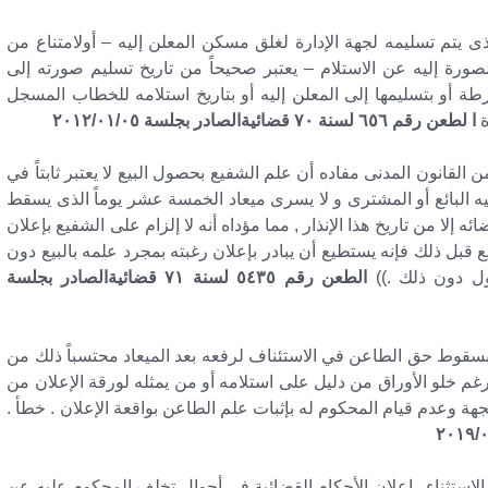
 يتم تسليمه لجهة الإدارة لغلق مسكن المعلن إليه – أولامتناع من
ورة إليه عن الاستلام – يعتبر صحيحاً من تاريخ تسليم صورته إلى
طة أو بتسليمها إلى المعلن إليه أو بتاريخ استلامه للخطاب المسجل
ة
ا لطعن رقم ٦٥٦ لسنة ٧٠ قضائيةالصادر بجلسة ٢٠١٢/٠١/٠٥
المقرر في قضاء محكمة النقض أن نص المادة ٩٤٠ من القانون المدنى مفاده أن علم الشفيع بحصول البيع لا يعتبر ثابتاً في
ليه البائع أو المشترى و لا يسرى ميعاد الخمسة عشر يوماً الذى يسقط
 إلا من تاريخ هذا الإنذار , مما مؤداه أنه لا إلزام على الشفيع بإعلان
بيع قبل ذلك فإنه يستطيع أن يبادر بإعلان رغبته بمجرد علمه بالبيع دون
ول دون ذلك .))
الطعن رقم ٥٤٣٥ لسنة ٧١ قضائيةالصادر بجلسة
 بسقوط حق الطاعن في الاستئناف لرفعه بعد الميعاد محتسباً ذلك من
ة رغم خلو الأوراق من دليل على استلامه أو من يمثله لورقة الإعلان من
جهة وعدم قيام المحكوم له بإثبات علم الطاعن بواقعة الإعلان . خطأ .
ضائية . المواد ١٠ ، ١١ ، ١٣ مرافعات . الاستثناء . إعلان الأحكام القضائية في أحوال تخلف المحكوم عليه عن