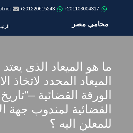
t.net
201220615243+
201103004317+
محامي مصر
الرئي
ما هو الميعاد الذى يعتد 
الميعاد المحدد لاتخاذ ال
الورقة القضائية –”تاريخ 
القضائية لمندوب جهة ا
للمعلن اليه ؟