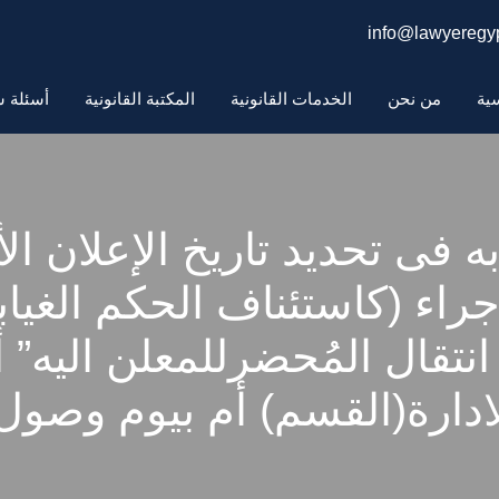
info@lawyeregyp
سية
من نحن
الخدمات القانونية
المكتبة القانونية
أسئلة ش
به فى تحديد تاريخ الإعلان ال
اجراء (كاستئناف الحكم الغيا
انتقال المُحضرللمعلن اليه” 
لادارة(القسم) أم بيوم وصو