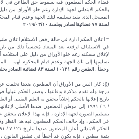
قضاء الحكم المطعون فيه بسقوط حق الطاعن في الاستئن
بالحكم الابتدائي لجهة الإدارة رغم خلو الأوراق من دلي
المسجل الذى يفيد تسليمه لتلك الجهة وعدم قيام المحكو
لسنة ٧٧ قضائيةالصادر بجلسة ٢٠١٩/٠٣/١٠
= اعلان الحكم ادارة فى حالة رفض الاستلام اعلان ظ
في الاستئناف لرفعه بعد الميعاد مُحتسباً ذلك من تاري
لإغلاق مسكنه رغم خلو الأوراق من دليل على استلامه أو
تسليمها إلى تلك الجهة وعدم قيام المحكوم لهما – الم
وخطأ .
الطعن رقم ١٠١٢١ لسنة ٨٣ قضائية الصادر بجلسة ٢٠١٩/٠٢/٠٧
((إذ كان البين من الأوراق أن المطعون ضدها تخلفت 
/ ٦ / ١٩٩١ إلى موطن المطعون ضدها الأصلى لإعل
بتسليم الصورة لجهة الإدارة ، فإنه بهذا الإعلان يتحقق ع
بثمة مطعن ، فإنه يكون قد أخطأ في تطبيق القانون 