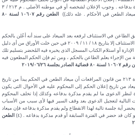
الحضور في جميع جلسات الدعوى وعدم تقديمه مذكرة بدفاعه . وجوب الإعلان لشخصه أو في موطنه الأصلى . م ٢١٣ / ٣
ميعاد الطعن في الأحكام . عله ذلك))
الطعن رقم ١٠٦٠٧ لسنة ٨٠
الطاعن في الاستئناف لرفعه بعد الميعاد على سند أنه أعُلن بالحكم
الابتدائي في مواجهة الإدارة في ٨ / ١٠ / ٢٠٠٩ ولم يَرفع الاستئناف إلا بتاريخ ١٨ / ١١ / ٢٠٠٩ في حين خلت الأوراق من أى دليل
لإدارة أو استلام الكتاب المسجل الذى يخبره فيه المُحضر بتسليم تلك
ية من الإجراء بعلم الطاعن بالحكم ، ومن ثم فإن الحكم المطعون فيه
٨ قضائية الصادر بجلسة ٢٠١٩/٠٦/٢٦
المقرر – في قضاء محكمة النقض – أن مفاد نص المادة ٢١٣ من قانون المرافعات أن ميعاد الطعن في الحكم يبدأ من تاريخ
عاد من تاريخ إعلان الحكم إلى المحكوم عليه في الأحوال التى يكون
لنظر الدعوى ما لم يقدم مذكرة بدفاعه وكذلك إذا تخلف المحكوم
التالية لتعجيل الدعوى بعد وقف السير فيها لأى سبب من الأسباب
ر أية جلسة تالية لهذا الانقطاع ولم يقدم مذكرة بدفاعه فإن ميعاد
و كان قد حضر في الفترة السابقة أو قدم مذكرة بدفاعه . (٤)
الطعن