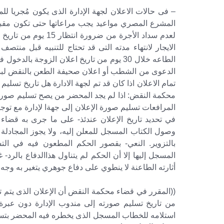
– فى حالات الاعلان لجهة الإدارة الذى يكون مُجريا للم
المشرع المصري مواعيد يجب مراعاتها حتى تكون مقبول
لعدم سداد الأجرة من ض
الايجار لانتهاء مدته التى قد تحتاج للتنبيه قبل منتص
الطاعه خلال 30 يوم من تاريخ اعلان الزوجة 
الدعوى من الشطب أو اعلان صحيفة الطعن بالنقض لبدء 
تمام الاعلان اذا كان قد تم لجهة الادارة هل تاريخ تسل
المرافعات تسليم صورة الإعلان إلى جهةا لإدارة مع تو
في تحديد تاريخ الإعلان عندئذ- على ما جرى به قضاء هذ
وصول الكتاب المسجل للمعلن إليه، ولا يجوز المجادل
بالتزوير. النعي- بقصور الحكم المطعون فيه في ال
المسجل إليها إلا أن الحكم لم يتناول هذاالدفاع بالرد-
أثارته الطاعنة لا ينطوي على دفاع جوهري يتغير به وجه
((المقرر في قضاء محكمة النقض أن الإعلان الذى يتم تسل
من تاريخ تسليم صورته إلى مندوب الإدارة دون عبرة ب
استلامه للخطاب المسجل الذى يخطره فيه المحضر بتسلي