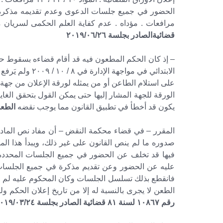
مرافعات . مؤداه . عدم كفاية العلم الحكمى لسريان 
قضائيةالصادر بجلسة ٢٠١٩/٠٦/٢٦
– إذ كان الحكم المطعون فيه قد أقام قضاءه بسقوط حق 
على استلام الطاعن أو من يمثله لورقة الإعلان من جهة ا
الورقة للجهة المشار إليها حتى يمكن القول بتحقق الغا
يكون قد أخطأ في تطبيق القانون مما يوجب نقضه
الطعن رقم ١٠٦٠٧ لسنة ٠
صدوره ما لم ينص القانون على غير ذلك، ويبدأ هذا المي
فيها قد تخلف عن الحضور في جميع الجلسات المحددة 
عليه عن الحضور وعن تقديم مذكرة في جميع الجلسات 
فانقطع بذلك تسلسل الجلسات وكان المحكوم عليه لم يحض
الطعن لا يجرى بالنسبة له إلا من تاريخ إعلان الحكم ول
رقم ١٠٨٦٧ لسنة ٨١ قضائية الصادر بجلسة ٢٠١٩/٠٣/٢٤