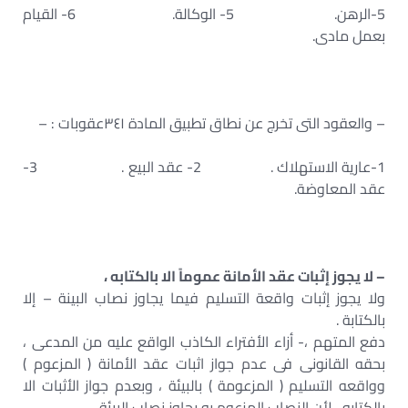
5-الرهن. 5- الوكالة. 6- القيام
بعمل مادى.
– والعقود التى تخرج عن نطاق تطبيق المادة ٣٤١عقوبات : –
1-عارية الاستهلاك . 2- عقد البيع . 3-
عقد المعاوضة.
– لا يجوز إثبات عقد الأمانة عموماً الا بالكتابه ،
ولا يجوز إثبات واقعة التسليم فيما يجاوز نصاب البينة – إلا
بالكتابة .
دفع المتهم ،- أزاء الأفتراء الكاذب الواقع عليه من المدعى ،
بحقه القانونى فى عدم جواز اثبات عقد الأمانة ( المزعوم )
وواقعه التسليم ( المزعومة ) بالبيئة ، وبعدم جواز الأثبات الا
بالكتابه ، لأن النصاب المزعوم به يجاوز نصاب البيئة .