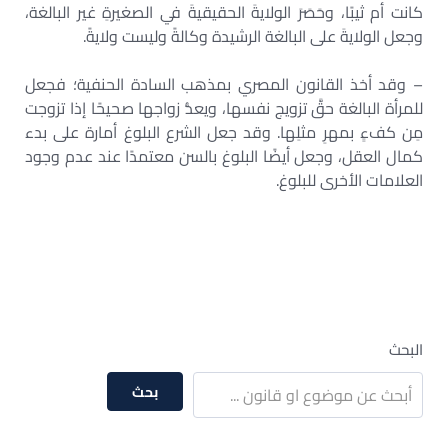
كانت أم ثيبًا، وحَصَرَ الولايةَ الحقيقيةَ في الصغيرةِ غير البالغة،
وجعل الولايةَ على البالغة الرشيدة وكالةً وليست ولايةً.
– وقد أخذ القانون المصري بمذهب السادة الحنفية؛ فجعل
للمرأة البالغة حقَّ تزويج نفسها، ويعدُّ زواجها صحيحًا إذا تزوجت
مِن كفءٍ بمهرِ مثلِها. وقد جعل الشرع البلوغ أمارة على بدء
كمال العقل، وجعل أيضًا البلوغ بالسن معتمدًا عند عدم وجود
العلامات الأخرى للبلوغ.
البحث
بحث