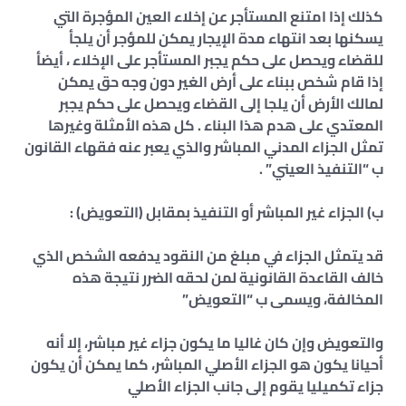
كذلك إذا امتنع المستأجر عن إخلاء العين المؤجرة التي
يسكنها بعد انتهاء مدة الإيجار يمكن للمؤجر أن يلجأ
للقضاء ويحصل على حكم يجبر المستأجر على الإخلاء ، أيضأ
إذا قام شخص ببناء على أرض الغير دون وجه حق يمكن
لمالك الأرض أن يلجا إلى القضاء ويحصل على حكم يجبر
المعتدي على هدم هذا البناء . كل هذه الأمثلة وغيرها
تمثل الجزاء المدني المباشر والذي يعبر عنه فقهاء القانون
ب “التنفيذ العيني” .
ب) الجزاء غير المباشر أو التنفيذ بمقابل (التعويض) :
قد يتمثل الجزاء في مبلغ من النقود يدفعه الشخص الذي
خالف القاعدة القانونية لمن لحقه الضرر نتيجة هذه
المخالفة، ويسمى ب “التعويض”
والتعويض وإن كان غاليا ما يكون جزاء غير مباشر، إلا أنه
أحيانا يكون هو الجزاء الأصلي المباشر، كما يمكن أن يكون
جزاء تكميليا يقوم إلى جانب الجزاء الأصلي