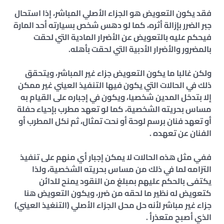
فقد يكون التعويض هو الجزاء الأصلي المباشر، إذا استحال
جبر الضرر بإزالة أثره، كما لو دهس شخص بسيارته أحد المارة
فيحكم عليه بالتعويض عن الأضرار المادية التي لحقت
بالمضرور والأضرار الأدبية التي لحقت بأهله.
ولكن غالبا ما يكون التعويض جزاء غير المباشر، ويتحقق
ذلك في الحالات التي يكون فيها التنفيذ العيني غير ممكن
إلا بتدخل المدين شخصيا، ويكون في إجباره على القيام به
مساس بحريته الشخصية، كما لو تعهد مطرب بإحياء حفلة
أو تعهد فنان برسم لوحة أو نحت تمثال، ثم نكل المطرب أو
الفنان عن تعهده .
ففي مثل هذه الحالات لا يمكن إجبار أي منهم على تنفيذ
التزامه لما في ذلك من مساس بحريته الشخصية، ولذا
يكتفى بالحكم عليهم بمبلغ من النقود يمنح للدائن
كتعويض له نظير ما لحقه من ضرر، ويكون التعويض هنا
جزاء غير مباشر لأنه حل محل الجزاء الأصلي (التنغيذ العيني)
الذي أصبح متعذرأ .