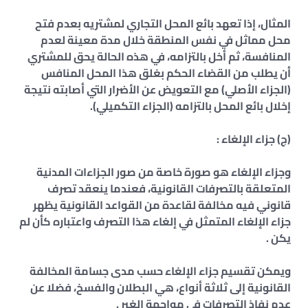
المثال، إذا تعهد بائع المحل التجاري لمشتريه بعدم فتح
محل مماثل في نفس المنطقة خلال مدة معينة لعدم
المنافسة، ثم أخل بالتزامه، في هذه الحالة يحق للمشتري
أن يطلب من القضاء الحكم بغلق هذا المحل المنافس
(الجزاء الأصلي) مع التعويض عن الأضرار التي أصابته نتيجة
إخلال بائع المحل بالتزامه (الجزاء التكميلي).
(ج) جزاء الإلغاء :
وجزاء الإلغاء هو صورة خاصة من صور الجزاءات المدنية
المتعلقة بالتصرفات القانونية، فعندما ينعقد تصرف
قانوني فيه مخالفة لقاعدة من القواعد القانونية يظهر
جزاء الإلغاء المتمثل في إلغاء هذا التصرف واعتباره كأن لم
يكن .
ويمكن تقسيم جزاء الإلغاء حسب مدى جسامة المخالفة
القانونية إلى ثلاثة أنواع، هي البطلان والفسخ، فضلا عن
عدم نفاذ التصرفات في مواجهة الغير .