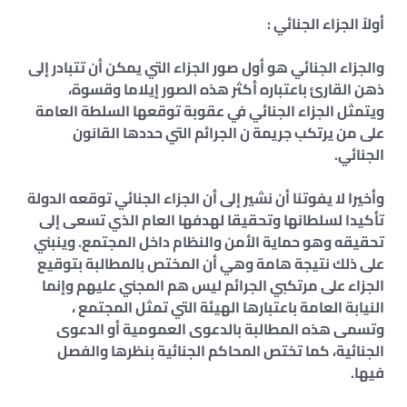
أولاً الجزاء الجنائي :
والجزاء الجنائي هو أول صور الجزاء التي يمكن أن تتبادر إلى
ذهن القارئ باعتباره أكثر هذه الصور إيلاما وقسوة،
ويتمثل الجزاء الجنائي في عقوبة توقعها السلطة العامة
على من يرتكب جريمة ن الجرائم التي حددها القانون
الجنائي.
وأخيرا لا يفوتنا أن نشير إلى أن الجزاء الجنائي توقعه الدولة
تأكيدا لسلطانها وتحقيقا لهدفها العام الذي تسعى إلى
تحقيقه وهو حماية الأمن والنظام داخل المجتمع. وينبني
على ذلك نتيجة هامة وهي أن المختص بالمطالبة بتوقيع
الجزاء على مرتكبي الجرائم ليس هم المجني عليهم وإنما
النيابة العامة باعتبارها الهيئة التي تمثل المجتمع ،
وتسمى هذه المطالبة بالدعوى العمومية أو الدعوى
الجنائية، كما تختص المحاكم الجنائية بنظرها والفصل
فيها.