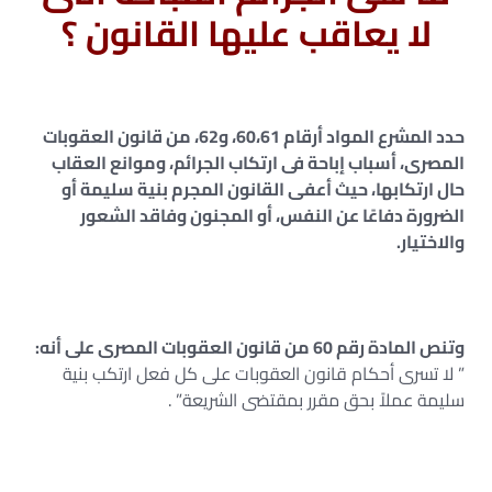
لا يعاقب عليها القانون ؟
حدد المشرع المواد أرقام 60،61، و62، من قانون العقوبات
المصرى، أسباب إباحة فى ارتكاب الجرائم، وموانع العقاب
حال ارتكابها، حيث أعفى القانون المجرم بنية سليمة أو
الضرورة دفاعًا عن النفس، أو المجنون وفاقد الشعور
والاختيار.
وتنص المادة رقم 60 من قانون العقوبات المصرى على أنه:
” لا تسرى أحكام قانون العقوبات على كل فعل ارتكب بنية
سليمة عملاً بحق مقرر بمقتضى الشريعة” .