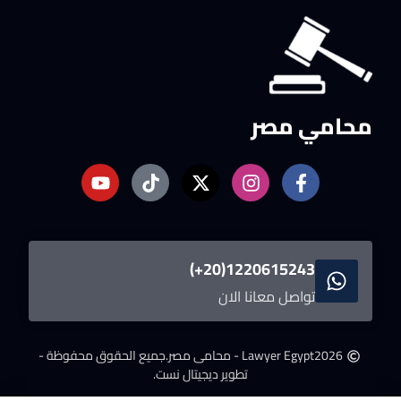
محامي مصر
1220615243(20+)
تواصل معانا الان
2026
Lawyer Egypt - محامى مصر.
جميع الحقوق محفوظة -
تطوير ديجيتال نست.