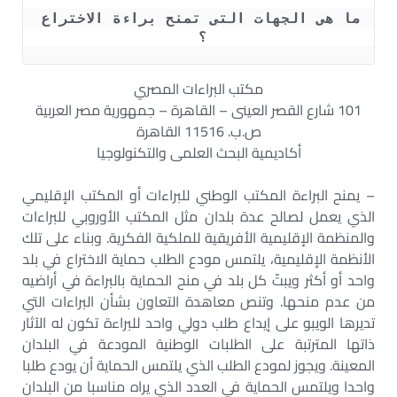
ما هى الجهات التى تمنح براءة الاختراع 
؟ 
مكتب البراءات المصري
101 شارع القصر العينى – القاهرة – جمهورية مصر العربية
ص.ب. 11516 القاهرة
أكاديمية البحث العلمى والتكنولوجيا
– يمنح البراءة المكتب الوطني للبراءات أو المكتب الإقليمي
الذي يعمل لصالح عدة بلدان مثل المكتب الأوروبي للبراءات
والمنظمة الإقليمية الأفريقية للملكية الفكرية. وبناء على تلك
الأنظمة الإقليمية، يلتمس مودع الطلب حماية الاختراع في بلد
واحد أو أكثر ويبتّ كل بلد في منح الحماية بالبراءة في أراضيه
من عدم منحها. وتنص معاهدة التعاون بشأن البراءات التي
تديرها الويبو على إيداع طلب دولي واحد للبراءة تكون له الآثار
ذاتها المترتبة على الطلبات الوطنية المودعة في البلدان
المعينة. ويجوز لمودع الطلب الذي يلتمس الحماية أن يودع طلبا
واحدا ويلتمس الحماية في العدد الذي يراه مناسبا من البلدان