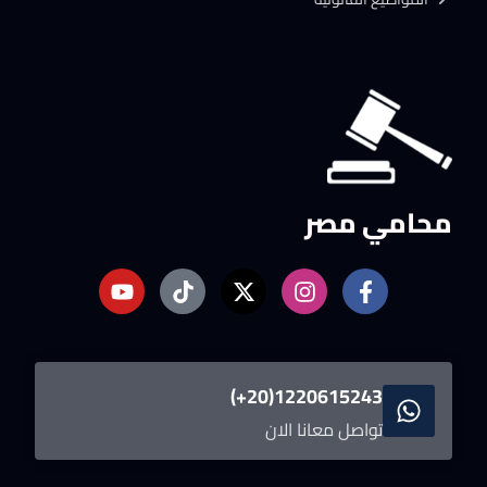
محامي مصر
1220615243(20+)
تواصل معانا الان