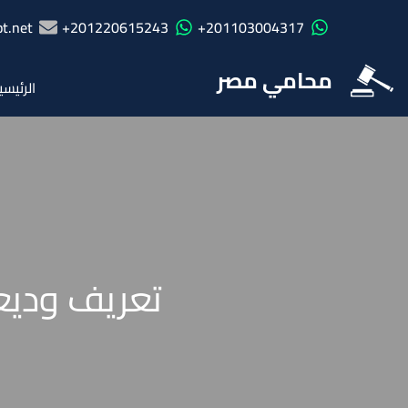
t.net
201220615243+
201103004317+
محامي مصر
الرئيسي
تعريف وديعة