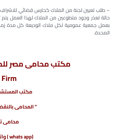
– طلب تعيين لجنة من الملاك كحارس قضائي للاشراف وا
حالة تعذر وجود متطوعين من الملاك لهذا العمل يتم 
بعمل جمعية عمومية لكل ملاك الوديعة كل مدة زمنية
المحدة.
مكتب محامى مصر للمح
 Firm
مكتب المستشار
” المحامى بالنقض 
محامى ت
(whats app ) واتس أب : 201220615243+