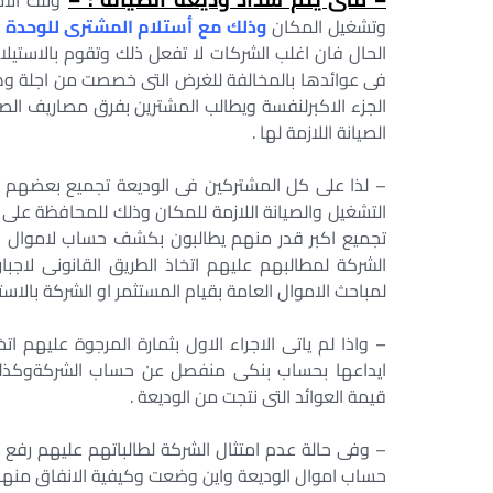
وتلك الام
وتشغيل المكان
وذلك مع أستلام المشترى للوحدة ا
الحال فان اغلب الشركات لا تفعل ذلك وتقوم بالاستيلا
فى عوائدها بالمخالفة للغرض التى خصصت من اجلة وهن
الجزء الاكبرلنفسة ويطالب المشترين بفرق مصاريف الصي
الصيانة اللازمة لها .
– لذا على كل المشتركين فى الوديعة تجميع بعضهم ا
التشغيل والصيانة اللازمة للمكان وذلك للمحافظة على
تجميع اكبر قدر منهم يطالبون بكشف حساب لاموال ا
الشركة لمطالبهم عليهم اتخاذ الطريق القانونى لاجبار
لمباحث الاموال العامة بقيام المستثمر او الشركة بالاست
– واذا لم ياتى الاجراء الاول بثمارة المرجوة عليهم اتخ
ايداعها بحساب بنكى منفصل عن حساب الشركةوكذلك 
قيمة العوائد التى نتجت من الوديعة .
– وفى حالة عدم امتثال الشركة لطالباتهم عليهم رف
حساب اموال الوديعة واين وضعت وكيفية الانفاق منها