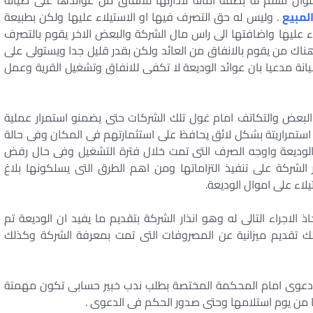
وال تسلم له بصفة امانة لادارتها للانفاق من عوائدها على صيانة
لمبيع
. وليس له حق التصرف فيها او الاستيلاء عليها ولكن بطبيعة
ء عليها واضافتها الى راس مال الشركة والبعض الاخر يقوم بالتصرف
اك من يقوم بالانفاق من العائد ولكن بقدر قليل جدا ويستولى على
انة مدعيا بان عوائد الوديعة لا تكفى للانفاق وتشغيل القرية وعمل
لبعض والتكاتف امام غول تلك الشركات حتى يضمنو استمرار عملية
 استمراريتة بشكل لائق يحافظ على استثمارتهم فى المكان وفى حالة
لوديعة واوجه الصرف التى تمت خلال فترة التشغيل وفى حال رفض
 الشركة على تنفيذ التزاماتها ومن اهم الطرق التى يسلكونها بلاغ
يلاء على اموال الوديعة.
اذ الاجراء التالى له وهو انذار الشركة بتقديم ما يفيد ان الوديعة تم
تقديم ميزانية عن المصروفات التى تمت بمعرفة الشركة وكذلك
ع دعوى امام المحكمة المختصة بطلب ندب خبير حسابى تكون مهمتة
 من يوم استلامها وحتى صدور الحكم فى الدعوى .