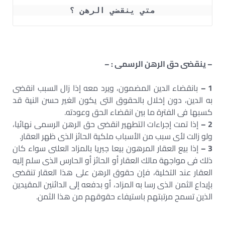
متي ينقضي الرهن ؟
– ينقضى حق الرهن الرسمى : –
1 –
بانقضاء الدين المضمون، ويرد معه إذا زال السبب انقضى
به الدين، دون إخلال بالحقوق التى يكون الغير حسن النية قد
كسبها فى الفترة ما بين انقضاء الحق وعودته.
2 –
إذا تمت إجراءات التطهير انقضى حق الرهن الرسمى نهائيا،
ولو زالت لأى سبب من الأسباب ملكية الحائز الذى ظهر العقار.
3 –
إذا بيع العقار المرهون بيعا جبريا بالمزاد العلنى سواء كان
ذلك فى مواجهة مالك العقار أو الحائز أو الحارس الذى سلم إليه
العقار عند التخلية، فإن حقوق الرهن على هذا العقار تنقضى
بإيداع الثمن الذى رسا به المزاد، أو بدفعه إلى الدائنين المقيدين
الذين تسمح مرتبتهم باستيفاء حقوقهم من هذا الثمن.