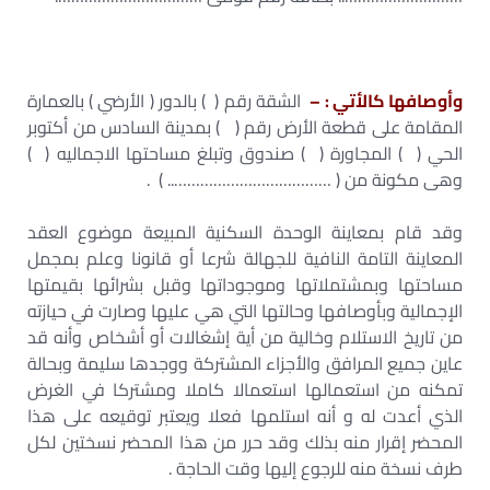
وأوصافها كالأتي : –
الشقة رقم ( ) بالدور ( الأرضي ) بالعمارة
المقامة على قطعة الأرض رقم ( ) بمدينة السادس من أكتوبر
الحي ( ) المجاورة ( ) صندوق وتبلغ مساحتها الاجماليه ( )
وهى مكونة من ( ……………………………….. ) .
وقد قام بمعاينة الوحدة السكنية المبيعة موضوع العقد
المعاينة التامة النافية للجهالة شرعا أو قانونا وعلم بمجمل
مساحتها وبمشتملاتها وموجوداتها وقبل بشرائها بقيمتها
الإجمالية وبأوصافها وحالتها التي هي عليها وصارت في حيازته
من تاريخ الاستلام وخالية من أية إشغالات أو أشخاص وأنه قد
عاين جميع المرافق والأجزاء المشتركة ووجدها سليمة وبحالة
تمكنه من استعمالها استعمالا كاملا ومشتركا في الغرض
الذي أعدت له و أنه استلمها فعلا ويعتبر توقيعه على هذا
المحضر إقرار منه بذلك وقد حرر من هذا المحضر نسختين لكل
طرف نسخة منه للرجوع إليها وقت الحاجة .