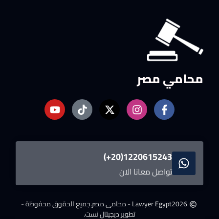
محامي مصر
1220615243(20+)
تواصل معانا الان
2026
Lawyer Egypt - محامى مصر.
جميع الحقوق محفوظة -
تطوير ديجيتال نست.