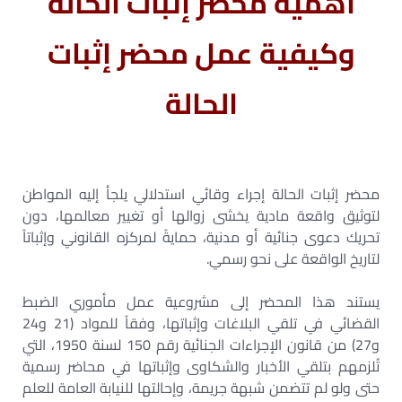
أهمية محضر إثبات الحالة
وكيفية عمل محضر إثبات
الحالة
محضر إثبات الحالة إجراء وقائي استدلالي يلجأ إليه المواطن
لتوثيق واقعة مادية يخشى زوالها أو تغيير معالمها، دون
تحريك دعوى جنائية أو مدنية، حمايةً لمركزه القانوني وإثباتاً
لتاريخ الواقعة على نحو رسمي.
يستند هذا المحضر إلى مشروعية عمل مأموري الضبط
القضائي في تلقي البلاغات وإثباتها، وفقاً للمواد (21 و24
و27) من قانون الإجراءات الجنائية رقم 150 لسنة 1950، التي
تُلزمهم بتلقي الأخبار والشكاوى وإثباتها في محاضر رسمية
حتى ولو لم تتضمن شبهة جريمة، وإحالتها للنيابة العامة للعلم