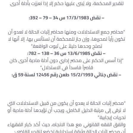
لتقدير المحكمة، ولا يُبنى عليها حكم إلا إذا تعززت بأدلة أخرى.
– نقض 17/3/1983 س 34 – 79 – 392:
“محاضر جمع الاستدلالات ومنها محاضر إثبات الحالة لا تعدو أن
تكون رأياً لمحررها، وإن جاز للمحكمة أن تستأنس بها، إلا أنها لا
تصلح وحدها دليلاً على ثبوت الواقعة.”
– نقض 13/6/1985 س 36 – 138 – 782:
“إذا أسس الحكم على محضر إداري دون أدلة مادية أخرى كان
قاصراً فاسداً في الاستدلال.”
– نقض جنائي 15/2/1993 طعن رقم 12456 لسنة 59 ق:
“محضر إثبات الحالة لا يعدو أن يكون من قبيل الاستدلالات التي
لا ترقى إلى مرتبة الدليل الكامل، ويجب أن تؤيدها أدلة مادية أو
تحريات إيجابية.”
واتفق الفقه القانوني مع هذا الاتجاه، حيث أكد كبار الفقهاء
أن محضر إثبات الحالة وثيقة استدلالية تخضع لتقدير القاضي: