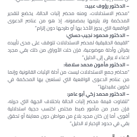
– الدكتور رؤوف عبيد:
“محضر الاستدلالات، ومنه محضر إثبات الحالة، يخضع لتقدير
المحكمة ولا يلزمها بمضمونه، إذ هو من عناصر الدعوى
الواقعية التي يجوز الأخذ بها أو طرحها دون إلزام.”
– الدكتور محمود نجيب حسني:
“القيمة الحقيقية لمحضر الاستدلالات تتوقف على مدى تأييده
بقرائن وأدلة موضوعية، فإن خلت الأوراق من ذلك بقي مجرد
ادعاء لا يرقى إلى الدليل.”
– الدكتور مأمون محمد سلامة:
“محاضر جمع الاستدلالات ليست من أدلة الإثبات القانونية وإنما
من عناصر الدعوى الواقعية التي تستعين بها المحكمة في
تكوين عقيدتها.”
– الدكتور محمد زكي أبو عامر:
“تتفاوت قيمة محضر إثبات الحالة باختلاف الجهة التي حررته،
فإن صدر من مأمور ضبط مختص اكتسب حجية استدلالية
أقوى، أما إن كان مجرد بلاغ من مواطن دون معاينة أو تحقق
بقي في حدود الإخبار لا الدليل.”