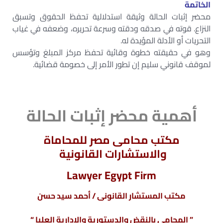
الخاتمة
محضر إثبات الحالة وثيقة استدلالية تحفظ الحقوق وتسبق
النزاع. قوته في صدقه ودقته وسرعة تحريره، وضعفه في غياب
التحريات أو الأدلة المؤيدة له.
وهو في حقيقته خطوة وقائية تحفظ مركز المبلغ وتؤسس
لموقف قانوني سليم إن تطور الأمر إلى خصومة قضائية.
أهمية محضر إثبات الحالة
مكتب محامى مصر للمحاماة
والاستشارات القانونية
Lawyer Egypt Firm
مكتب المستشار القانونى / أحمد سيد حسن
” المحامى بالنقض والدستورية والإدارية العليا “