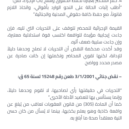
4. ختم المحضر بعبارة تحفظ الحقوق وتفتح باب الإجراء، مثل:
“أطلب إثبات الحالة على النحو الوارد بأقوالي، واتخاذ اللازم
قانوناً، مع حفظ كافة حقوقي المدنية والجنائية.”
القيمة الإجرائية للمحضر تتوقف على التحريات التي تليه، فإن
جاءت إيجابية مؤيدة للواقعة اكتسب قوة استدلالية معتبرة،
وإن جاءت سلبية ضعف أثره.
وقد أكدت محكمة النقض أن التحريات لا تصلح وحدها دليلاً
للإدانة، لكنها تقوي المحاضر وتكملها إن كانت صادرة عن
مصدر محدد وواضح.
– نقض جنائي 3/1/2001 طعن رقم 15248 لسنة 65 ق:
“التحريات في حقيقتها رأي لصاحبها، لا تقوم وحدها دليلاً،
وإنما يستأنس بها لتعضيد الأدلة الأخرى.”
كما أن المادة (305) من قانون العقوبات تعاقب من يُبلغ عن
واقعة كاذبة وهو يعلم بكذبها، بينما لا يُسأل من كان حسن
النية معتقداً صحة ما أبلغ به.