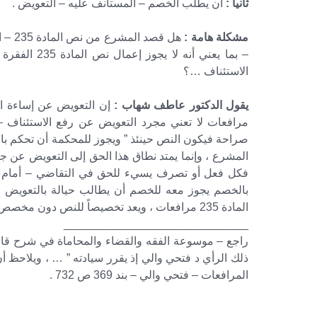
ثانياً :
أن يطلب الخصم – المستأنف عليه – التعويض .
مشكلة هامة :
هل قص
– بما يعني أ
الاستئناف …؟
يقول الدكتور عاطف شهاب :
مرافعات لا تعني مجرد التعويض عن رفع الاستئناف – 
صراحة فيكون النص حينئذ ” ويجوز للمحكمة أن تحكم بالت
المشرع ، وإنما يمتد نطاق هذا الحق إلى التعويض عن 
فكل فعل أو تصرف يسيء للحق في التقاضي – أمام مح
بالخصم يجوز معه للخصم أن يطالب حيالة بالتعويض ، 
المادة 235 مرافعات ، ويعد تخصيصاً للنص دون مخصص .
_____________________________
راجع – موسوعة الفقه والقضاء والمحاماة في شرح قا
ذلك الرأي د فتحي والي إذ يقرر سيادته ” … ، ويلاحظ أ
المرافعات – فتحي والي – بند 369 ص 732 .