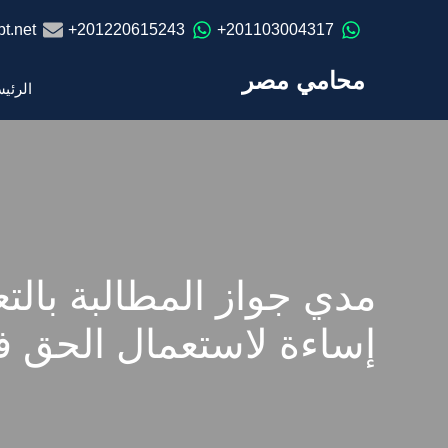
t.net
201220615243+
201103004317+
محامي مصر
الرئي
مدي جواز المطالبة بالت
إساءة لاستعمال الحق ف