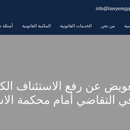
info@lawyeregyp
سية
من نحن
الخدمات القانونية
المكتبة القانونية
أسئلة ش
عويض عن رفع الاستئناف الك
ي التقاضي أمام محكمة الاس