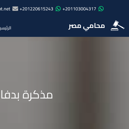
t.net
201220615243+
201103004317+
محامي مصر
الرئيسي
مذكرة بدفا