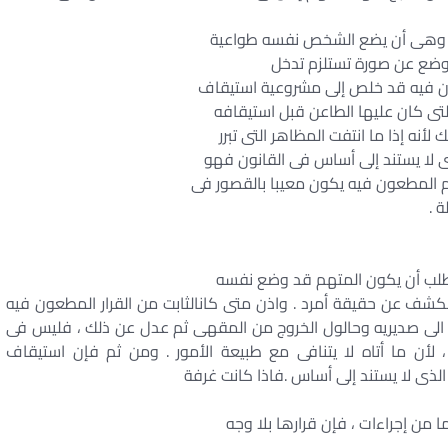
اء وهى أن يضع الشخص نفسه طواعية
لوضع عن صورة تستلزم تدخل
 فيه قد خلص إلى مشروعية استيقاف
التى كان عليها الطاعن قبل استيقافه
لأنه إذا ما انتفت المظاهر التى تبرر
 لا يستند إلى أساس فى القانون فهو
م المطعون فيه يكون معيبا بالقصور فى
 .
تطلب أن يكون المتهم قد وضع نفسه
شف عن حقيقة أمرد . واذن متى كانالثابت من القرار المطعون فيه
ه الى صديريه وحالول الخروج من المقهى ثم عدل عن ذلك ، فليس فى
 لأن ما أتاه لا يتنافى مع طبيعة الأمور . ومن ثم فإن استيقاف
لذى لا يستند إلى أساس .فاذا كانت غرفة
 من إجراءات ، فإن قرارها بلا وجه