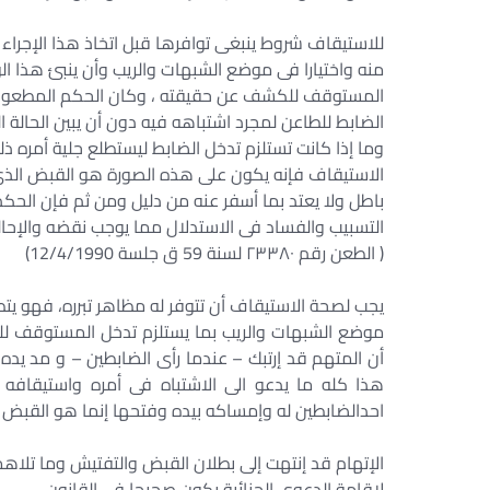
للاستيقاف شروط ينبغى توافرها قبل اتخاذ هذا الإجر
منه واختيارا فى موضع الشبهات والريب وأن ينبئ هذا ا
المستوقف للكشف عن حقيقته ، وكان الحكم المطعون
الضابط للطاعن لمجرد اشتباهه فيه دون أن يبين الحالة 
وما إذا كانت تستلزم تدخل الضابط ليستطلع جلية أمره ذلك 
الاستيقاف فإنه يكون على هذه الصورة هو القبض الذى
باطل ولا يعتد بما أسفر عنه من دليل ومن ثم فإن الحك
التسبيب والفساد فى الاستدلال مما يوجب نقضه والإحالة
( الطعن رقم ٢٣٣٨٠ لسنة 59 ق جلسة 12/4/1990)
يجب لصحة الاستيقاف أن تتوفر له مظاهر تبرره، فهو ي
موضع الشبهات والريب بما يستلزم تدخل المستوقف للك
أن المتهم قد إرتبك – عندما رأى الضابطين – و مد يد
هذا كله ما يدعو الى الاشتباه فى أمره واستيقافه ،
احدالضابطين له وإمساكه بيده وفتحها إنما هو القبض ا
الإتهام قد إنتهت إلى بطلان القبض والتفتيش وما تلاهما
لاقامة الدعوى الجنائية يكون صحيحا فى القانون .