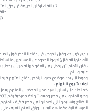
7 ) انتفاء اركان الجريمة فى حق المتهم بركنيها المادى والمعنوى لأختلاقهما وأختلاق
حالة
8) مكتبية المحضر
بادى ذى بدء وقبل الخوض فى دفاعنا لنذكر قول الصاد
الله عنها انه قال( ادرءوا الحدود عن المسلمين ما استط
، فان الأمام لأن يخطئ فى العفو خيرا له من أن يخطئ ف
عليه وسلم.
وعودا الى بدء موضوع دعوانا يلخص دفاع المتهم فيما يل
اولا : شيوع الاتهام .
كما جاء على لسان السيد محرر المحضر ان المتهم يعم
وهو المندوب في مصر ومعه شهادة جمركية رقم ٣٤٤٤ لسنة ٢٠١٩ و مهمته هي استلام
البضائع وتسليمها الي اصحابها في مصر فكيف للمتهم ا
المرسلة الية وكما هو ثابت بالاوراق انه تم التعرف علي