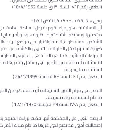
(الطعن رقم ١٧٦٢ لسنة ٣١ ق جلسة 10/4/1962)
وفى هذا قضت محكمة النقض ايضا :
أن الاستيقاف هو إجراء يقوم به رجل السلطة العامة ع
مرتكبيها ويسوغه اشتباه تبرره الظروف، وهو أمر مباح ل
الشخص نفسه طواعية منه واختيارا فى موضع الريب وال
ضرورة تستلزم تدخل المتوقف للتحرى والكشف عن حقيقته عملا ب
الإجراءات الجنائيه . كما هو الحالة هى الدعوى المطروحة
للاستئناف أو تخلفه من الأمور التى يستقل بتقديرها ق
لاستنتاجه ما يسوغه .
( الطعن رقم ١١٠١١ لسنة 6٣ قجلسة 24/1/1995 )
الفصل فى قيام المبرر للاستيقاف أو تخلفه هو من ال
ما دام لاستنتاجه وجه يسوغه .
( الطعن رقم ١٧٠٨ لسنة ٣٩ قجلسة 12/1/1970 )
لا يصح النعى على المحكمة أنها قضت ببراءة المتهم بنا
إحتمالات أخرى قد تصح لدى غيرها ما دام ملاك الأمر كل