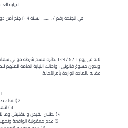
النيابة الع
في الجنحة رقم / ………. لسنة ٢٠١٩ جنح أمن دولة طوارئ ………… والمحدد لنظره جلسة الخميس …./ ٤/ ٢٠١٩
لانه فى يوم ٦ / ٤ / ٢٠١٩ بدائرة قسم شرطة مواني سفاجا حاز بغير ترخيص سلاح ابيض
وبدون مسوغ قانونى ، واحالت النيابة العامة المتهم لل
عقابه بالماده الواردة بأمرالأحالة.
١ ) شيوع الاتهام.
2 )انتفاء صلة المتهم بالحرز المضبوط
3 ) انتفاء مبررات الاستيقاف .
4 ) بطلان القبض والتفتيش وما تلاها من أجراء ات للاتتفاء حالة من حالات التلبس
5) عدم معقولية الواقعة وتجهيل مكان الضبط وانفراد محرر الواقعة بالشهادة
6 ) عدم وجود واقعه محدده ادركها مأمور الضبط بأحدى حواسه