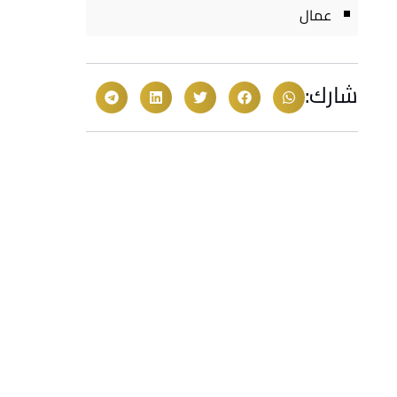
عمال
شارك: