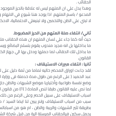
الحقائب .
وهذا يدل علي ان المتهم ليس له علاقة بالحرز الموجود 
المدعو / باسم المتهم. اذا يوجد هنا شيوع في الاتهام ول
لا تبني علي الظن والتخمين ولا تبنيعلي الاحتمالية، الاحكام 
ثاني/ انتفاء صلة المتهم من الحرز المضبوط.
حيث أنه كما جاء علي لسان المتهم ان هذه الحقانب مل
ما بداخلها بل انه مجرد مندوب يقوم بتسلم البضائع ويس
ما بداخل تلك الحقائب لما حملها ودخل بها الي جهاز ال
القانون.
ثانيا : انتفاء مبررات الاستيقاف :
لقد جاءت اوراق المحضر خاليه تماما من ثمة دليل على 
عبد الحميد ( على الرغم من طول مدة خدمتة فى وزارة الد
وضع نفسة طواعية وأختياريا موضع الشبهات والظن حتى
لما نص عليه القانون طبقا لنص المادة ( ٢٤) من قانون الأجراءات الجنائية والتى نصت على
اسباب الاستيقاف على سبيل الحصر وعلى الرغم من ذلك ف
سبب من اسباب الاستيقاف ولم يبين لنا ايضا السيد /
بطريقة تثير الشبهات والريبة والظن ، ام هو من اسبابا
يحمل سكين فيالحقانب المرسلة الية من قبل شركة الشح