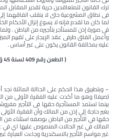
ترك القانون للمتعاقدين حرية تقدير المقابل ا
فى نطاق المشروعية حتى لا ينقلب اتفاقهما إلى س
لما كان ما تقدم فإنه لا يسوغ إنزال الأحكام الخ
فى صورة إذن للمستأجر بتأجيره من الباطن . ولم
وأعمل اتفاق طرفى عقد الإيجار على تقييم الميزة
عليه بمخالفة القانون يكون على غير أساس .
( الطعن رقم 409 لسنة 45 ق جلسة 1979/1/27 س 30 ع 1 ص 403 )
– وبتطبيق هذا الحكم على الحاالة الماثلة نجد 
(صيفا) وهو ما أكدت عليه الفقرة الأولى من التص
بغير حاجة إلى إذن من المالك وأن الفقرة الأولى
حقها في التأجير من الباطن بوصفه استثناء من ا
المالك في غير الحالات المنصوص عليها اي في غ
غير مواسم التأجير بالاسكندرية وجاءت العبارة غي