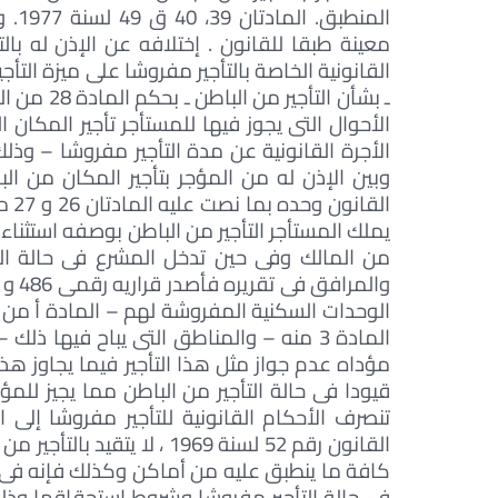
المن
القانونية الخاصة بالتأجير مفروشا على ميزة التأ
الأجرة القانونية عن مدة التأجير مفروشا – وذل
وبين الإذن له من المؤجر بتأجير المكان من ال
الق
يملك المستأجر التأجير من الباطن بوصفه استثناء
من المالك وفى حين تدخل المشرع فى حالة ال
مؤداه عدم جواز مثل هذا التأجير فيما يجاوز هذ
قيودا فى حالة التأجير من الباطن مما يجيز لل
القانون رقم 52 لسنة 1969 ، 
كافة ما ينطبق عليه من أماكن وكذلك فإنه فى ح
فى حالة التأجير مفروشا وشروط استحقاقها وذلك