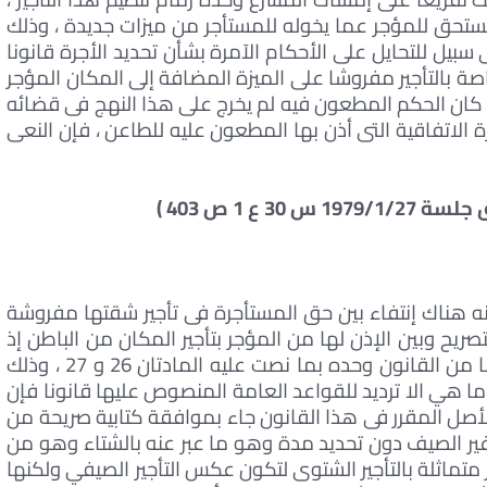
لمستحق للمؤجر عما يخوله للمستأجر من ميزات جديدة ، وذلك
بيل للتحايل على الأحكام الآمرة بشأن تحديد الأجرة قانونا
اصة بالتأجير مفروشا على الميزة المضافة إلى المكان المؤجر
ا كان الحكم المطعون فيه لم يخرج على هذا النهج فى قضائه
 الاتفاقية التى أذن بها المطعون عليه للطاعن ، فإن النعى
أنه هناك إنتفاء بين حق المستأجرة فى تأجير شقتها مفروشة
ريح وبين الإذن لها من المؤجر بتأجير المكان من الباطن إذ
بينما تستمد المستأجرة حقها فى التأجير مفروشا من القانون وحده بما نصت عليه المادتان 26 و 27 ، وذلك
 ما هي الا ترديد للقواعد العامة المنصوص عليها قانونا فإن
لأصل المقرر فى هذا القانون جاء بموافقة كتابية صريحة من
ير الصيف دون تحديد مدة وهو ما عبر عنه بالشتاء وهو من
ر متماثلة بالتأجير الشتوى لتكون عكس التأجير الصيفي ولكنها