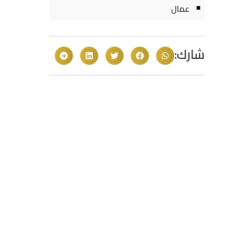
عمال
شارك: