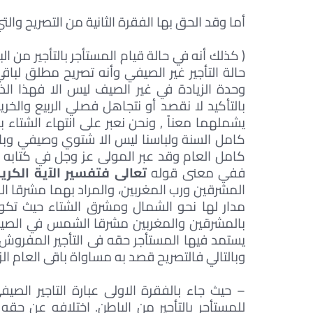
أما وقد الحق بها الفقرة الثانية من التصريح وال
حالة التأجير غير الصيفي وأنه تصريح مطلق لباقي
وحدة الزيادة في غير الصيف ليس الا فهذا ال
بالتأكيد لا نقصد أو نتجاهل فصلي الربيع والخري
يشملهما معناً , ونحن نعبر على انتهاء الشتاء 
كامل السنة ولباسنا ليس الا شتوي وصيفي وبالط
كامل العام وقد عبر المولى عز وجل في كتابه ا
ففي معنى قوله
تعالى فتفسير الآية الكريم
المشرقين ورب المغربين، والمراد بهما مشرقا
مدار لها نحو الشمال ومشرق الشتاء حيث تكو
بالمشرقين والمغربين مشرقا الشمس في الصيف و
يستمد فيها المستأجر حقه فى التأجير المفروش م
وبالتالي فالتصريح قصد به مساواة باقى العام الزي
– حيث جاء بالفقرة الاولى عبارة التاجير الصيفي
للمستأجر بالتأجير من الباطن. اختلافه عن حقه