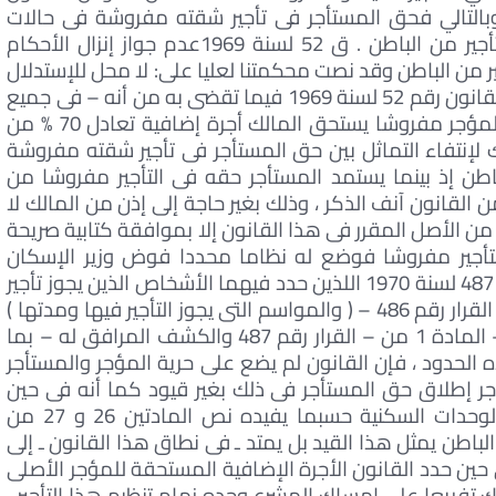
طبق. المادتان 39، 40 ق 49 لسنة 1977. وبالتالي فحق المستأجر فى تأجير شقته مفروشة فى حالات
معينة طبقا للقانون . إختلافه عن الإذن له بالتأجير من الباطن . ق 52 لسنة 1969عدم جواز إنزال الأحكام
جير من الباطن وقد نصت محكمتنا لعليا على: لا محل للإستدلال
ـ بشأن التأجير من الباطن ـ بحكم المادة 28 من القانون رقم 52 لسنة 1969 فيما تقضى به من أنه – فى جميع
الأحوال التى يجوز فيها للمستأجر تأجير المكان المؤجر مفروشا يستحق المالك أجرة إضافية تعادل 70 % من
ك لإنتفاء التماثل بين حق المستأجر فى تأجير شقته مفروشة
باطن إذ بينما يستمد المستأجر حقه فى التأجير مفروشا من
انون وحده بما نصت عليه المادتان 26 و 27 من القانون آنف الذكر ، وذلك بغير حاجة إلى إذن من المالك لا
 من الأصل المقرر فى هذا القانون إلا بموافقة كتابية صريحة
تأجير مفروشا فوضع له نظاما محددا فوض وزير الإسكان
والمرافق فى تقريره فأصدر قراريه رقمى 486 و 487 لسنة 1970 اللذين حدد فيهما الأشخاص الذين يجوز تأجير
الوحدات السكنية المفروشة لهم – المادة أ من القرار رقم 486 – ( والمواسم التى يجوز التأجير فيها ومدتها )
المادة 3 منه – والمناطق التى يباح فيها ذلك – المادة 1 من – القرار رقم 487 والكشف المرافق له – بما
ه الحدود ، فإن القانون لم يضع على حرية المؤجر والمستأجر
مؤجر إطلاق حق المستأجر فى ذلك بغير قيود كما أنه فى حين
تنصرف الأحكام القانونية للتأجير مفروشا إلى الوحدات السكنية حسبما يفيده نص المادتين 26 و 27 من
لا يتقيد بالتأجير من الباطن يمثل هذا القيد بل يمتد ـ فى نطاق هذا القانون ـ إلى
ين حدد القانون الأجرة الإضافية المستحقة للمؤجر الأصلى
 تفريعا على إمساك المشرع وحده زمام تنظيم هذا التأجير ،