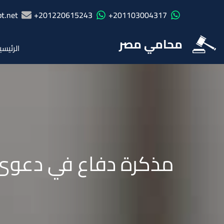
t.net
201220615243+
201103004317+
محامي مصر
الرئيسي
مذكرة دفاع في دعوى ف