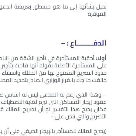
نحيل بشأنها إلى ما هو مسطور بعريضة الدعو
الموقرة
الدفـــــــــاع : –
أولا:
أحقية المستأجرة في تأجير الشقة من الب
على المستأجرة الأصلية بقوله أنها قامت بتأجي
حدود التصريح الممنوح لها من المللك واستثناء م
خالفت ما جاء بالقرار الوزاري الصادر بتحديد الم
– وهذا الذي زعم به المدعى ليس له اساس صحيح 
عقود إيجار المساكن التي تبرم لغاية الاصطياف
فكان يصح هذا التفسير لو أن تصريح المالك قد 
التصريح والتي تنص على:-
(يصرح المالك للمستأجر بالإيجار الصيفي على أن يدفع 70%