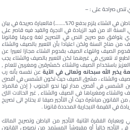
تي تنص صراحة على : –
( كذلك أنه في حالة قيام المستأجر بالتأجير من الباطن في الشتاء يلزم بدفع 70%……..) فالعبارة صريحة في بيان
 السنة الا من قيد الزيادة في الاجرة والقيد فيه قاصر على
ذي يتوافق مع صريح النص في التصريح لغة وعرفا وقانونا
ف من مناخ السنة ولكن اعتيادا بأن التعبير بالصيف والشتاء
بقدوم الصيف وانتهاء الصيف بقدوم الشتاء مجازا تعبيرا عن
بع لا نتعرى في غيرهما لكن التعبير بالصيف والشتاء يجب
لعزيز باستخدام الصيف والشتاء كمشرقين ومغربين للعام ,
ة يخبر الله سبحانه وتعالى في الآية
عن نفسه بأنه رب
 الصيف والشتاء ، مشرق الصيف حيث تكون الشمس في أقصى
ن الشمس في أقصى مدار لها نحو الجنوب { إذن فالمراد
الشتاء ومغرباها في الصيف والشتاء , غير الحالات التى
ن القانون مباشرة حيث أن التأجير صيفا لا يحتاج الى تصريح
ادة في القيمة الايجارية المحددة قانونا .
 وبعبارة الفقرة الثانية التأجير من الباطن وتصريح المالك
 في التأجير خالياً أو مفروشاً المستمد من نصوص القانون