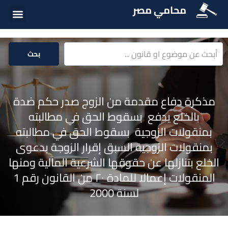
محامي مصر
أسئلة شائع
الخدمات الق
المكتبة الق
بحث
مذكرة دفاع مقدمة من الزوج صدر حكم ضدة
بالخلع يدفع بسقوط الحق في مطالبته
بمنقولات الزوجية بسقوط الحق في مطالبته
بمنقولات الزوجية السبق إقرار الزوجة بدعوى
الخلع بتنازلها عن حقوقها الشرعية المالية ومنها
المنقولات إعمالا للمادة ۲۰ من القانون رقم 1
لسنة 2000