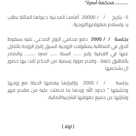
……….
محكمة أسرة
“
5- بتاريخ / / 20000 أقامت المدعية دعواها المائلة بطلب
رد واستلام منقولاتهاالزوجية .
بجلسة / / 2000
دفع محامي الزوج المدعي عليه بسقوط
الحق في المطالبة بمنقولات الزوجية السبق إقرار الزوجة بالتنازل
عنها في القضية رقم ……. السنة …… اسره ……… والصادر
بالتطليق خلعة . وقدم صورة رسمية من الحكم ثابت بها حضور
ال بشخصها
بجلسة / / 2000 وإقرارها يبغضها الحياة مع زوجها
وخشيتها ” حدود الله وردها ما تحصلت عليه من مقدم مهر
وتنازلها عن جميع حقوقها الشرعيةالمالية.
( اولا )