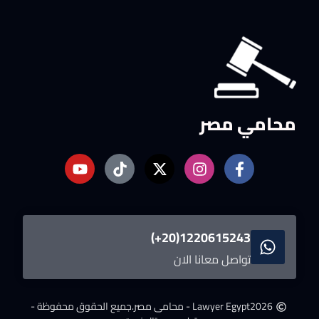
محامي مصر
1220615243(20+)
تواصل معانا الان
2026
Lawyer Egypt - محامى مصر.
جميع الحقوق محفوظة -