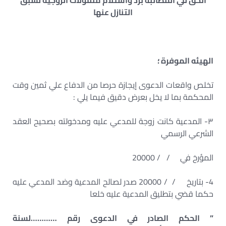
الحق في المطالبة برد واستلام منقولات الزوجية لسبق
التنازل عنها
الهيئه الموفرة ؛
تخلص واقعات الدعوى إيجازة حرصا من الدفاع علي ثمين وقت
المحكمة بما لا يخل بعرض دقيق فيما يلي :
٣- المدعية كانت زوجة للمدعي عليه ومدخولته بصحيح العقد
الشرعي الرسمي
المؤرخ في / / 20000
4- بتاريخ / / 20000 صدر لصالح المدعية وضد المدعي عليه
حكما قضي بتطليق المدعية عليه خلعا
”
الحكم الصادر في الدعوى رقم
…………
لسنة