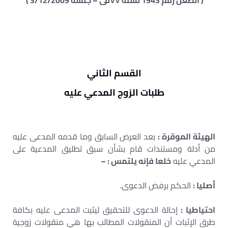
( الطعن رقم
1943
لسنة
۷۷
قی
–
جلسة
3/12/2009 )
القسم الثاني
طلبات الزوج المدعي عليه
الهيئة الموقرة
:
بعد العرض السابق وما قدمه المدعى عليه
من أدلة ومستندات قام بشأن سبق تطليق المدعية على
المدعي عليه
خلعا فإنه يلتمس : –
أصليا :
الحكم برفض الدعوى.
احتياطيا :
إحالة الدعوى للتحقيق ليثبت المدعى عليه بكافة
طرق الإثبات أن المنقولات المطالب بها هي منقولات زوجية