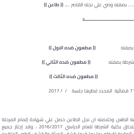
صفته وصي علي نجله القاصر …..
(( طاعن ))
ـــــــــــــــــــــــــــــــــــــــد
اخلية بصفته
(( مطعون ضده الاول ))
ية الشرطة بصفته
(( مطعون ضده الثاني ))
 الشرظة
(( مطعون ضده الثالث ))
يفة الطعن وخلاصته ان نجل الطاعن حصل علي شهادة إتمام المرحلة
الثانوية العامة بنسبة مئوية 92 % وتقدم بأوراقه للإلتحاق بكلية الشرطة للعام الدراسي 2016/2017 ، وقد إجتاز جميع
ت المقررة لقبوله بها بما فيها كشف الهيئة والكشف الطبي المتقدم