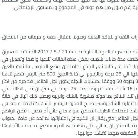
لكلية رغم قبول من هم دونه في المجموع والمستوي الإجتماعي
ت الثقه واللياقه البدنيه وصولا لاغتيال حقه و حرمانه من الالتحاق
نلتمس من عدالة المحكمه الرجوع الي المستندات المقدمه بمعرفة الجهة الادارية بجلسة 21 / 5 / 2017 المستند المعنون
ند وضعت عدة خانات شملت بعض هذه الخانات تلاعبا واضحا وتعديل في
ا كما في خانة ثني الجذع اماما من وضع الجلوس فالثابت بالعين
المجرده ان نجل الطاعن قد حصل علي 38 درجة تم تعديلها الي 28 درجة وبالرجوع الي خانة الجري 800 متر بالزمن يتضح تلاعبا
آخر فالثابت ان نجل الطاعن كان قياسه 5 تم تعديله الي 3 بدرجة 50 ووفقا لحسابات اللجنه يكون نجل الطاعن قد حرم من اكثر
من 40 درجه بغير حق يضاف الي ذلك الشد علي العقله 16 شده فقد تم رصد عدد 75 درجة في حين ان نجل الطالب في
كانت درجته 80 الامر الذي يجعل تلك النتائج بما حوته مشوبة بالشك والريبه ويصب ذلك اثباتا في خانة
لاصوليه الشك يفسر لصالح المدين ( يفسر الشك كقاعدة عامة في
لشك لمصلحة الطرف المذعن سواء كان دائن أم مدين ) فمن الواضح
الطاعن حتي يقال ان الكليه في اختياراتها لم تحد عن جادة الصواب
 ما لايمكن ان ينطلي علي فطنة العداله وتستطيع بما منحه الله اياها
الحقيقه مهما تغشت جوانبها .