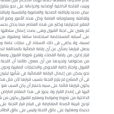
وبينت اللائحة الداخلية أوضاعه واجراءاته على نحو يت
عرض صدره ولياقته الصحية والعضوية والنفسية ولياقته 
وثقافته ومعاوماته العامة وكل هذه الأمور وضع المشر
المقرر لاجتيازها وكثير من هذه العناصر مما يدخل بحس
ثم يتعين على لجنة القبول وهى بصدد إعمال سلطتها ف
على أسبابه المستخلصة استخلاصا سانغا ومقبولا من وق
لسببه، ولا يكفى فى ذلك الاستناد الى عبارات عام
يجعل قرارها بمنأى عن أى رقابة قضائية بالمخالفة لن
قرار إدارى من رقابة القضاء وتفرغ شروط القبول ومعايي
من محتواها وتجردها من أى معنى طالما أن اللجنة
القبول واجتاز كافة الفحوص والاختبارات المقررة ودون
نحو يمكن من إعمال الرقابة القضائية فى شأنها ليتبي
فى أن المشرع لم يلزم اللجنة بتسيب قرارها لأن مثل هذا
يكون قرارها قائما على سببه باعتبار أن ركن السبب هو أحد
اليها فى إصدار القرار ولا يجوز فى هذا المقام افتراض
الداخلية من شروط وضوابط ومعايير للقبول يكون من شأن
تزحزح قرينة الصحة المفترضة فى قيام قرار اللجنة على 
جديدة ومغايرة على عاتق اللجنة وليس على عاتق الطالب 