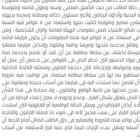
ناول حالة الطالب من حيث التأهيل العلمى وسنه وطول قامته ومتوسط
البدنية وأداؤه الرياضى وأخيرا مستوى ذكائه وفطنته وسرعة بديهته
ع معايير وضوابط للتثبت منها واستبعاد من لا تتوافر فيه النسبة
ب طبائع الأشياء ضمن مقومات الهيئة العامة واتزان الشخصية ، ومن
ى استبعاد من لا تتوافر فيه هذه المقومات أن يكون قرارها قائما
ائع محدده تنتجها وتبررها واقعا وقانونا وإلاكان قرارها مفتقرا
ة ومرسلة تكشف عن سلطة مطلقة عن أى قيد أو عاصم يحددها مما
ص مواد الدستور التى تحظر النص فى القوانين على تحصين أى عمل أو
ره وضوابطه وإجراءاته التى حددها القانون وفصلته اللائحة الداخلية
 تستطيع بما لها من سلطة مطلقة استبعاد من توافرت فيه شروط
 أن تفصح عما استندت اليه فى قرارها من أسباب جديدة ومغايرة على
ن مدى صحتها من ناحية الواقع والقانون ، ولا محاجة فى هذا الشأن
 النص يتعلق بشكل القرار ، وعدم وجوده لا يعنى إعفاء الإدارة من أن
 أركان القرارالإدارى ويمثل الحالة الواقعية أو القانونية التى استندت
 قيام القرار على سبب صحيح لأنه فى ضوء ما فصله القانون واللائحة
 توافر هذه الشروط والمعايير فى حق الطالب الماثل أمام اللجنة أن
أسبابه وتنقل عبء الإثبات فيما قام عليه قرار الاستبعاد من أسباب
.