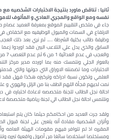
ثانيا :
تناقض ماورد بنتيجة الاختبارات الشخصيه مع م
نفسه ومع الواقع والمجري العادي و المألوف للامور و
جاء في ملخص التقييم الموقع بمعرفة العميد عصام محمد
الارتفاع في السمات والميول الوظيفيه مع انخفاض في بع
وظيفة طالب بكلية الشرطة ….. ثم نري بعد ذلك العج
بالعوار الجلي ونتمسك منه بما اورده مدير مركز 
نمت لديهم فجأة اللهم الطف بنا من الزلل والهوي و عل
احالة نجل الطالب للجنة متخصصه لاعادة اختباره في در
ونلتمس احالة نجل الطالب الي لجنة رياضية متخصصة لاعاد
ولقد جرت العديد من احكامكم حيثما كان يتم استبعاد 
وأتزان الشخصية مفادة أنه يتعين على لجنة قبول الطل
المقرره اذ لم تتوافر فيهم مقومات الهيئة العامه وأت
ومستخلصا استخلاصا سائغا من أصول واقعية تبرره وتنتجة 