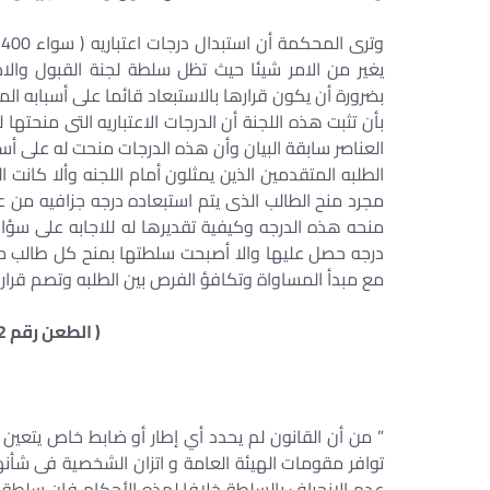
يغير من الامر شيئا حيث تظل سلطة لجنة القبول والاختب
بضرورة أن يكون قرارها بالاستبعاد قائما على أسبابه ال
العناصر سابقة البيان وأن هذه الدرجات منحت له عل
الطلبه المتقدمين الذين يمثلون أمام اللجنه وألا كانت
مجرد منح الطالب الذى يتم استبعاده درجه جزافيه من
منحه هذه الدرجه وكيفية تقديرها له للاجابه على سؤا
درجه حصل عليها والا أصبحت سلطتها بمنح كل طالب ما
مع مبدأ المساواة وتكافؤ الفرص بين الطلبه وتصم قراره
( الطعن رقم 3432 لسنة 50 قضائية عليا )
” من أن القانون لم يحدد أي إطار أو ضابط خاص يتعين عل
توافر مقومات الهيئة العامة و اتزان الشخصية فى شأنه
عدم الانحراف بالسلطة خلافا لهذه الأحكام فإن سلطة 