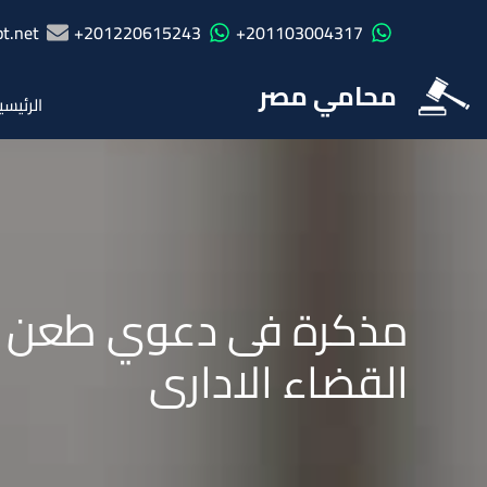
t.net
201220615243+
201103004317+
محامي مصر
الرئيسي
مذكرة فى دعوي طعن على
القضاء الادارى