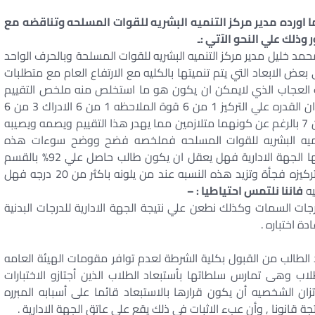
ا اورده مدير مركز التنميه البشريه للقوات المسلحه وتناقضه مع
ذلك علي النحو الآتي :ـ
 خليل مدير مركز التنميه البشريه للقوات المسلحة وبالحرف الواحد
ض الابعاد التي يتم تنميتها بالكليه مع الارتفاع العام مع متطلبات
ب العجاب الذي لايمكن ان يكون هو ما استخلص منه ملخص التقييم
السابق والذي يدل علي التلاعب البين فقد اوردوا زعما ان القدره علي التركيز 1 من 6 قوة الملاحظه 1 من 6 الادراك 3 من 6
والعجب في عدم العدائية 1 من 6 ثم عدم التعصب 7 من 7 بالرغم عن كونهما متلازمين مما يهدر هذا التقييم ويصمه ويصيبه
التنميه البشريه للقوات المسلحه فملخصه فضح ووضح سوءات هذه
الاختبارات وما تضمنته الاوراق التي حوتها والتي قدمتها الجهة الادارية فهل يعقل ان يكون طالب حاصل علي 92% بالقسم
العلمي وتكون نسبة ادراكه وتركيزه هكذا فهل فقد تركيزه فجأة وتزيد هذه النسبه عند من يلونه باكثر من 20 درجه فهل
يه
فاننا نلتمس احتياطيا : –
جات السمات وكذلك نطعن علي نتيجة الجهة الادارية للدرجات البدنية
ة اختباره .
الطالب من القبول بكلية الشرطة لعدم توافر مقومات الهيئة العامه
اب وهى تمارس سلطاتها بأستبعاد الطلاب الذين أجتازو الاختبارات
زان الشخصيه أن يكون قرارها بالاستبعاد قائما على أسبابه المبرره
قانونا , وأن عبء الاثبات فى ذلك يقع على عاتق الجهة الادارية .