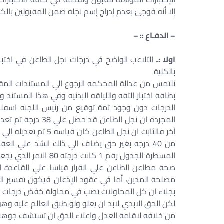
إلا أنه فوجئ بعدم إدراج إسم نجله ضمن المقبولين با
– الدفـاع :: –
اولا :ـ
التلاعب الواضح في درجات نجل الطاعن في اختبارا
بالكلية
بطاقة اختبار الثقه واللياقه البدنيه وفي هذا المست
الدرجات دون وجود ثمة توقيع من رئيس اللجنه اسفله
المسطرة الجدول رقم 1 
صحة مطاعن الطاعن علي القرار قياسا علي القاعدة ا
مصلحة المدين، أما في عقود الإذعان فيكون تفسير ا
بجلاء ان كل المحاولات تصب في محاولة خفض درجات نجل 
لكن الحق الابدي لابد ان يعلو ولو طبق العالم عليه وهو
من خلافه لاقامة العدل واعلاء الحق ان تستشف جوهر 