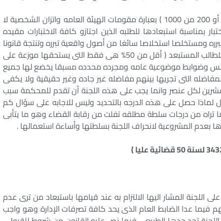
وترى المحكمة أن استبدال درجات اعتباريه ( سواء 400 أو 200 من 1000 ) بعبارة مقومات الهيئة العامه واتزان الشخصية لا
ار بمناسبة استبعادها للطلبه الذين اجتازو كافة الاختبارات مقيده
مبرره ومستخلصا استخلاصا سائغا من أصول واقعية تبرره وتنتجة قانونا
بأن تثبت هذه اللجنة أن الدرجات الاعتباريه التى منحتها للطالب المستبعد ( أقل من 50% هى فقط التى يستحقها موزعة على
ى أسس وضوابط موضوعية عامه ومجرده محدده مسبقا يخضع لها جميع
 المفاضله التى تجريها بينهم مفاضله غير جاده وغير حقيقية ولا يكفى
 عشرين لكل عنصر وانما يجب على هذه اللجنة أن تقدم للمحكمة سبب
ل لماذا حصل على هذه الدرجه بالتحديد وليس للاجابه على سؤال كم
 تراه من درجات سلطة مطلقه تفلت من رقابة القضاء وهو ما يتأبى
ا بعدم المشروعية لانحراف اللجنة بسلطتها وأساءة استعمالها .
ى اللجنة المشار اليها الالتزام به عند قيامها باستبعاد من ترى عدم
م فيما عدا الضابط العام الذى يحد كافة تصرفات الإدارة وهو واجب
اللجنة تجد حدها الطبيعى فيما نص عليه القانون من شروط للقبول ،