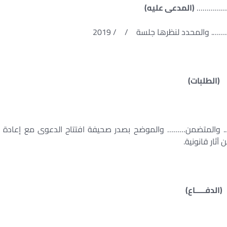
……………
(المدعى عليه)
. والمحدد لنظرها جلسة / / 2019
(الطلبات)
….. والمتضمن……… والموضح بصدر صحيفة افتتاح الدعوى مع إعادة
آثار قانونية.
(الدفـــــاع)