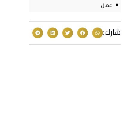
عمال
شارك: