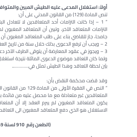
أولاً: استغلال المدعى عليه الطيش المبين والمتواف
تنص المادة (129) من القانون المدني على أن:
” 1 – إذا كانت التزامات أحد المتعاقدين لا تتعاد
التزامات المتعاقد الآخر، وتبين أن المتعاقد المغبون ل
جامحا، جاز للقاضي بناء على طلب المتعاقد المغبون أن ي
2 – ويجب أن ترفع الدعوى بذلك خلال سنة من تاريخ العقد، وإلا كانت غير مقبولة.
3 – ويجوز في عقود المعارضة أن يتوقى الطرف الآخر دعوى إبطال، إذا غرض ما يراه القاضي كافيا لرفع الغبن “.
ولما كان التعاقد موضوع الدعوى الماثلة نتيجة استغل
بيّن لحظة التعاقد وهذا الطيش تمثل في…………..
وقد قضت محكمة النقض بأن:
” النص في الفقرة الأ
المتعاقدين غير متعادلة مع ما محصل عليه من فائدة بمو
يكون المتعاقد المغبون لم يبرم العقد إلا أن المتع
الاستغلال هو الذي دفع المتعاقد المغبون الى التعاقد “
(الطعن رقم 910 لسنة 49ق جلسة 22/ 3/ 1983 س934 ص718)