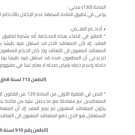
المادة (130) مدني:
يراعى في تطبيق المادة السابقة عدم الإخلال بالأحكام ا
• أحكــام النقــض:
العقد، إلا لأن المتعاقد الآخر قد استغل فيه طيشا
المتعاقد المغبون الى التعاقد وإذ كان الحكم المطعون
لم يدعى أن المطعون ضده قد استغل فيه طيشا بينا أ
حاجته وعدم خبرته بفرض صحته لا يعتبر غبنا في مفهوم المادة 129 من القانون المدني فإنه يكون قد التزم 
(الطعن 713 لسنة 48ق جلسة 31/ 12/ 1981 س32 ص2508)
* النص في الفقرة الأ
المتعاقدين غير متعادلة مع ما حصل عليه من فائدة بمو
يكون المتعاقد المغبون لم يبرم العقد إلا أن المتع
الاستغلال هو الذي دفع المتعاقد المغبون الى التعاقد.
(الطعن رقم 910 لسنة 49ق جلسة 22/ 3/ 1983 س34 ص718)