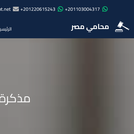
t.net
201220615243+
201103004317+
محامي مصر
الرئيسي
مذكرة 