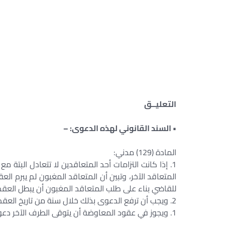
التعليــق
• السند القانوني لهذه الدعوى: –
المادة (129) مدني:
1. إذا كانت التزامات أحد المتعاقدين لا تتعادل البتة
المتعاقد الآخر، وتبين أن المتعاقد المغبون لم يبرم الع
للقاضي بناء على طلب المتعاقد المغبون أن يبطل العقد 
2. ويجب أن ترفع الدعوى بذلك خلال سنة من تاريخ العقد، وإلا كانت غير مقبولة
1. ويجوز في عقود المعاوضة أن يتوقى الطرف الآخر دعوى الإبطال، إذا عرض ما يراه القاضي كافيا لرفع الغبن.