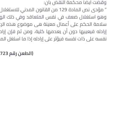
وقضت أيضا محكمة النقض بأن:
” مؤدى نص المادة 129 من القانون ال
وهو استغلال ضعف في نفس المتعاقد وفي ذلك اله
سلامة الحكم على أعمال معينة هى موضوع هذه الرغبة ب
إرادته فيعيبها دون أن يعدمها كلية، ومن ثم فإن إرا
نفسه على ذات نفسه فيؤثر على إرادته إذا ما استغل الم
(الطعن رقم 723 لسنة 46ق جلسة 2/ 1/ 1983)