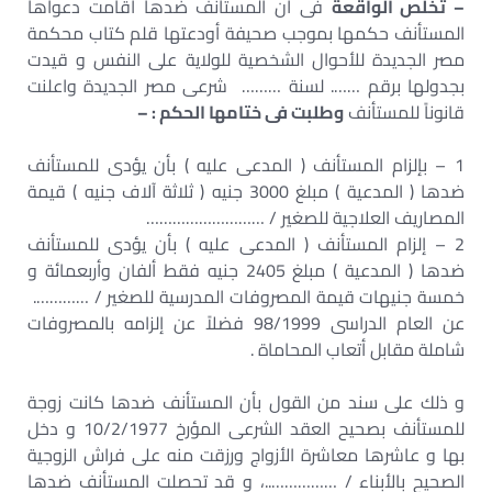
– تخلص الواقعة
فى أن المستأنف ضدها أقامت دعواها
المستأنف حكمها بموجب صحيفة أودعتها قلم كتاب محكمة
مصر الجديدة للأحوال الشخصية للولاية على النفس و قيدت
بجدولها برقم ……. لسنة ……… شرعى مصر الجديدة واعلنت
قانوناً للمستأنف
وطلبت فى ختامها الحكم : –
1 – بإلزام المستأنف ( المدعى عليه ) بأن يؤدى للمستأنف
ضدها ( المدعية ) مبلغ 3000 جنيه ( ثلاثة آلاف جنيه ) قيمة
المصاريف العلاجية للصغير / ………………………
2 – إلزام المستأنف ( المدعى عليه ) بأن يؤدى للمستأنف
ضدها ( المدعية ) مبلغ 2405 جنيه فقط ألفان وأربعمائة و
خمسة جنيهات قيمة المصروفات المدرسية للصغير / ………….
عن العام الدراسى 98/1999 فضلاً عن إلزامه بالمصروفات
شاملة مقابل أتعاب المحاماة .
و ذلك على سند من القول بأن المستأنف ضدها كانت زوجة
للمستأنف بصحيح العقد الشرعى المؤرخ 10/2/1977 و دخل
بها و عاشرها معاشرة الأزواج ورزقت منه على فراش الزوجية
الصحيح بالأبناء / ……………..، و قد تحصلت المستأنف ضدها