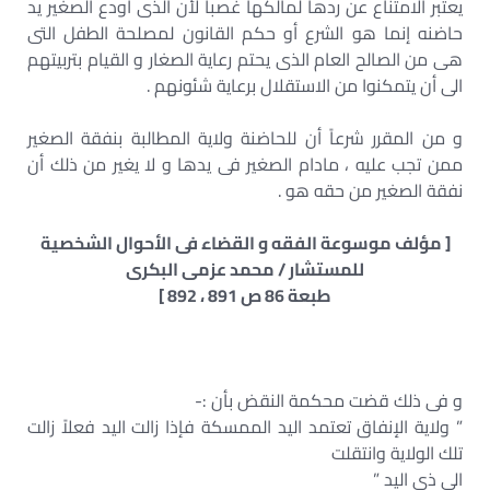
يعتبر الامتناع عن ردها لمالكها غصباً لأن الذى أودع الصغير يد
حاضنه إنما هو الشرع أو حكم القانون لمصلحة الطفل التى
هى من الصالح العام الذى يحتم رعاية الصغار و القيام بتربيتهم
الى أن يتمكنوا من الاستقلال برعاية شئونهم .
و من المقرر شرعاً أن للحاضنة ولاية المطالبة بنفقة الصغير
ممن تجب عليه ، مادام الصغير فى يدها و لا يغير من ذلك أن
نفقة الصغير من حقه هو .
[ مؤلف موسوعة الفقه و القضاء فى الأحوال الشخصية
للمستشار / محمد عزمى البكرى
طبعة 86 ص 891 ، 892 ]
و فى ذلك قضت محكمة النقض بأن :-
” ولاية الإنفاق تعتمد اليد الممسكة فإذا زالت اليد فعلاً زالت
تلك الولاية وانتقلت
الى ذى اليد ”