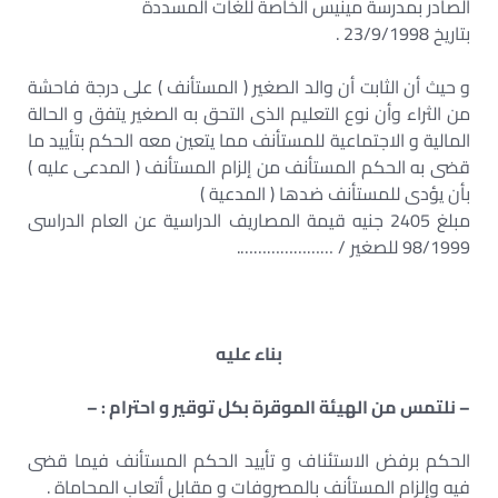
الصادر بمدرسة مينيس الخاصة للغات المسددة
بتاريخ 23/9/1998 .
و حيث أن الثابت أن والد الصغير ( المستأنف ) على درجة فاحشة
من الثراء وأن نوع التعليم الذى التحق به الصغير يتفق و الحالة
المالية و الاجتماعية للمستأنف مما يتعين معه الحكم بتأييد ما
قضى به الحكم المستأنف من إلزام المستأنف ( المدعى عليه )
بأن يؤدى للمستأنف ضدها ( المدعية )
مبلغ 2405 جنيه قيمة المصاريف الدراسية عن العام الدراسى
98/1999 للصغير / ………………….
بناء عليه
– نلتمس من الهيئة الموقرة بكل توقير و احترام : –
الحكم برفض الاستئناف و تأييد الحكم المستأنف فيما قضى
فيه وإلزام المستأنف بالمصروفات و مقابل أتعاب المحاماة .