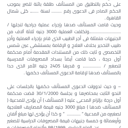
على حكم بالتطليق من المستأنف طلقة بائنة للضرر بموجب
الحكم الصادر فى الدعوى رقم ……… لسنة …….. كلى شمال
القاهرة .
وحيث قامت المستأنف ضدها بإجراء عملية جراحية لنجلها /
……………………….وتكلفت العملية 3000 جنيه ثلاثة آلاف من
الجنيهات متمثلة فى أجر الطبيب الذى قام بإجراء العملية وأجر
طبيب التخدير بخلاف العلاج و الإقامة بمستشفى عين شمس
التخصصى و ثابت ذلك من المستندات المقدمة أمام محكمة
أول درجة ، كما قامت أيضاً بسداد المصروفات المدرسية
للصغير / ……………. و قدرها 2405 جنيه الأمر الذى حدا
بالمستأنف ضدها لإقامة الدعوى المستأنف حكمها .
– و حيث تدوولت الدعوى المستأنف حكمها بالجلسات على
النحو الثابت بمحاضرها و بجلسة 30/1/2000 قضت محكمة
أول درجة :بإلزام المدعى عليه ( المستأنف ) أن يؤدى للمدعية (
المستأنف ضدها ) مبلغ 3000 جنيه قيمة المصاريف العلاجية
لصغيره من المدعية ” ………… ” و كذا أن يؤدى لها مبلغ ألفان
وأربعمائة و خمسة جنيهات قيمة المصروفات الدراسية للصغير
/ …………… عن العام الدراسى 98/1999 وألزمته المصروفات و