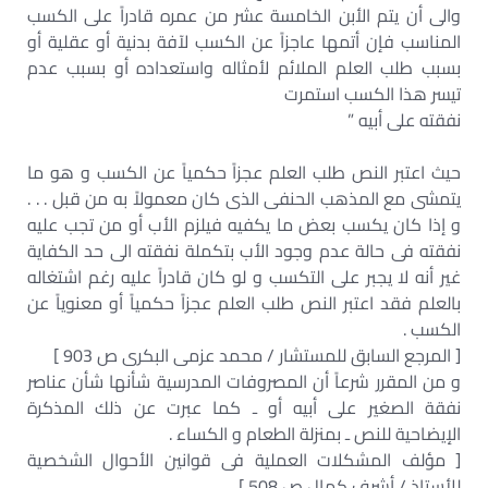
والى أن يتم الأبن الخامسة عشر من عمره قادراً على الكسب
المناسب فإن أتمها عاجزاً عن الكسب لآفة بدنية أو عقلية أو
بسبب طلب العلم الملائم لأمثاله واستعداده أو بسبب عدم
تيسر هذا الكسب استمرت
نفقته على أبيه ”
حيث اعتبر النص طلب العلم عجزاً حكمياً عن الكسب و هو ما
يتمشى مع المذهب الحنفى الذى كان معمولاً به من قبل . . .
و إذا كان يكسب بعض ما يكفيه فيلزم الأب أو من تجب عليه
نفقته فى حالة عدم وجود الأب بتكملة نفقته الى حد الكفاية
غير أنه لا يجبر على التكسب و لو كان قادراً عليه رغم اشتغاله
بالعلم فقد اعتبر النص طلب العلم عجزاً حكمياً أو معنوياً عن
الكسب .
[ المرجع السابق للمستشار / محمد عزمى البكرى ص 903 ]
و من المقرر شرعاً أن المصروفات المدرسية شأنها شأن عناصر
نفقة الصغير على أبيه أو ـ كما عبرت عن ذلك المذكرة
الإيضاحية للنص ـ بمنزلة الطعام و الكساء .
[ مؤلف المشكلات العملية فى قوانين الأحوال الشخصية
للأستاذ / أشرف كمال ص 508 ]