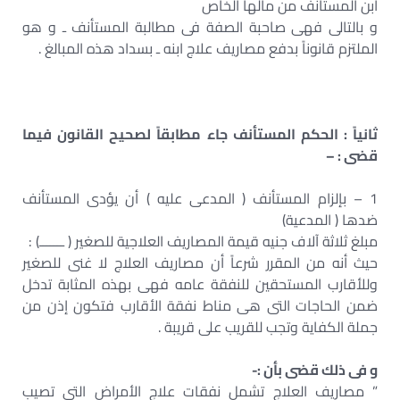
ابن المستأنف من مالها الخاص
و بالتالى فهى صاحبة الصفة فى مطالبة المستأنف ـ و هو
الملتزم قانوناً بدفع مصاريف علاج ابنه ـ بسداد هذه المبالغ .
ثانياً : الحكم المستأنف جاء مطابقاً لصحيح القانون فيما
قضى : –
1 – بإلزام المستأنف ( المدعى عليه ) أن يؤدى المستأنف
ضدها ( المدعية)
مبلغ ثلاثة آلاف جنيه قيمة المصاريف العلاجية للصغير ( ـــــــ) :
حيث أنه من المقرر شرعاً أن مصاريف العلاج لا غنى للصغير
وللأقارب المستحقين للنفقة عامه فهى بهذه المثابة تدخل
ضمن الحاجات التى هى مناط نفقة الأقارب فتكون إذن من
جملة الكفاية وتجب للقريب على قريبة .
و فى ذلك قضى بأن :-
” مصاريف العلاج تشمل نفقات علاج الأمراض التى تصيب