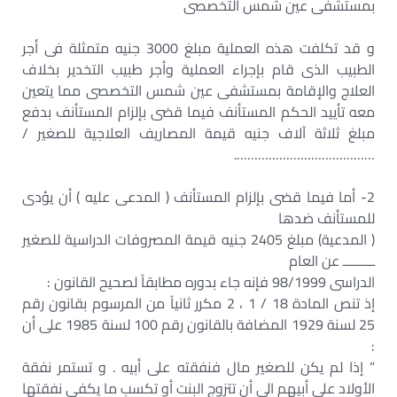
بمستشفى عين شمس التخصصى
و قد تكلفت هذه العملية مبلغ 3000 جنيه متمثلة فى أجر
الطبيب الذى قام بإجراء العملية وأجر طبيب التخدير بخلاف
العلاج والإقامة بمستشفى عين شمس التخصصى مما يتعين
معه تأييد الحكم المستأنف فيما قضى بإلزام المستأنف بدفع
مبلغ ثلاثة آلاف جنيه قيمة المصاريف العلاجية للصغير /
………………………………….
2- أما فيما قضى بإلزام المستأنف ( المدعى عليه ) أن يؤدى
للمستأنف ضدها
( المدعية) مبلغ 2405 جنيه قيمة المصروفات الدراسية للصغير
ـــــــــ عن العام
الدراسى 98/1999 فإنه جاء بدوره مطابقاً لصحيح القانون :
إذ تنص المادة 18 / 1 ، 2 مكرر ثانياً من المرسوم بقانون رقم
25 لسنة 1929 المضافة بالقانون رقم 100 لسنة 1985 على أن
:
” إذا لم يكن للصغير مال فنفقته على أبيه . و تستمر نفقة
الأولاد على أبيهم الى أن تتزوج البنت أو تكسب ما يكفى نفقتها