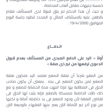
خمسة جنيهات مقابل أتعاب المحاماة .
و حيث أن هذا الحكم لم يلق قبولاً لدى المستأنف فقام
بالطعن عليه بالاستئناف الماثل و المحدد لنظره جلسة اليوم
الموافق 19/4/2000 .
الـدفـــاع
أولاً :- الرد على الدفع المبدى من المستأنف بعدم قبول
الدعوى لرفعها من غير ذى صفة :-
من المقرر شرعاً أن نفقة الصغير تعتمد اليد فتكون نفقة
الصغير لمن يكون الصغير فى يده . بمعنى أن يكون صاحب
الحق فى المطالبة بها فإذا انتهت مدة الحضانة للصغير و مع
ذلك ظلت الحاضنة ممسكة بالصغير فإنه يثبت لها الحق فى
تقاضى النفقة لأن وجود الصغير فى يد حاضنته أمانة و لكنها
من نوع آخر غير الأمانة التى يعبر عنها الفقهاء بالوديعة التى