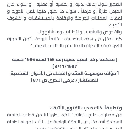
الصغير سواء كانت بدنية أو نفسية أو عقلية ، و سواء كان
المرض طارئاً أو مزمناً ، سواء ما تعلق منها بثمن الأدوية و
نفقات العمليات الجراحية والإقامة بالمستشفيات و كشوف
الأطباء
والفحوص والاشعات والتحليلات وما شابهها .
كما يدخل فى هذه المصاريف ـ خلافاً للزوجة ـ ثمن الأجهزة
التعويضية كالأطراف الصناعية و النظارات الطبية . ”
[ محكمة بركة السبع قضية رقم 165 لسنة 1986 جلسة
3/11/1987 ]
[ مؤلف موسوعة الفقه و القضاء فى الأحوال الشخصية
للمستشار / عزمى البكرى ص 871 ]
و تطبيقاً لذلك صدرت الفتوى الآتية :-
عن مصاريف علاج الأولاد ” الذى يظهر لنا من قواعد الحنفية
السمحة أنه يدخل فى النفقة الواجبة على الأب الموسر لطفلة
الصغير جميع ما يحتاج إليه من النفقة من طعام