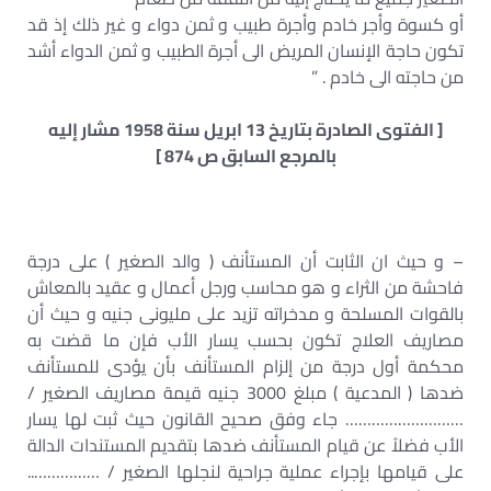
أو كسوة وأجر خادم وأجرة طبيب و ثمن دواء و غير ذلك إذ قد
تكون حاجة الإنسان المريض الى أجرة الطبيب و ثمن الدواء أشد
من حاجته الى خادم . ”
[ الفتوى الصادرة بتاريخ 13 ابريل سنة 1958 مشار إليه
بالمرجع السابق ص 874 ]
– و حيث ان الثابت أن المستأنف ( والد الصغير ) على درجة
فاحشة من الثراء و هو محاسب ورجل أعمال و عقيد بالمعاش
بالقوات المسلحة و مدخراته تزيد على مليونى جنيه و حيث أن
مصاريف العلاج تكون بحسب يسار الأب فإن ما قضت به
محكمة أول درجة من إلزام المستأنف بأن يؤدى للمستأنف
ضدها ( المدعية ) مبلغ 3000 جنيه قيمة مصاريف الصغير /
……………………… جاء وفق صحيح القانون حيث ثبت لها يسار
الأب فضلاً عن قيام المستأنف ضدها بتقديم المستندات الدالة
على قيامها بإجراء عملية جراحية لنجلها الصغير / ……………..