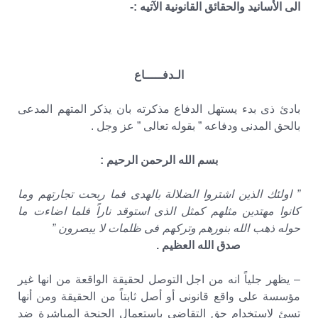
الى الأسانيد والحقائق القانونية الآتيه :-
الـدفـــــاع
بادئ ذى بدء يستهل الدفاع مذكرته بان يذكر المتهم المدعى
بالحق المدنى ودفاعه ” بقوله تعالى ” عز وجل .
بسم الله الرحمن الرحيم :
” اولئك الذين اشتروا الضلالة بالهدى فما ربحت تجارتهم وما
كانوا مهتدين مثلهم كمثل الذى استوقد ناراً فلما اضاءت ما
حوله ذهب الله بنورهم وتركهم فى ظلمات لا يبصرون ”
صدق الله العظيم .
– يظهر جلياً انه من اجل التوصل لحقيقة الواقعة من انها غير
مؤسسة على واقع قانونى أو أصل ثابتاً من الحقيقة ومن أنها
تسئ لاستخدام حق التقاضى باستعمال الجنحة المباشرة ضد