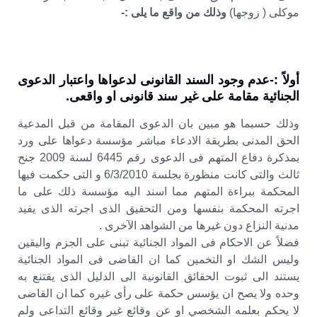
موكلى ( زوجها)
وذلك من واقع ما يلى :-
أولاً :-عدم وجود السند القانونى لدعواها واعتبار الدعوى
الجنائية مقامة على غير سند قانونى او واقعى.
وذلك حسبما هو مبين بان الدعوى المقامة من قبل المدعية
الحق المدنى بطريقة الادعاء مباشر مؤسسة دعواها على ورد
بمذكرة دفاع المتهم فى الدعوى رقم 6445 لسنة 2009 جنح
ثالث والتى كانت منظورة بجلسة 6/3/2010 و التى حكمت فيها
المحكمة ببراءة المتهم مما اسند اليه مؤسسة ذلك على ما
اجرته المحكمة بنفسها ومن التحقيق الذى اجرته الذى يفيد
مدنية النزاع دون غيرها من الشواهد الآخرى .
فضلاً عن الاحكام فى المواد الجنائية تبنى على الجزم واليقين
وليس الشك او التخمين كما ان القاضى فى المواد الجنائية
يستند الى ثبوت الحقائق القانونية الى الدليل الذى يقتنع به
وحده ولا يصح ان يؤسس حكمة على رأى غيره كما ان القاضى
لا يحكم بعلمه الشخصي او عن وقائع غير وقائع التداعى ولم