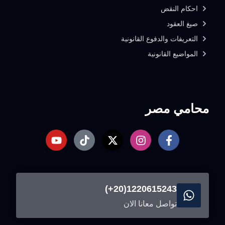
احكام النقض
صيغ العقود
التعريفات والدفوع القانونية
المواضيع القانونية
محامي مصر
1220615243(20+)
تواصل معانا الان