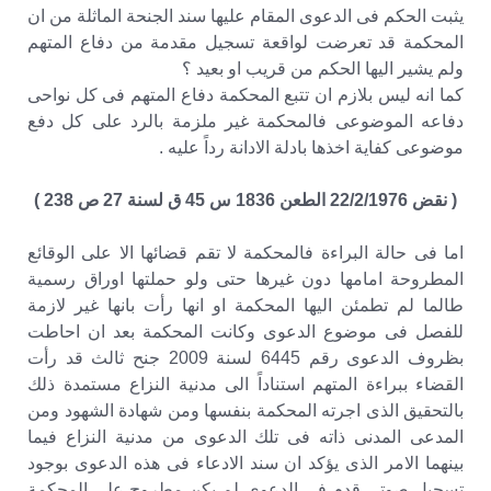
يثبت الحكم فى الدعوى المقام عليها سند الجنحة الماثلة من ان
المحكمة قد تعرضت لواقعة تسجيل مقدمة من دفاع المتهم
ولم يشير اليها الحكم من قريب او بعيد ؟
كما انه ليس بلازم ان تتبع المحكمة دفاع المتهم فى كل نواحى
دفاعه الموضوعى فالمحكمة غير ملزمة بالرد على كل دفع
موضوعى كفاية اخذها بادلة الادانة رداً عليه .
( نقض 22/2/1976 الطعن 1836 س 45 ق لسنة 27 ص 238 )
اما فى حالة البراءة فالمحكمة لا تقم قضائها الا على الوقائع
المطروحة امامها دون غيرها حتى ولو حملتها اوراق رسمية
طالما لم تطمئن اليها المحكمة او انها رأت بانها غير لازمة
للفصل فى موضوع الدعوى وكانت المحكمة بعد ان احاطت
بظروف الدعوى رقم 6445 لسنة 2009 جنح ثالث قد رأت
القضاء ببراءة المتهم استناداً الى مدنية النزاع مستمدة ذلك
بالتحقيق الذى اجرته المحكمة بنفسها ومن شهادة الشهود ومن
المدعى المدنى ذاته فى تلك الدعوى من مدنية النزاع فيما
بينهما الامر الذى يؤكد ان سند الادعاء فى هذه الدعوى بوجود
تسجيل صوتى قدم فى الدعوى لم يكن مطروح على المحكمة