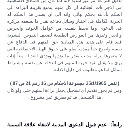
لدليل البراءة امر غير سديد لانه لما كان من المبادئ الاساسية
فى الاجراءات الجنائية ان كل متهم يتمتع بقرينة البراءة الى
الحكم بأدانته بحكم نهائى وانه الى ان يصدر هذا الحكم له
الحرية الكاملة فى اختيار وسائل دفاعه بقدر ما يسعفه مركزه
فى الدعوى وما يحيط بنفسه من عوامل الخوف والحرص
والحذر وغيرها من العوارض الطبيعة لضعف النفوس البشرية
فقد قام على هدى هذه المبادئ حق المتهم فى الدفاع عن
نفسه واصبح حقاً مقدساً يعلو على حقوق الهيئة الاجتماعية التى
لا يضيرها تبرئة مذنب بقدر ما يؤذيها ويؤذى العدالة معاً إدانة
برئ ولا يقبل تقيد حرية المتهم فى الدفاع عن نفسه باشتراط
مماثل لما هو مطلوب فى دليل الادانة” .
( نقض 25/1/1965 مجموعة الاحكام س 16 رقم 21 ص 87 )
ومن ثم يجوز تقديم اى تسجيل يحمل براءة المتهم حتى ولو كان
هذا التسجيل قد تم بطريق غير مشروع .
رابعاً:- عدم قبول الدعوى المدنية لانتفاء علاقة السببية