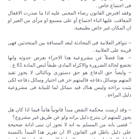
فى اجتماع خاص .
وقفد افترض القانون رضاء المجنى عليه اذا ما صدرت الافعال
المعاقب عليها اثناء اجتماع أو على مسمع او مرأى من الغير او
ان المكان غير خاص بطبيعية.
– تتوافر العلانية فى المحادثة لبعد المسافة بين المتحدثين فهى
قرينة على العلانية .
– هذا فضلاً عن مشروعية هذا الاجراء بغرض حدوثه وانها
تخضع لحالة الضرورة والاكراه المادى طبقاً لنص المادة 61 ع .
– وايضاً حق الدفاع هو حق دستورى وبالتالى لا يجوز تقيد
المتهم بوسائل دفاعه فالمتهم حر فى اختيار وسائل دفاعه لكى
يثبت براءته وليس هناك قيد مماثل لما للنيابة فى مشروعية
دليل البراءة .
– وقد ارست محكمة النقض مبدأ قانونياً هاماً فيما اذا كان هل
يجوز للمتهم ان ينتزع دليل براته ولو عن طريق غير مشروع؟
” قضى بانه من المسلم به انه لا تجوز ان تبنى ادانة صحيحة
على دليل باطل فى القانون الا ان تقرير هذا المبدأ بالنسبة