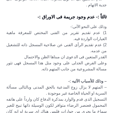
جدية الاتهام .
ثالثاً :- عدم وجود جريمة فى الاوراق :-
وذلك على النحو الآتى:-
1) عدم تقديم تقرير من الفنى المختص للمعرفة ماهية
العبارات الواردة فيه.
2) عدم تقديم الرأى الفنى عن صلاحية المسجل ذاته للتشغيل
من عدمه.
القدر المتعين فى الدعوى ان مبناها الظن والاحتمال
وعلى الفرض الجدلى على وجود مثل هذا المسجل فهى تثور
مسالة المشروعية من جانب المتهم ذاته.
– وذلك للأسباب الآتيه :-
– المتهم لا يزال زوج المدعية بالحق المدنى وبالتالى مسألة
السرية او الحياة الخاصة غير موجودة .
التسجيل الذى قدم والوارد بمذكرة الدفاع كان وارداً على هاتفه
المحمول فعنصر الرضاء متوافر لكون الوسيلة ذاتها تبيح للغير
سماع ما يجرى من حوارات فليس هناك اى سرية او انه كان