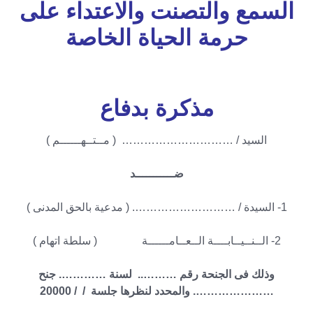
السمع والتصنت والاعتداء على
حرمة الحياة الخاصة
مذكرة بدفاع
السيد / ………………………… ( مــتــهــــــم )
ضـــــــــــد
1- السيدة / ………………………. ( مدعية بالحق المدنى )
2- الــنــيــابــــة الــعــامــــــة ( سلطة اتهام )
وذلك فى الجنحة رقم ……….. لسنة …………. جنح
…………………. والمحدد لنظرها جلسة / / 20000