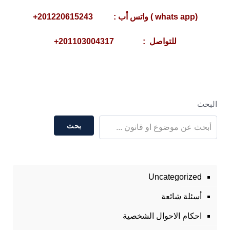
(whats app ) واتس أب : 201220615243+
للتواصل : 201103004317+
البحث
بحث
Uncategorized
أسئلة شائعة
احكام الاحوال الشخصية