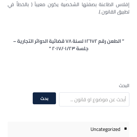
إفلاس الطاعنة بصفتها الشخصية يكون معيباً ( بالخطأ في
تطبيق القانون ).
” الطعن رقم ١٢٦٧٢ لسنة ٧٨ قضائية الدوائر التجارية –
جلسة ٢٠١٧/٠١/٢٣ “
البحث
بحث
Uncategorized