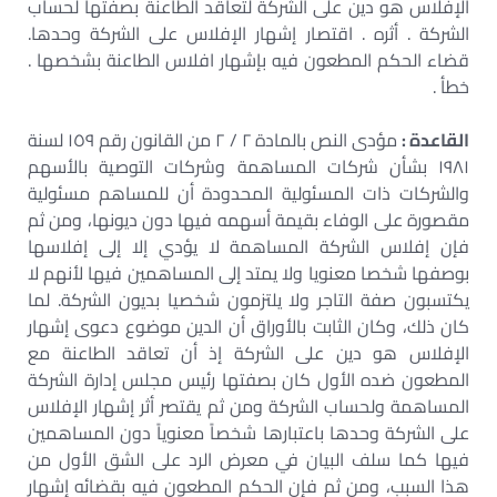
الإفلاس هو دين على الشركة لتعاقد الطاعنة بصفتها لحساب
الشركة . أثره . اقتصار إشهار الإفلاس على الشركة وحدها.
قضاء الحكم المطعون فيه بإشهار افلاس الطاعنة بشخصها .
خطأ .
القاعدة :
مؤدى النص بالمادة ٢ / ٢ من القانون رقم ١٥٩ لسنة
١٩٨١ بشأن شركات المساهمة وشركات التوصية بالأسهم
والشركات ذات المسئولية المحدودة أن للمساهم مسئولية
مقصورة على الوفاء بقيمة أسهمه فيها دون ديونها، ومن ثم
فإن إفلاس الشركة المساهمة لا يؤدي إلا إلى إفلاسها
بوصفها شخصا معنويا ولا يمتد إلى المساهمين فيها لأنهم لا
يكتسبون صفة التاجر ولا يلتزمون شخصيا بديون الشركة. لما
كان ذلك، وكان الثابت بالأوراق أن الدين موضوع دعوى إشهار
الإفلاس هو دين على الشركة إذ أن تعاقد الطاعنة مع
المطعون ضده الأول كان بصفتها رئيس مجلس إدارة الشركة
المساهمة ولحساب الشركة ومن ثم يقتصر أثر إشهار الإفلاس
على الشركة وحدها باعتبارها شخصاً معنوياً دون المساهمين
فيها كما سلف البيان في معرض الرد على الشق الأول من
هذا السبب، ومن ثم فإن الحكم المطعون فيه بقضائه إشهار