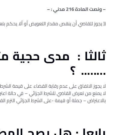
– ونصت المادة 216 مدني : –
(( يجوز للقاضي أن ينقص مقدار التعويض أو ألا يحكم بتعو
ثالثا : مدى حجية مث
…….. ؟
لا يجوز الاتفاق على عدم رقابة القضاء على قيمة الشرط 
لا يمنع من تعرض القاضي للشرط الجزائي – في حالة اعترا
بالاعتراض – جملة أو قيمة -على الشرط الجزائي التزم ال
رابعا : هل يصح المط