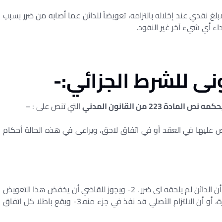
لغ نقدي عند إخلاله بالتزامه، تعويضاً للدائن عما أصابه من ضرر بسبب
اء أي شيء آخر غير النقود.
ونى للشرط الجزائي:-
مه نص المادة 223 من القانون المدني
التي تنص على : –
ص عليها في العقد أو في اتفاق لاحق، ويراعى في هذه الحالة أحكام
(( 1- لا يكون التعويض الاتفاق مستحقا إذا اثبت المدين أن الدائن لم يلحقه اى ضرر . 2- ويجوز للقاضي أن يخفض هذا التعويض
إذا اثبت المدين أن التقدير كان مبالغا فيه إلى درجة كبيرة، أو أن الالتزام الأصلي قد نفذ في جزء منه.3- ويقع باطلا كل اتفاق