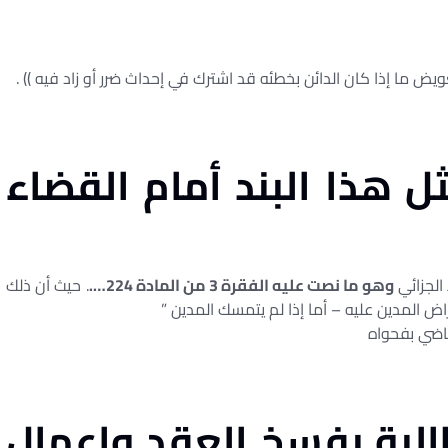
يض ما إذا كان الدائن بخطئه قد اشترك في إحداث ضرر أو زاد فيه )) .
ل هذا البند أمام القضاء
الجزائي
وهو ما نصت عليه الفقرة 3 من المادة 224….
. حيث أن ذلك
ض المدين عليه – أما إذا لم يتمسك المدين ”
قاضي بفحواه
البة بفسخ العقد وإعمال