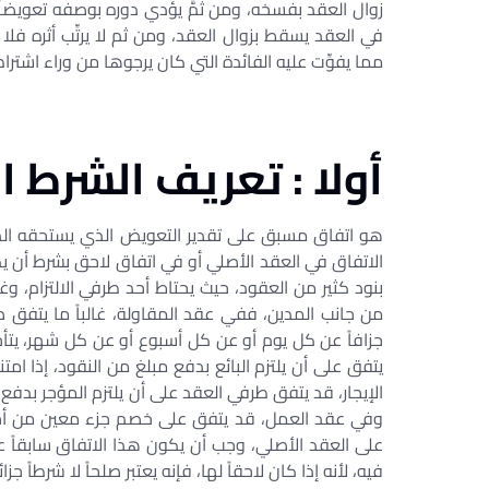
زوال العقد بفسخه، ومن ثَمَّ يؤدي دوره بوصفه تعويضاً ات
في العقد يسقط بزوال العقد، ومن ثم لا يرتِّب أثره فل
مما يفوِّت عليه الفائدة التي كان يرجوها من وراء اشتراط
أولا : تعريف الشرط ال
هو اتفاق مسبق على تقدير التعويض الذي يستحقه الدائن 
الاتفاق في العقد الأصلي أو في اتفاق لاحق بشرط أن يك
بنود كثير من العقود، حيث يحتاط أحد طرفي الالتزام، وغا
من جانب المدين، ففي عقد المقاولة، غالباً ما يتفق 
جزافاً عن كل يوم أو عن كل أسبوع أو عن كل شهر، يتأخ
يتفق على أن يلتزم البائع بدفع مبلغ من النقود، إذا ام
الإيجار، قد يتفق طرفي العقد على أن يلتزم المؤجر بدفع 
وفي عقد العمل، قد يتفق على خصم جزء معين من أجر ال
على العقد الأصلي، وجب أن يكون هذا الاتفاق سابقاً على
فيه، لأنه إذا كان لاحقاً لها، فإنه يعتبر صلحاً لا شرطاً جزائيا