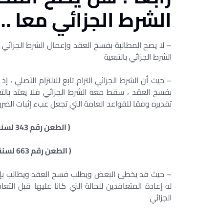
الشرط الجزائي معا …
– لا يصح المطالبة بفسخ العقد وإعمال الشرط الجزائي
الشرط الجزائي بالتبعية
– حيث أن الشرط الجزائي التزام تابع للالتزام الأصلي ، إذ
بفسخ العقد ، سقط معه الشرط الجزائي فلا يعتد بال
تقديره وفقا للقواعد العامة التي تجعل عبء إثبات الضرر
( الطعن رقم 343 لسنة 36 ق جلسة 1971/3/25 ص 401) ’
( الطعن رقم 663 لسنة 44 ق جلسة 1978/4/18 ص 1020 )
– حيث قد يخطئ البعض ويطلب فسخ العقد ويطالب بإعم
له إعادة المتعاقدين للحالة التي كانا عليها قبل الت
الجزائي