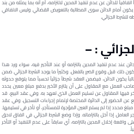
فاقياً للدائن عن عدم تنفيذ المدين لالتزامه، أم أنه بما يمثله من بند
ا يكون أمام الدائن سوى المطالبة بالتعويض القضائي وليس الاتفاقي
ه للشرط الجزائي.
جزائي : –
عند عدم تنفيذ المدين بالتزامه أو عند التأخير فيه، سواء ورد هذا
ون ذلك قبل وقوع الضرر بالفعل. وكثيراً ما يوجد الشرط الجزائي ضمن
لباً يكون الدائن، فيضمن العقد شرطاً جزائياً تحسباً مما يتوقع حدوثه
صاحب العمل مع المقاول على أن يلتزم الأخير بدفع مبلغ معين يحدد
ر فيها المقاول عن تسليم العمل الذي تعهد به. وفي عقد البيع، قد
تنع عن الحضور إلى الدائرة المختصة لإتمام إجراءات التسجيل. وفي عقد
مبلغ محدد إذا لم يسلم العين المؤجرة للمستأجر، أو تأخر في تسليمها.
عامل إذا أخل بالتزاماته. وإذا وضع الشرط الجزائي في اتفاق لاحق
 واقعة إخلال المدين بالتزامه، أي سابقاً على عدم التنفيذ أو التأخر
ً.