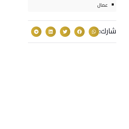
عمال
شارك: