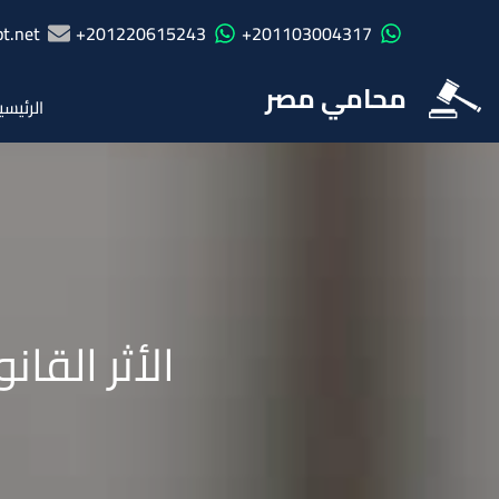
t.net
201220615243+
201103004317+
محامي مصر
الرئيسي
الأثر القا