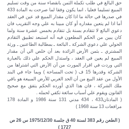
حق البالغ في طلب تكملة الثمن بانقضاء سنة من وقت تسليم
المبيع تسليما فعليا ، انما يكون وفقا لما صرحت به المادة 433
في صدرها في حالة ما اذا كان مقدار المبيع قد عين في العقد
أما اذا لم يتعين مقداره أو كان مبينا به علي وجه التقريب فان
دعوي البائع لا تتقادم بسنة بل تتقادم بخمس عشرة سنة ولما
كان يبين من الحكم المطعون فيه أنه استبعد تطبيق التقادم
الحولي علي دعوي الشركة ـ البائعة ـ بمطالبة الطاعنين ـ ورثة
المشتري ـ بثمن الأرض الزائدة بعد أن خلص الي أن مقدار
المبيع لم يعين في العقد ، واستدل الحكم علي ذلك بالعبارة
التي وردت في اقرار المورث من أن الأرض التي اشتراها من
الشركة وقدرها 15 ف ( تحت المساحة ) وبما جاء في البند
الأول من عقد البيع من أن الحد الغربي للأرض المبيعة هو باقي
ملك الشركة ، فان هذا الذي أورده الحكم يتفق مع صحيح
القانون ويقوم علي أسباب سائغة تكفي لحمله .
( المادتان433 ، 434 مدني 131 سنة 1986 و المادة 178
مرافعات 13 سنة 1968 )
( الطعن رقم 383 لسنة 40 ق جلسة 1975/12/30 س 26 ص
1727 )