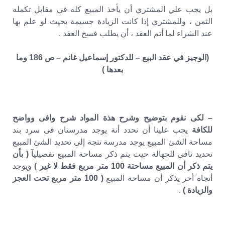
بل يجب علي المشتري أن يأخذ المبيع كله في مقابل تكمله
الثمن ، وللمشتري إذا كانت الزيادة جسيمة بحيث لو علم بها
عند الشراء لما أتم العقد ، أن يطلب فسخ العقد .
(الوجيز في عقد البيع – للدكتور إسماعيل غانم – ص 186 وما
بعدها )
– لكى نقوم بتوضيح وشرح هذة المواد شرح وافى وواضح
للكافة
يجب علينا أن نحدد أنة يوجد مدرستان فى سرد بند
مساحة الشئ المبيع يوجد مدرسة تتجة إلى تحديد الشئ المبيع
تحديد نافى للجهالة حيث يتم ذكر مساحة المبيع تفصيليآ
( بأن
يتم ذكر أن المبيع مساحتة 100 متر مربع فقط لا غير )
ويوجد
أتجاة أخر يذكر أن مساحة المبيع
( 100 متر مربع تحت العجز
والزيادة )
.