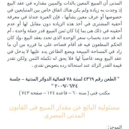
المدنى أن المبيع المعين بالذات والمبين مقداره في عقد البيع
إذ وجدت به زيادة ولم يكن هناك اتفاق خاص بين المتبايعين في
خصوصها أو عرف معين بشأنها ، فإن العبرة عندئذ في معرفة
أحقية المشترى في أخذ هذه الزيادة دون مقابل لها أو عدم
أحقيته في ذلك هى بما إذا كان ثمن المبيع قدر جملة واحدة ، أم
أنه قد حدد بحساب سعر الوحدة الذى تحدد بعقد البيع ،وإذ كان
الحكم المطعون فيه قد أقام قضاءه على ما قرره من أن ما
زاد في المساحة المبيعة ويضع الطاعن يده عليها لا يدخل في
عقد البيع ويعد غاصباً لها فلا يحق له تكملة الثمن ولكن تقدر
قيمة القدر الزائد عند استحالة رده بتعويض نقدى .
” الطعن رقم ٤٣٦٩ لسنة ٧٨ قضائية الدوائر المدنية – جلسة
٢٠٠٩/٠٦/٢٤ “
مكتب فنى ( سنة ٦٠ – قاعدة ١٢٤ – صفحة ٧٤٣ )
مسئولية البائع عن مقدار المبيع فى القانون
المدنى المصرى
الموجز: