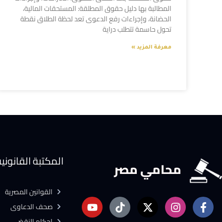
المطالبة بها دليل حقوق المطلقة: المستحقات المالية،
الحضانة، وإجراءات رفع الدعوى تعد لحظة الطلاق نقطة
تحول حاسمة تتطلب دراية
معرفة المزيد »
المكتبة القانوني
محامي مصر
القوانين المصرية
صحف الدعاوى
احكام النقض