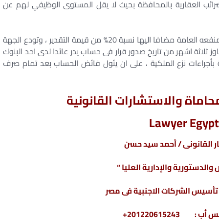
لضرائب العقارية بالمحافظة بحيث لا يقل المستوى الوظيفي لهم عن
يقدر التعويض طبقا للاسعار السائدة وقت صدور قرار المنفعه العامة مضافا اليها نسبة 20% من قيمة التقدير ، وتودع الجهة
وز ثلاثة اشهر من تاريخ صدور قرار فى حساب يدر عائدا لدى احد البنوك
 بأجراءات نزع الملكية ، على ان يئول فائض الحساب بعد تمام صرف
اماة والاستشارات القانونية
Lawyer Egypt
 القانونى / أحمد سيد حسن
والدستورية والإدارية العليا “
سيس الشركات الاجنبية فى مصر