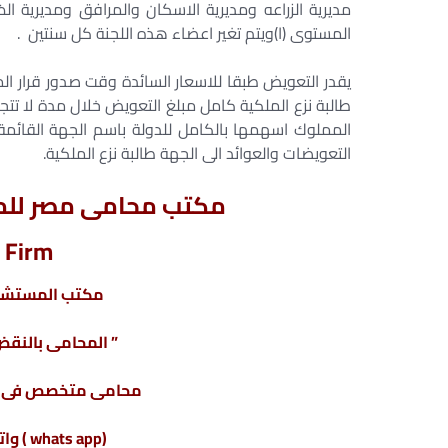
مديرية الزراعه ومديرية الاسكان والمرافق ومديرية ا
المستوى (ا)ويتم تغير اعضاء هذه اللجنة كل سنتين .
طالبة نزع الملكية كامل مبلغ التعويض خلال مدة لا تتجا
المملوك اسهمها بالكامل للدولة باسم الجهة القائمة
التعويضات والعوائد الى الجهة طالبة نزع الملكية.
مكتب محامى مصر للمح
 Firm
مكتب المستشار
” المحامى بالنقض 
محامى متخصص فى تأ
(whats app ) واتس أب : 201220615243+