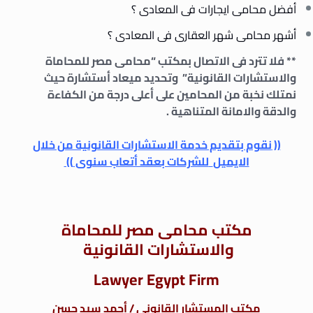
أفضل محامى ايجارات فى المعادى ؟
أشهر محامى شهر العقارى فى المعادى ؟
** فلا تترد فى الاتصال بمكتب “محامى مصر للمحاماة
والاستشارات القانونية” وتحديد ميعاد أستشارة حيث
نمتلك نخبة من المحامين على أعلى درجة من الكفاءة
والدقة والامانة المتناهية .
((
نقوم بتقديم خدمة الاستشارات القانونية من خلال
الايميل
للشركات بعقد أتعاب سنوى
))
مكتب محامى مصر للمحاماة
والاستشارات القانونية
Lawyer Egypt Firm
مكتب المستشار القانونى / أحمد سيد حسن