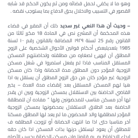
وهو ما لا يكفي لحمل قضائه ومن ثم يكون الحكم قد شابه
القصور في التسبيب والاخلال بحق الدفاع بما يستوجب نقضه .
– وحيث
أن هذا النعي غير سديد
ذلك أن المقرر في قضاء
هذه المحكمة أن المشرع نص في المادة 18 مكرر ثالثا من
القانون رقم 25 لسنة ۱۹۲۹ المضافة بالقانون رقم ۱۰۰ لسنة
1985 بتعديلبعض أحكام قوانين الأحوال الشخصية على الزوج
المطلق آن ايهيئ لصغاره من مطلقته ولحاضنتهم المسكن
المستقل المناسب فاذا لم يفعل استمروا في شغل مسكن
الزوجية المؤجر دون المطلق مدة الحضانة واذا كان مسكن
الزوجية غير مؤجر كان من حق الزوج المطلق أن يستقل به اذا
هيا لهم المسكن المستقل بعد إنقضاء مدة العدة – يخير
القاضي الحاضنة بين الاستقلال بمسكن الزوجية وبين ان يقدر
لها أجر مسكن مناسب للمحضونين ولها ” مفاده آن للمطلقة
الحاضنة بعد الطلاق الاستقلال بمحضونها بمسكن الزوجية
المؤجر لمطلقها والد المحضون ما لم يعد لها المطلق مسكنا
آخر مناسبا حتى اذا ما انتهت الحضانة أو تزوجت المطلقه ف
للمطلق أن يعود ليستقل درنها بذات المسكن اذا كان حقه
ابداء الاحتفاظ به به قانونا وان مسكن الحضانة بحسب الأصله