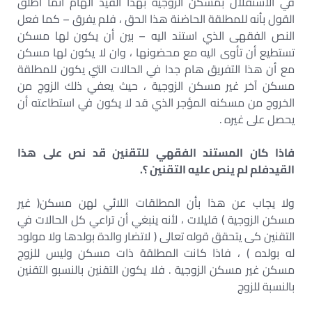
في الاستقلال بمسكن الزوجية بهذا القيد الهام أنما أطلق
القول بأنه للمطلقة الحاضنة هذا الحق ، فلم يفرق – كما فعل
النص الفقهی الذي استند اليه – بين أن يكون لها مسكن
تستطيع أن تأوی اليه مع محضونها ، وان لا يكون لها مسكن
مع أن هذا التفريق هام جدا في الحالات التي يكون للمطلقة
مسكن آخر غير مسكن الزوجية ، حيث يعفي ذلك الزوج من
الخروج من مسكنه المؤجر الذي قد لا يكون في استطاعته أن
يحصل على غيره .
فاذا كان المستند الفقهي للتقنين قد نص على هذا
القيدفلم لم ينص عليه التقنين ؟.
ولا يجاب عن هذا بأن المطلقات اللائي لهن مسکن( غير
مسكن الزوجية ) قليلات ، لأنه ينبغي أن تراعي كل الحالات في
التقنين کی يتحقق قوله تعالى ( لاتضار والدة بولدها ولا مولود
له بولده ) ، فاذا كانت المطلقة ذات مسکن وليس للزوج
مسكن غير مسكن الزوجية . فلا يكون التقنين بالنسبو التقنين
بالنسبة للزوج