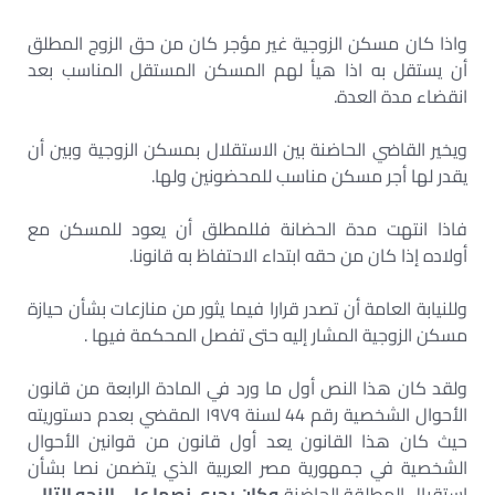
واذا كان مسكن الزوجية غير مؤجر كان من حق الزوج المطلق
أن يستقل به اذا هيأ لهم المسكن المستقل المناسب بعد
انقضاء مدة العدة.
ويخير القاضي الحاضنة بين الاستقلال بمسكن الزوجية وبين أن
يقدر لها أجر مسكن مناسب للمحضونين ولها.
فاذا انتهت مدة الحضانة فللمطلق أن يعود للمسكن مع
أولاده إذا كان من حقه ابتداء الاحتفاظ به قانونا.
وللنيابة العامة أن تصدر قرارا فيما يثور من منازعات بشأن حيازة
مسكن الزوجية المشار إليه حتى تفصل المحكمة فيها .
ولقد كان هذا النص أول ما ورد في المادة الرابعة من قانون
الأحوال الشخصية رقم 44 لسنة ۱۹۷۹ المقضي بعدم دستوريته
حيث كان هذا القانون يعد أول قانون من قوانين الأحوال
الشخصية في جمهورية مصر العربية الذي يتضمن نصا بشأن
استقبال المطلقة الحاضنة
وكان يجري نصها على النحو التالي