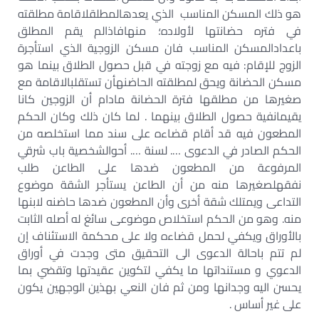
هو ذلك المسكن المناسب الذي يعدهالمطلقلاقامة مطلقته
في فتره حضانتها لأولاده؛ منهافاذالم يقم المطلق
باعدادالمسكن المناسب فان مسكن الزوجية الذي استأجرة
الزوج للإقام: فيه مع زوجته في قبل حصول الطلاق بينما هو
مسكن الحضانة ويحق لمطلقته الحاضنهأن تستقلبالاقامة مع
صغيرها من مطلقها فترة الحضانة مادام أن الزوجين كانا
يقيمانفية حصول الطلاق بينهما . لما كان ذلك وكان الحكم
المطعون فيه قد أقام قضاءه على سند مما استخلصه من
الحكم الصادر في الدعوى …. لسنة …. أحوالشخصية باب شرقي
المرفوعة من المطعون ضدها على الطاعن طلب
نفقهلصغيرها منه من أن الطاعن يستأجر الشقة موضوع
التداعی ويمتلك شقة أخرى وأن المطعون ضدها حاضنه لابنها
منه. وهو من الحكم استخلاص موضوعی سائغ له أصله الثابت
بالأوراق ويكفي لحمل قضاءه ولا على محكمة الاستئناف إن
لم تتم باحالة الدعوى الى التحقيق متى وجدت في أوراق
الدعوي و مستنداتها ما يكفي لتكوين عقيدتها وتقضي بما
يحسن اليه وجدانها ومن ثم فان النعي بهذين الوجهين يكون
على غير أساس .