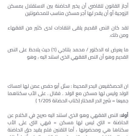
أجاز القانون للقاضي أن يخير الحاضنة بين الاستقلال بمسكن
الزوجية أو أن يقدر لها أجر مسكن مناسب للمحضونتین
لقد كان النص القديم يلقى انتقادات لدى كثير من الفقهاء
ومن ذلك.
ما يعرض له الدكتور / محمد بلتاجي (1) حيث يلاحظ على النص
القديم وهو أن النص الفقهي الذي استند اليه ، وهو
ان الحصكفيعن البحر المحيط : سئل أبو حفص عمن لها امساك
الولد وليس لها مسكن مع الولد . فقال . على الأب سكناهما
جميعا » شرح الدر المختار (کتاب الحضانة 1/205 )
أولا:
النص الفقهي وهو الذي استند اليه صريح في الكلام عن
الحاضنة « التي ليس لها مسکن » فهي التي على الأب
سكناها هي ومحضونها ، أما التقنين فلم يقيد حق الحاضنة