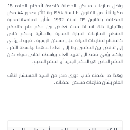
وتظل منازعات مسکن الحضانة خاضعة لأحكام الماده 18
مکررا ثالثا من القانون ۱۰۰ لسنة ۱۹۸۵ ولا تتأثر بصدور 44 مكرر
المضافة بالقانون ۲۳ لسنة 1992 بشأن المرافعاتالمدنية
والتجارية ذلك انه اذا حدث تعارض بين حكم عام كالحكم
المنظم المنازعات الحيازة المدنية والجنائية وحكم خاص
کالمنظم لمنازعات الحيازة على مسكن الزوجية ، فهو لا يؤدي
إلى تناقض بین الحكمين ولا إلى الغاء احدهما بواسطة الآخر ،
ولكنه يؤدي فقط الى تقييد العام بواسطة الخاص سواء كان
الحكم الخاص هو الحكم الجديد أو الحكم القديم .
وهذا ما تضمنه کتاب دوری صدر من السيد المستشار النائب
العام بشأن منازعات مسكن الحضانة .
الكتب الدورية التي أصدرها السيد 