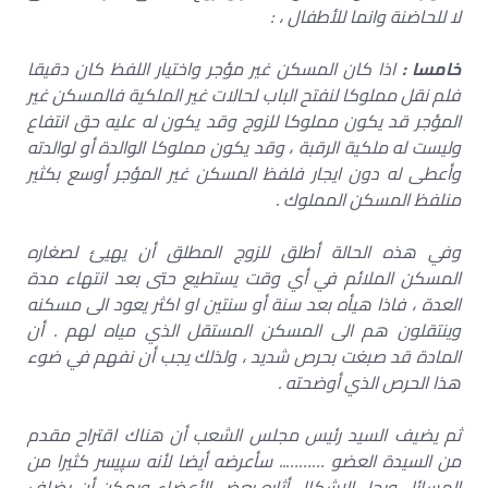
لا للحاضنة وانما للأطفال ، :
خامسا :
اذا كان المسكن غير مؤجر واختيار اللفظ كان دقيقا
فلم نقل مملوكا لنفتح الباب لحالات غير الملكية فالمسكن غير
المؤجر قد يكون مملوكا للزوج وقد يكون له عليه حق انتفاع
وليست له ملكية الرقبة ، وقد يكون مملوكا الوالدة أو لوالدته
وأعطى له دون ايجار فلفظ المسكن غير المؤجر أوسع بكثير
منلفظ المسكن المملوك .
وفي هذه الحالة أطلق للزوج المطلق أن يهيئ لصغاره
المسكن الملائم في أي وقت يستطيع حتى بعد انتهاء مدة
العدة ، فاذا هيأه بعد سنة أو سنتين او اكثر يعود الى مسكنه
وينتقلون هم الى المسكن المستقل الذي مياه لهم . أن
المادة قد صبغت بحرص شديد ، ولذلك يجب أن نفهم في ضوء
هذا الحرص الذي أوضحته .
ثم يضيف السيد رئيس مجلس الشعب أن هناك اقتراح مقدم
من السيدة العضو ……….. سأعرضه أيضا لأنه سپیسر كثيرا من
المسائل ويحل الاشكال أثاره بعض الأعضاء ويمكن أن يضاف