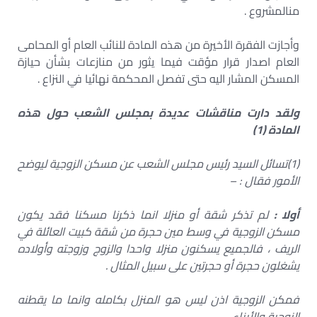
منالمشروع .
وأجازت الفقرة الأخيرة من هذه المادة للنائب العام أو المحامی
العام اصدار قرار مؤقت فيما يثور من منازعات بشأن حيازة
المسكن المشار اليه حتى تفصل المحكمة نهائيا في النزاع .
ولقد دارت مناقشات عديدة بمجلس الشعب حول هذه
المادة (1)
(1)تسائل السيد رئيس مجلس الشعب عن مسكن الزوجية ليوضح
الأمور فقال : –
أولا :
لم تذكر شقة أو منزلا انما ذكرنا مسكنا فقد يكون
مسکن الزوجية في وسط مين حجرة من شقة كبيت العائلة في
الريف ، فالجميع يسكنون منزلا واحدا والزوج وزوجته وأولاده
يشغلون حجرة أو حجرتين على سبيل المثال .
فمكن الزوجية اذن ليس هو المنزل بكامله وانما ما يقطنه
الزوجية والأبناء.