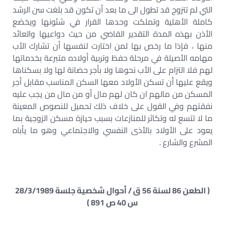
التي لم تتزوج قد تطول الى ما بعد أن تكون قد بلغت سن الرشد
كاملة الأهلية وتملكت وحدها القرار في شئونها ويخضع
الأذن بهذه المدة التقدير القاضي من حيث دواعيها والعائد
منها ، فإذا ما رخص بها لمن اختارت لنفسها أن تشارك الأب
مهامه الأصيلة في مرحلة حفظ وتربية أولاده متبرعة بخدماتها
لهم فلا التزام على الأب نحوها ولا بأجر حضانة لها ولا بسكناها
ويقع عليها أن تسكن الأولاد معها السكن المناسب مقابل أجر
المسكن من مالهم ان كان لهم مال أو من مال من يجب عليه
نفقتهم وفي القول على خلاف ذلك تحميل للنصوص المعينة
ما لا تتسع له وتكاثر للمنازعات بسبب حيازة مسكن الزوجية بما
يعود على الأولاد بالأذى النفسي والاجتماعي وهو ما يأباه
المشرع والشارع .
( الطعن 86 لسنة 56 ق / أحوال شخصية جلسة 28/3/1989
س 40 ص 891 )