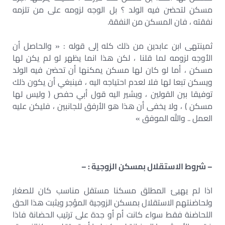
مسكن لتحضن فيه الولد ؟ بل الوجه لزومه على من تلزمه
نفقته ، فان المسكن من النفقة.
ثمينتهی ابن عابدین من ذلك كله إلى قوله : « والحاصل أن
الأوجه لزومه لما قلنا ، لكن هذا انما يظهر لو لم يكن لها
مسکن ، أما لو كان لها مسكن يمكنها أن تحضن فيه الولد
ويسكن تبعا لها فلا لعدم احتياجه اليه ، فينبغي أن يكون ذلك
توفيقا بين القولين ، ويشير اليه قول أبي حفص ( وليس لها
مسكن ) ، ولا يخفى أن هذا هو الأرفق للجانبين ، فليكن عليه
العمل .. والله الموفق »
– شروط الاستقلال بمسكن الزوجية : –
اذا لم يهيئ المطلق مسکنا مستقل مناسب کان للصغار
ولحاضنتهم الاستقلال بمسكن الزوجية المؤجر ويثبت هذا الحق
اللحاضنة فقط سواء كانت أم أو جدة على ترتيب الحضانة فاذا