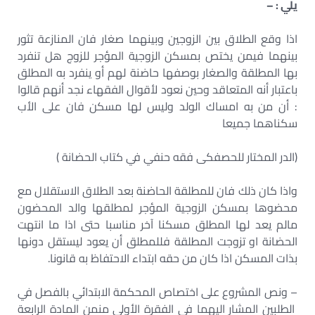
يلي : –
اذا وقع الطلاق بين الزوجين وبينهما صغار فان المنازعة تثور
بينهما فيمن يختص بمسكن الزوجية المؤجر للزوج هل تنفرد
بها المطلقة والصغار بوصفها حاضنة لهم أو ينفرد به المطلق
باعتبار أنه المتعاقد وحين نعود لأقوال الفقهاء نجد أنهم قالوا
: أن من به امساك الولد وليس لها مسکن فان على الأب
سكناهما جميعا
(الدر المختار للحصفکی فقه حنفي في كتاب الحضانة )
واذا كان ذلك فان للمطلقة الحاضنة بعد الطلاق الاستقلال مع
محضوها بمسكن الزوجية المؤجر لمطلقها والد المحضون
مالم يعد لها المطلق مسكنا آخر مناسبا حتى اذا ما انتهت
الحضانة او تزوجت المطلقة فللمطلق أن يعود ليستقل دونها
بذات المسكن اذا كان من حقه ابتداء الاحتفاظ به قانونا.
– ونص المشروع على اختصاص المحكمة الابتدائي بالفصل في
الطلبين المشار اليهما في الفقرة الأولى منمن المادة الرابعة