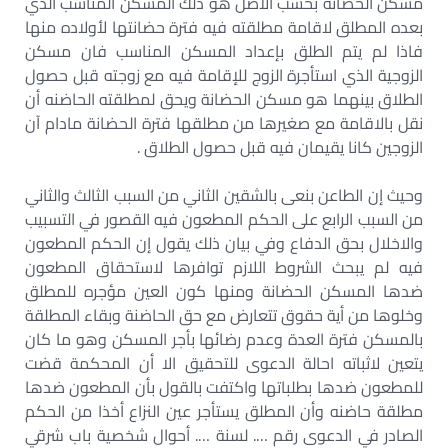
مسکن الحضانة بحسب الأصل هو ذلك المسكن المناسب الذي
بعده المطلق لاقامة مطلقته فيه فترة حضانتها لأولاده منها
فاذا لم يتم الطلق بإعداد المسكن المناسب فان مسکن
الزوجية الذي استأجرة الزوج للإقامة فيه مع زوجته قبل حصول
الطلاق بينهما هو مسكن الحضانة ويحق لمطلقته الحاضنه أن
نقل بالاقامة مع صغيرها من مطلقها فترة الحضانة مادام آن
الزوجين كانا يقيمان فيه قبل حصول الطلاق .
وحيث إن الطاعن بنعی بالشقين الثاني من السبب الثالث والثاني
من السبب الرابع على الحكم المطعون فيه القصور في التسبيب
والاخلال بحق الدفاع وفي بيان ذلك يقول إن الحكم المطعون
فيه لم يبحث الشروط اللازم توافرها لاستحقاق المطعون
ضدها المسكن الحضانة ومنها كون العين مؤجره للمطلق
وخلوها من أية حقوق تتعارض مع حق الحاضنة وبقاء المطلقة
بالمسكن فترة العدة وعدم رضائها بأجر المسكن وهو ما كان
يتعين لاثباته احالة الدعوى للتحقيق الا أن المحكمة قضت
للمطعون ضدها بطلباتها واكتفت بالقول بأن المطعون ضدها
مطلقة حاضنه وأن المطلق يستأجر عين النزاع أخذا من الحكم
الصادر في الدعوى رقم …. لسنة …. أحوال شخصية باب شرقي