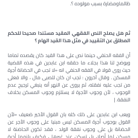
ظالماومضارة بسبب مولوده ؟.
ثم هل يصلح النص الفقهي المقيد مستندا صحيحا للحكم
المطلق عن التقييد في مثل هذا القيد الهام ؟
أن الفقه الحنفي حينما نص على هذا القيد كان يقصده تماما
ويوضح لنا هذا بجلاء ما حققه ابن عابدين في هذه القضية
حيث روی قولا في الفقه الحنفي انه «لا تجب في الحضانة أجرة
المسكن . وقال آخرون : تجب ان كان للصبی مال ، والا فعلى
من تجب عليه نفقته، ثم يروى عن النهر أنه ينبغي ترجيح عدم
الوجوب ، لأن وجوب الأجرة لا يستلزم وجوب المسكن بخلاف
النفقة. |
ويعب ابن عابدين على ذلك كله بان القول الأخير ضعيف «لأن
القول بوجوب أجرة المسكن ليس مبنيا على وجوب الأجر عن
الحضانة بل على وجوب نفقة الولد ، فقد تكون الحاضنة لا
مسكن لها أصلا، بل تسكن عند غيرها ، فكيف يلزمها أجرة