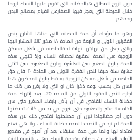
دون الزوج المطلق هيالحضانه التي تقوم عليها النساء لزوما
خلال المرحلة التي يعجز فيها الصغارعن القيام بمصالح البدن
وحدهم .
وهو ما مؤداه أن مدة الحضانه التي عناها الشارع بنص
الفقرنین الأولى و الرابعة من المادة ۱۸ مکرر ثالثا المشار اليها
والتي جعل من نهايتها نهاية لحقالحاضنه في شغل مسكن
الزوجية هي المدة المقررة لحضانة النساء وإذ نتتهي هذه
المدة ببلوغ الصغير سن العاشرة وبلوغ الصغيره: سن اثنتی
عشرة سنة طبقا لنص الفقرة الأولى من المادة ۲۰ فان حق
الحاضه في شغل مسكن الزوجية يسقط ببلوغ المحضون هذا
السن كل بحسب نوعه ذكرا كان او انثي ولا يغير من ذلك ما
اجازه النص الفقره الاولي من الماده 20- بعد إنتهاء مدة
حضانة النساء للقاضي في أن يأذن بابقاء الصغير حتى سن
الخامسة عشر والصغيره حتى نتزوج في يد من کانت تحتضنها
دون أجر حضانهاذا تبين آن مصلحتها تقتضي ذلك لان هذه
المدة لم ترد في النصحدا لمده حضانة النساء ، ولا هي تعتبر
امتداد لها وانما هي مدة استبقاء بعد أن أصبح في مقدور
الأولاد الغناء عن حضانة وخدمة النساء وهي بالنسبة للبنت