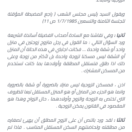
ويقول السيد رئيس مجلس الشعب ( راجع المضبطة المؤقتة
للجلسة الثامنة والتسعين 1/7/1985 ص 11)
ثانيا :
وفي نقاشنا مع السادة أصحاب الفضيلة أساتذة الشريعة
ورد السؤال التالي : ما القول في رجل متزوج زوجتين في منزل
واحد أو شقة واحدة … فكانت اجابتي في هذه الحالة أن المنزل
أو الشقة ليس مسكنا لزوجة واحدة بل لأكثر من زوجة وعلى
ذلك اذا طلق فتستقل المطلقة وأولادها بما كانت تستخدم
من المسكن المشترك .
اذن ، فمسكن الزوجية ليس منزلا بالضرورة أو شقة بالضرورة
وانما هو الجزء من المنزل أو هو المنزل المستقل تبعا للظروف
التي تختص به الزوجة والزوج وأولادهما ، حال الزواج وهذا هو
المقصود في القانون يمكن الزوجية .
ثالثا :
لقد ورد بالنص آن على الزوج المطلق أن يهيئ لصغاره
من مطلقته ولحاضنتهم السكن المستقل المناسب . فاذا لم