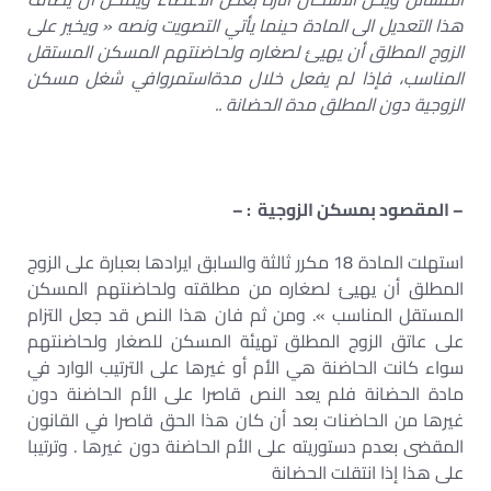
هذا التعديل الى المادة حينما يأتي التصويت ونصه « ويخير على
الزوج المطلق أن يهيئ لصغاره ولحاضنتهم المسكن المستقل
المناسب، فإذا لم يفعل خلال مدةاستمروافي شغل مسكن
الزوجية دون المطلق مدة الحضانة ..
– المقصود بمسكن الزوجية : –
استهلت المادة 18 مكرر ثالثة والسابق ایرادها بعبارة على الزوج
المطلق أن يهيئ لصغاره من مطلقته ولحاضنتهم المسكن
المستقل المناسب ». ومن ثم فان هذا النص قد جعل التزام
على عاتق الزوج المطلق تهيئة المسكن للصغار ولحاضنتهم
سواء كانت الحاضنة هي الأم أو غيرها على الترتيب الوارد في
مادة الحضانة فلم يعد النص قاصرا على الأم الحاضنة دون
غيرها من الحاضنات بعد أن كان هذا الحق قاصرا في القانون
المقضى بعدم دستوريته على الأم الحاضنة دون غيرها . وترتيبا
على هذا إذا انتقلت الحضانة