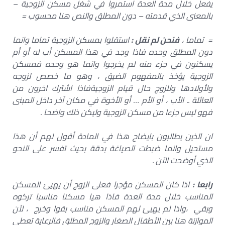
يفعل خلال مدة العدة استمروا في شغل مسكن الزوجية –
بالمعنى الذي قدمته – دون المطلق والنص هنا محسوب =
= تماما ،
فنحن لم نقل :
استقلوا بمسكن الزوجية تماما وانما
دون المطلق وحده فاذا وجد في هذا المسكن أب له أو أم
يسكنون في جزء منه لم يخرجوا وانما هو وحده فمسكن
الزوجية يؤخذ بالمفهوم الضيق ، وهو ما خصص لزوجه
ولأولادها وللزوج حال قيام الزوجيةفاذا اشترك اخرون من
العائلة .. الأب ، أو الأم … أو الأخوة في مكان آخر داخل المبنى
فهو ليس جزءا من مسکن الزوجية وليكن ذلك واضحا .
ان الذين يطالبون بايضاح هذا في المادة أقول لهم أن هذا
مستحيل وانما ضبطت الصياغة بدقة بحيث تفسر على النحو
الذي أوضحت الآن .
رابعا :
اذا كان المسكن مؤجرا فعلى الزوج أن يهيئ المسكن
المناسب خلال مدة العدة فاذا هيا مسكنا مناسبا تركوه
وبقي ،واذا لم يهيئ لهم المسكن مناسب بقوا وخرج ، لأن
الموازنة هنا بين الأطفال الصغار والزوج المطلق فالرعاية تعطى