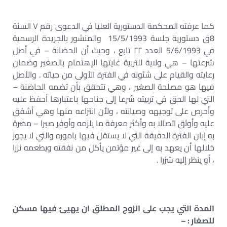
كما عرفته المحكمة الدستورية العليا في الدعوى رقم ۷ السنة
8ق دستورية جلسة 15/5/1993 والمنشور بالجريدة الرسمية
في 5/6/1993 العدد ۲۲ تابع ، وحيث أن الحضانة – في أصل
شرعتها – هي ولاية للتربية غايتها الإهتمام بالصغير وضمان
رعايته والقيام على شئونه في الفترة الأولى من حياته . والأصل
فيها هو مصلحة الصغير ، وهي تتحقق بأن تضمه الحاضنة –
التي لها الحق في تربيته شرعا إلى جناحها باعتبارها أحفظ عليه
وأحرص على توجيهه وصيانته ، ولأن انتزاعه منها وهي أشفق
عليه وأوثق اتصالا به وأكثر معرفة ما يلزمه وأوفر صبرا – مضرة
به إبان الفترة الدقيقة التي لا يستقل فيها باموره والتي لا يجوز
خلالها أن يعهد به إلى غير مؤتمن يأكل من نفقته ويطعمه نزرا
، أو ينظر إليه شزرا .
المدة التي يجب على الزوج المطلق ان يهيئ فيها مسكن
للصغار
: –