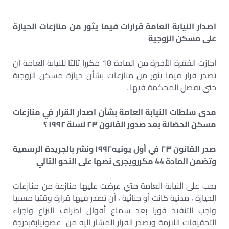
اصدار النيابة العامة قرارات فيما يثور من منازعات الحيازة
على مسكن الزوجية
أجازت الفقرة الأخيرة من المادة 18 مكررا ثالثا للنيابة العامة ان
تصدر قرار فيما يثور من منازعات بشأن حيازة مسكن الزوجية
حتى تفصل المحكمة فيها .
مدى سلطات النيابة العامة بشأن اصدار القرار في منازعات
مسکن الحضانة بعد صدور القانون
۲۳
لسنة
۱۹۹۲
؟
صدر القانون
۲۳
في أول يونيه
۱۹۹۲
ونشر بالجريدة الرسمية
وتضمن المادة
44
مكررویجری نصها على النحو التالي
يجب على النيابة العامة متي عرضت عليها منازعة من منازعات
الحيازة ، مدنية كانت أو جنائية ، أن تصدر فيها قرارة وقتيا مسببا
واجب التنفيذ فورا بعد سماع أقوال اطراف النزاع واجراء
التحقيقات اللازمة ويصدر القرار المشار اليه من عضونيابةبدرجة