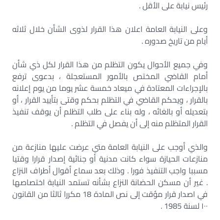
رئيس نيابة على الأقل .
وعلى النيابة العامة اعلان هذا القرار لذوى الشأن خلال ثلاثه
أيام من تاريخ صدوره .
وفي جميع الأحوال يكون التظلم من هذا القرار لكل ذي شأن
أمام القاضي المختص بالأمور المستعجلة ، بدعوى ترفع
بالإجراءات المعتادة في ميعاد خمسة عشر يوما من يوم إعلانه
بالقرار ، ويحكم القاضي في التظلم بحكم وقتی بتأييد القرار ، أو
بتعديله أو بالغائه ، وله بناء على طلب التظلم أن يوقف تنفيذ
القرار المتظلم منه إلى أن يفصل في التظلم .
والذي أوجب على النيابة العامة متي عرضت عليها منازعة من
منازعات الحيازة سواء كانت مدنية أو جنائية إصدار قرارا وقتيا
مسببا واجب التنفيذ فورا . وذلك بعد سماع أقوال أطراف النزاع
. غير أن مسكن الحضانة النزاع بشأنه تستمد النيابة اختصاصها
في اصدار قرار مؤقت إلى نص المادة 18 مكررا ثالثا من القانون
۱۰۰ لسنة 1985 .