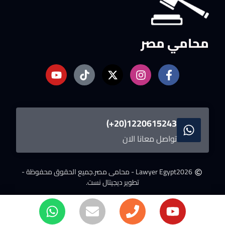
محامي مصر
1220615243(20+)
تواصل معانا الان
2026
Lawyer Egypt - محامى مصر.
جميع الحقوق محفوظة -
تطوير ديجيتال نست.