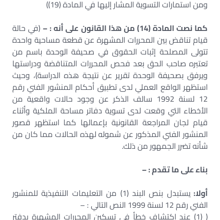
ومن استمارات التسوية المشار إليها في المادة (19))
كما نصت المادة (14) من هذا القانون على أنه : –
(في حالة
قيام تناقض بين المحررات المشهرة عن قطعة مساحية واحدة
تتولى المصلحة إثبات الحقوق في صحيفة الوحدة باسم من
تعتبره صاحب الحق بعد فحص المحررات المتناقضة ودراستها
ويرفق بصحيفة الوحدة تقرير عن نتيجة هذه الدراسة)، وحيث
استظهر الواقع العملي لدى تطبيق أحكام المنشور الفني رقم
12 لسنة 1992 سالف الذكر عن وجود حالات واقعية من
الأخطاء التي وقعت لدى تسوية دفاتر مساحة الملكية وأثناء
قيام لجان المراجعة القانونية بإعمالها كما استظهر قصور
المنشور الفني المذكور عن شموله لهذه الحالات مما كان من
شأنه تضرر الجمهور من ذلك.
بناء على ما تقدم : –
أولا:
يستبدل بنص البند (1) من التعليمات التنفيذية للمنشور
الفني رقم 12 لسنة 1999 النص التالي : –
( (1) عند اكتشاف خطأ في تسكين المحررات المشهرة بدفتر