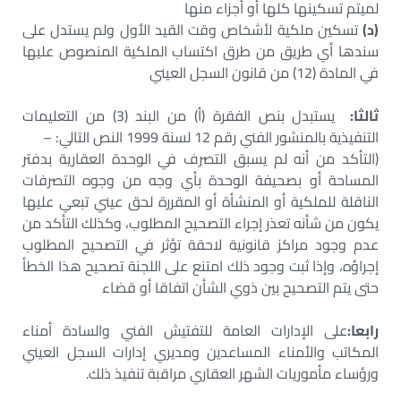
لميتم تسكينها كلها أو أجزاء منها
(د)
تسكين ملكية لأشخاص وقت القيد الأول ولم يستدل على
سندها أي طريق من طرق اكتساب الملكية المنصوص عليها
في المادة (12) من قانون السجل العيني
ثالثا:
يستبدل بنص الفقرة (أ) من البند (3) من التعليمات
التنفيذية بالمنشور الفني رقم 12 لسنة 1999 النص التالي: –
(التأكد من أنه لم يسبق التصرف في الوحدة العقارية بدفتر
المساحة أو بصحيفة الوحدة بأي وجه من وجوه التصرفات
الناقلة للملكية أو المنشأة أو المقررة لحق عيني تبعي عليها
يكون من شأنه تعذر إجراء التصحيح المطلوب، وكذلك التأكد من
عدم وجود مراكز قانونية لاحقة تؤثر في التصحيح المطلوب
إجراؤه، وإذا ثبت وجود ذلك امتنع على اللجنة تصحيح هذا الخطأ
حتى يتم التصحيح بين ذوي الشأن اتفاقا أو قضاء
رابعا:
على الإدارات العامة للتفتيش الفني والسادة أمناء
المكاتب والأمناء المساعدين ومديري إدارات السجل العيني
ورؤساء مأموريات الشهر العقاري مراقبة تنفيذ ذلك.