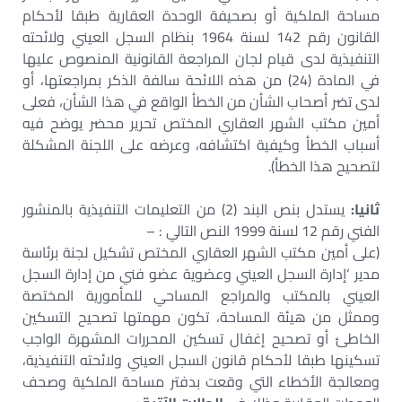
مساحة الملكية أو بصحيفة الوحدة العقارية طبقا لأحكام
القانون رقم 142 لسنة 1964 بنظام السجل العيني ولائحته
التنفيذية لدى قيام لجان المراجعة القانونية المنصوص عليها
في المادة (24) من هذه اللائحة سالفة الذكر بمراجعتها، أو
لدى تضر أصحاب الشأن من الخطأ الواقع في هذا الشأن، فعلى
أمين مكتب الشهر العقاري المختص تحرير محضر يوضح فيه
أسباب الخطأ وكيفية اكتشافه، وعرضه على اللجنة المشكلة
لتصحيح هذا الخطأ).
ثانيا:
يستدل بنص البند (2) من التعليمات التنفيذية بالمنشور
الفني رقم 12 لسنة 1999 النص التالي : –
(على أمين مكتب الشهر العقاري المختص تشكيل لجنة برئاسة
مدير ‘إدارة السجل العيني وعضوية عضو فني من إدارة السجل
العيني بالمكتب والمراجع المساحي للمأمورية المختصة
وممثل من هيئة المساحة، تكون مهمتها تصحيح التسكين
الخاطئ أو تصحيح إغفال تسكين المحررات المشهرة الواجب
تسكينها طبقا لأحكام قانون السجل العيني ولائحته التنفيذية،
ومعالجة الأخطاء التي وقعت بدفتر مساحة الملكية وصحف