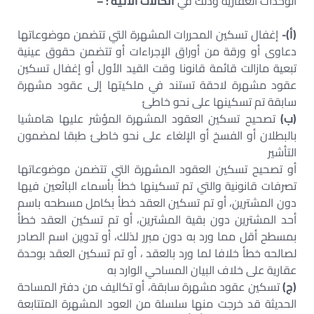
الوحدات العقارية وذلك في
الحالات الآتية : –
(أ)-
إغفال تسكين المحررات المشهرة التي تتضمن موضوعاتها
دعاوى أو ورقة من أوراق الإجراءات أو تتضمن حقوق عينية
تبعية مازالت قائمة قانونا وقت القيد الأول أو إغفال تسكين
عقود مشهرة لاحقة تستند في ملكيتها إلى عقود مشهرة
سابقة تم تسكينها على نحو خاطئ
(ب)
تصحيح تسكين العقود المشهرة المؤشر عليها هامشيا
بالبطلان أو الفسخ أو الإلغاء على نحو خاطئ طبقا لمضمون
التأشير
أو تصحيح تسكين العقود المشهرة التي تتضمن موضوعاتها
تصرفات قانونية والتي تم تسكينها خطأ بأسماء البائعين فيها
دون المشترين، أو تم تسكين العقد خطأ بكامل مسطحه باسم
أحد المشترين دون بقية المشترين، أو تم تسكين العقد خطأ
بمسطح أقل مما ورد به دون مبرر لذلك، أو تدوين اسم الصادر
لصالحه خطأ خلافا لما ورد بالعقد ، أو تم تسكين العقد بوحدة
عقارية على خلاف البيان المساحي الوارد به
(ج)
تسكين عقود مشهرة سابقة، أو تكاليف من دفتر المساحة
الحديثة قد خرجت منها سلسلة من العود المشهرة المتتابعة