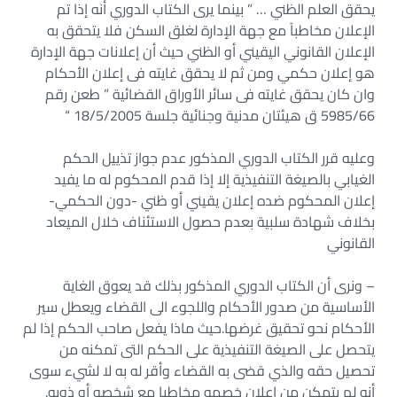
يحقق العلم الظني … ” بينما يرى الكتاب الدوري أنه إذا تم
الإعلان مخاطباً مع جهة الإدارة لغلق السكن فلا يتحقق به
الإعلان القانوني اليقيني أو الظني حيث أن إعلانات جهة الإدارة
هو إعلان حكمي ومن ثم لا يحقق غايته فى إعلان الأحكام
وان كان يحقق غايته فى سائر الأوراق القضائية ” طعن رقم
5985/66 ق هيئتان مدنية وجنائية جلسة 18/5/2005 “
وعليه قرر الكتاب الدوري المذكور عدم جواز تذييل الحكم
الغيابي بالصيغة التنفيذية إلا إذا قدم المحكوم له ما يفيد
إعلان المحكوم ضده إعلان يقيني أو ظني -دون الحكمي-
بخلاف شهادة سلبية بعدم حصول الاستئناف خلال الميعاد
القانوني
– ونرى أن الكتاب الدوري المذكور بذلك قد يعوق الغاية
الأساسية من صدور الأحكام واللجوء الى القضاء ويعطل سير
الأحكام نحو تحقيق غرضها.حيث ماذا يفعل صاحب الحكم إذا لم
يتحصل على الصيغة التنفيذية على الحكم التى تمكنه من
تحصيل حقه والذي قضى به القضاء وأقر له به لا لشيء سوى
أنه لم يتمكن من إعلان خصمه مخاطبا مع شخصه أو ذويه.