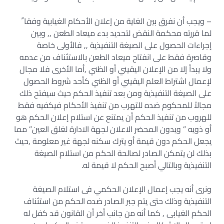
– ويجب أن نفرق بين الغاية من إعلان الأحكام الغيابية وفقا ً
لما قررته محكمة النقض لتحديد بدء ميعاد الطعن ,, وبين
إجراءات الحصول على الصيغة التنفيذية ,, فالأولى خاصة
وقاصرة فقط على انفتاح ميعاد الطعن بالاستئناف من عدمه
ولا يبدأ إلا من الإعلان اليقيني أو الظني ,أما الأخرى فلا مجال
لإعمال اشتراط العلم اليقيني أو الظني كأحد شروط الحصول
على الصيغة التنفيذية ومن بعد تنفيذ الحكم حيث سيفتح ذلك
مجالاً للمحكوم ضده للتهرب من تنفيذ الأحكام فيكفيه فقط
للهروب من تنفيذ الحكم أن يمتنع عن استلام إعلان الحكم هو
أو ذويه ” ويدون المحضر الاعلان لجهة الادارة لغلق العين” مما
يجعل الحكم دون قيمة أو يترك سكنه لجهة غير معلومة ,حيث
بذلك لن يتمكن الصادر لصالحة الحكم من استلام الصيغة
التنفيذية وبالتالي أصبح الحكم لا قيمة له.
ونرى أنه يجب إعمال الإعلان الحكمي فى استلام الصيغة
التنفيذية وذلك حتى يتم جبر الصادر ضده الحكم من استئناف
الحكم الغيابى , كما أنه من جانب أخر أن القانون قد كفل له