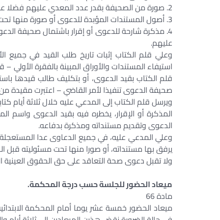
2. صورة من الصحيفة بقدر عدد المعدي عليهم فضلا عن صورتين لقلم الكتاب.
3. أصول المستندات المؤبدة للدعوى أو صورة منها تحت مسئولية المدعي، وما يركن إليه من أدلة لإثبات دعواه.
4. مذكرة شارحة للدعوى أو إقرار باشتمال صحيفة الدع
عليهم.
وعلي قلم الكتاب إثبات تاريخ طلب القيد في جميع ا
استيفاء المستندات والأوراق المبينة بالفقرة الأولي – 
قلم الكتاب بقيد الدعوى، أو بتكليف طالب قيدها باست
صحيفة الدعوى تنفيذا لأمر القاضي – اعتبرت مقيدة من ت
ويرسل قلم الكتاب إلى المدعي عليه خلال ثلاثة أيام ك
المذكرة أو الإقرار، يخطره فيه بقيد الدعوى واسم ا
الدعوى وتقديم مستنداته ومذكرة بدفاعه.
وعلي المدعي عليه، في جميع الدعاوى عدا المستعجلة و
يرفق بها مستنداته، أو صورا منها تحت مسئوليته قبل الج
ولا تقبل دعوى صحة التعاقد على حق الحقوق العينية الع
ميعاد الحضور للجلسة حسب درجة المحكمة.
مادة 66
ميعاد الحضور خمسة عشر يوما أمام المحكمة الابتدائية 
في حالة الضرورة نقض هذين الميعادين إلى ثلاثة أيام وإل