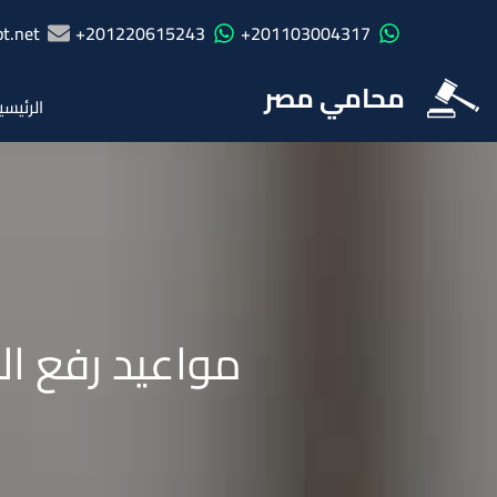
t.net
201220615243+
201103004317+
محامي مصر
الرئيسي
مواعيد رفع ال