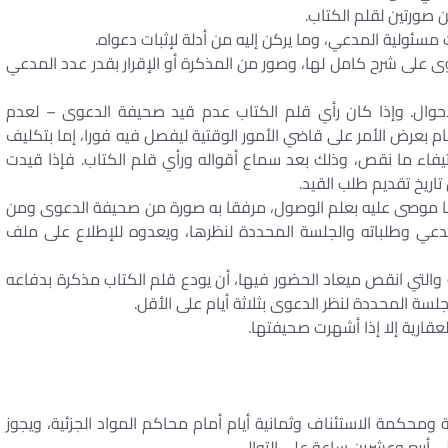
وى على شرح كامل لها، وصور من المذكرة أو الإقرار بقدر عدد المدعي
لأحوال. وإذا كان رأي قلم الكتاب عدم قيد صحيفة الدعوى – لعدم
قام بعرض الأمر على قاضي الأمور الوقتية ليفصل فيه فورا، إما بتكليف
يفاء ما نقص، وذلك بعد سماع أقواله ورأي قلم الكتاب. فإذا قيدت
اريخ تقديم طلب القيد.
تابا موصى عليه بعلم الوصول، مرفقا به صورة من صحيفة الدعوى ومن
لمدعي وطلباته والجلسة المحددة لنظرها، ويعدوه للإطلاع على ملف
التي انقص ميعاد الحضور فيها، أن يودع قلم الكتاب مذكرة بدفاعه
لسة المحددة لنظر الدعوى بثلاثة أيام على الأقل.
قارية إلا إذا أشهرت صحيفتها.
ومحكمة الاستئناف وثمانية أيام أمام محاكم المواد الجزئية، ويجوز
ي أربع وعشرين ساعة على التوالي.