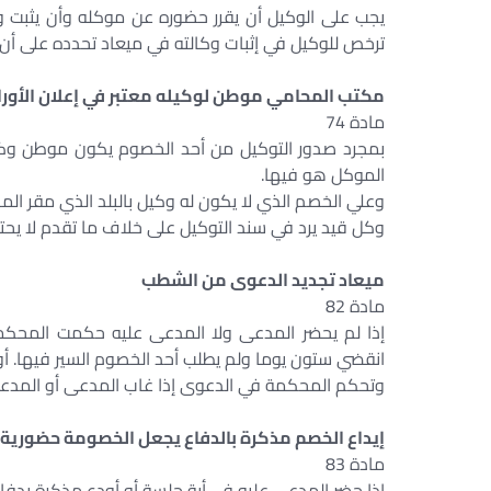
يجب على الوكيل أن يقرر حضوره عن موكله وأن يثبت و
ترخص للوكيل في إثبات وكالته في ميعاد تحدده على أن ي
مكتب المحامي موطن لوكيله معتبر في إعلان الأوراق
مادة 74
بمجرد صدور التوكيل من أحد الخصوم يكون موطن وكيله
الموكل هو فيها.
وعلي الخصم الذي لا يكون له وكيل بالبلد الذي مقر الم
وكل قيد يرد في سند التوكيل على خلاف ما تقدم لا يحتج
ميعاد تجديد الدعوى من الشطب
مادة 82
إذا لم يحضر المدعى ولا المدعى عليه حكمت المحكمة
انقضي ستون يوما ولم يطلب أحد الخصوم السير فيها. أو 
وتحكم المحكمة في الدعوى إذا غاب المدعى أو المدعو
إيداع الخصم مذكرة بالدفاع يجعل الخصومة حضورية
مادة 83
إذا حضر المدعى عليه في أية جلسة أو أودع مذكرة بدف