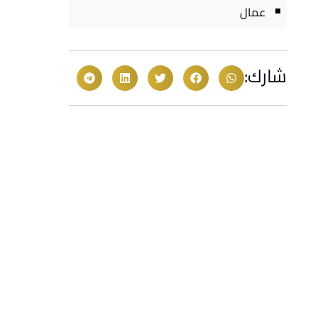
عمال
شارك: