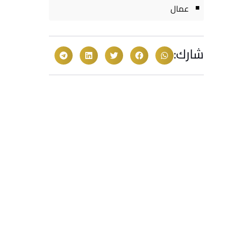
عمال
شارك: