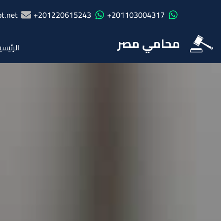
t.net
201220615243+
201103004317+
محامي مصر
الرئيسي