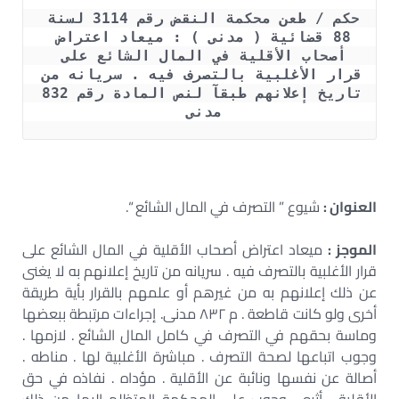
حكم / طعن محكمة النقض رقم 3114 لسنة 
88 قضائية ( مدنى ) : ميعاد اعتراض 
أصحاب الأقلية في المال الشائع على 
قرار الأغلبية بالتصرف فيه . سريانه من 
تاريخ إعلانهم طبقآ لنص المادة رقم 832 
مدنى 
العنوان :
شيوع ” التصرف في المال الشائع “.
الموجز :
ميعاد اعتراض أصحاب الأقلية في المال الشائع على
قرار الأغلبية بالتصرف فيه . سريانه من تاريخ إعلانهم به لا يغنى
عن ذلك إعلانهم به من غيرهم أو علمهم بالقرار بأية طريقة
أخرى ولو كانت قاطعة . م ٨٣٢ مدنى. إجراءات مرتبطة ببعضها
وماسة بحقهم في التصرف في كامل المال الشائع . لازمها .
وجوب اتباعها لصحة التصرف . مباشرة الأغلبية لها . مناطه .
أصالة عن نفسها ونائبة عن الأقلية . مؤداه . نفاذه في حق