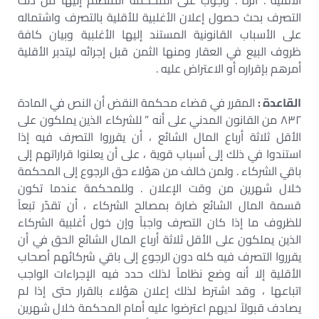
الأقلية . أثره . وجوب على المحكمة المتظلم إليها من ذلك
التصرف بحث حصول إعلان الأغلبية للأقلية بالتصرف واشتماله
على الأسباب القانونية المستند إليها الأغلبية وبيان كافة
ظروف البيع في العقار ومنها الثمن قبل إجرائه ليتدبر الأقلية
أمرهم بإقراره أو الاعتراض عليه .
القاعدة :
المقرر في قضاء محكمة النقض أن النص في المادة
٨٣٢ من القانون المدني على أنه ” للشركاء الذين يملكون على
الأقل ثلاثة أرباع المال الشائع ، أن يقرروا التصرف فيه إذا
استندوا في ذلك إلى أسباب قوية ، على أن يعلنوا قراراتهم إلى
باقي الشركاء . ولمن خالف من هؤلاء حق الرجوع إلى المحكمة
خلال شهرين من وقت الإعلان . وللمحكمة عندما تكون
قسمة المال الشائع ضارة بمصالح الشركاء ، أن تقدّر تبعاً
للظروف ما إذا كان التصرف واجباً وإن خول أغلبية الشركاء
الذين يملكون على الأقل ثلاثة أرباع المال الشائع الحق في أن
يقرروا التصرف فيه كله دون الرجوع إلى باقي شركائهم أصحاب
الأقلية إلا أنه وضع نظاماً لذلك حدد فيه الإجراءات الواجب
اتباعها ، وقد اشترط لذلك إعلان هؤلاء بالقرار حتى إذا لم
يصادف قبولاً لديهم اعترضوا عليه أمام المحكمة خلال شهرين