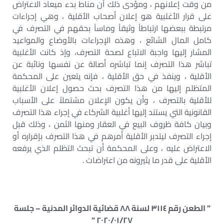
من وقت إعلانهم ، ومؤدى ذلك أن مناط بدء ميعاد الاعتراض
على قرار الأغلبية هو إعلان أصحاب الأقلية ، وهي إجراءات
مرتبطة ببعضها ارتباطاً وثيقاً وماساً بحقهم في التصرف في
كامل المال الشائع ، وهذه الإجراءات بالأوضاع والمواعيد
المشار إليها واجبة الاتباع لصحة التصرف، وإذ كانت الأغلبية
تباشر هذا التصرف إنما تباشره أصالة عن نفسها ونائبة عن
الأقلية ، وينفذ في حق الأقلية ، فإنه يتعين على المحكمة
المتظلم إليها من هذا التصرف بحث حصول إعلان الأغلبية
للأقلية بالتصرف ، وأن يكون الإعلان مشتملاً على الأسباب
القانونية التي يستند إليها أغلبية الشركاء في إجراء هذا التصرف
وبيان كافة ظروف البيع في العقار ومنها الثمن ، وذلك قبل
إجراء التصرف ليتدبر الأقلية أمرهم في هذا التصرف بإقراره أو
الاعتراض عليه ، وعلى المحكمة أن تبحث التظلم الذي يرفعه
الأقلية على قدر ما يثيرونه من اعتراضات .
” الطعن رقم ٣١١٤ لسنة ٨٨ قضائية الدوائر المدنية – جلسة
٢٠٢٠/٠١/٢٧ “