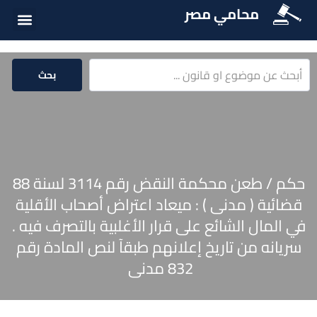
محامي مصر
أسئلة شائع
الخدمات الق
المكتبة الق
بحث
حكم / طعن محكمة النقض رقم 3114 لسنة 88
قضائية ( مدنى ) : ميعاد اعتراض أصحاب الأقلية
في المال الشائع على قرار الأغلبية بالتصرف فيه .
سريانه من تاريخ إعلانهم طبقآ لنص المادة رقم
832 مدنى