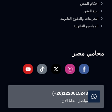
احكام النقض
صيغ العقود
التعريفات والدفوع القانونية
المواضيع القانونية
محامي مصر
1220615243(20+)
تواصل معانا الان