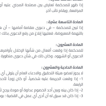
إذا ظهر للمحكمة تعارض بين مصلحة المجني عليه أو وار
المرافعة, ويقام نائب آخر.
المادة التاسعة عشرة :
إذا تبين للمحكمة – في دعوى مقامة أمامها – أن هن
بالتهمة المعروضة، فعليها إبلاغ من رفع الدعوى بذلك 
المادة العشرون :
للمحكمة إذا وقعت أفعال من شأنها الإخلال بأوامرها أو
الدعوى أو الشهود، وكان ذلك في شأن دعوى منظورة أم
المادة الحادية والعشرون :
لا يجوز لعضو هيئة التحقيق والادعاء العام أن يتولى أي ق
1- إذا وقعت الجريمة عليه شخصياً، أو كان زوجاً لأح
الرابعة.
2- إذا كان بينه وبين أحد الخصوم عداوة أو مودة يرجح تأثيرها في مسار التحقيق .
3- إذا كان قد سبق له أن أدى أي عمل في القضية ؛ بوصفه خبيراً، أو محكماً، أو وكيلاً، أو أدى شهادة فيها، ونحو ذلك.