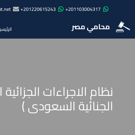
t.net
201220615243+
201103004317+
محامي مصر
الرئيسي
الجنائية السعودى )