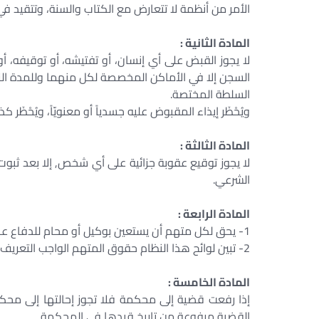
الأمر من أنظمة لا تتعارض مع الكتاب والسنة، وتتقيد في
المادة الثانية :
لا يجوز القبض على أي إنسان، أو تفتيشه، أو توقيفه، أ
السجن إلا في الأماكن المخصصة لكل منهما وللمدة ال
السلطة المختصة.
ويُحْظَر إيذاء المقبوض عليه جسدياً أو معنويّاً، ويُحْظَر
المادة الثالثة :
لا يجوز توقيع عقوبة جزائية على أي شخص, إلا بعد ثبوت 
الشرعي.
المادة الرابعة :
1- يحق لكل متهم أن يستعين بوكيل أو محام للدفاع عنه في مرحلتي التحقيق والمحاكمة.
2- تبين لوائح هذا النظام حقوق المتهم الواجب التعريف بها.
المادة الخامسة :
إذا رفعت قضية إلى محكمة فلا تجوز إحالتها إلى محك
القضية مرفوعة من تاريخ قيدها في المحكمة.