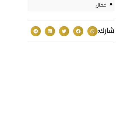
عمال
شارك: