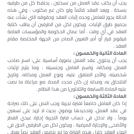
يجب أن يكتب عقد العمل من نسختين ، يحتفظ كل من طرفيه
بنسخة . ويعد العقد قائماً ولو كان غير مكتوب ، وفي هذه
الحالة يجوز للعامل وحده إثبات العقد وحقوقه التي نشأت عنه
بجميع طرق الإثبات. ويكون لكل من الطرفين أن يطلب كتابة
العقد في أي وقت . أما عمال الحكومة والمؤسسات العامة
فيقوم قرار أو أمر التعيين الصادر من الجهة المختصة مقام
العقد .
المادة الثانية والخمسون :
يجب أن يحتوي عقد العمل بصورة أساسية على: اسم صاحب
العمل ومكانه، واسم العامل وجنسيته ، وما يلزم لإثبات
شخصيته، والأجر المتفق عليه، ونوع العمل ومكانه، وتاريخ
الالتحاق به، ومدته إن كان محدد المدة. مع مراعاة ما نصت
عليه المادة (السابعة والثلاثون) من هذا النظام .
المادة الثالثة والخمسون :
إذا كان العامل خاضعاً لفترة تجربة وجب النص على ذلك صراحة
في عقد العمل، وتحديدها بوضوح، بحيث لا تزيد على تسعين
يوماً . ولا تدخل في حساب فترة التجربة إجازة عيدي الفطر
والأضحى والإجازة المرضية ، ويكون لكل من الطرفين الحق في
إنهاء العقد خلال هذه الفترة ما لم يتضمن العقد نصاً يعطي