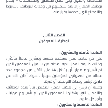
النشاطات والمهن وفي بعض المناطق والمحافظات – بعدم
توظيف العمال إلا بعد تسجيلهم في وحدات التوظيف بالشروط
والأوضاع التي يحددها بقرار منه .
الفصل الثاني
توظيف المعوقين
المادة الثامنة والعشرون :
على كل صاحب عمل يستخدم خمسة وعشرين عاملاً فأكثر ،
وكانت طبيعة العمل لديه تمكنه من تشغيل المعوقين الذين
تم تأهيلهم مهنياً أن يشغل 4% على الأقل من مجموع عدد
عماله من المعوقين المؤهلين مهنياً ، سواء أكان ذلك عن
طريق ترشيح وحدات التوظيف أو غيرها.
وعليه أن يرسل إلى مكتب العمل المختص بياناً بعدد الوظائف
والأعمال التي يشغلها المعوقون الذين تم تأهيلهم مهنياً ،
وأجر كل منهم.
المادة التاسعة والعشرون :