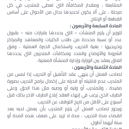
المتتابعة ، ومقدار المكافأة التي تعطى للمتدرب في كل
مرحلة ، على ألا يكون تحديدها بحال من الأحوال على أساس
القطعة أو الإنتاج.
المادة السابعة والأربعون :
للوزير أن يلزم المنشآت – التي يحددها بقرارات منه – بقبول
عدد أو نسبة محددة من طلاب الكليات والمعاهد والمراكز
وخريجيها ؛ بغية التدريب واستكمال الخبرة العملية ، وفق
الشروط والأوضاع والمدد ومكافآت المتدربين التي يحددها
اتفاق يعقد بين الوزارة وإدارة المنشأة المعنية .
المادة الثامنة والأربعون :
لصاحب العمل أن ينهي عقد التأهيل أو التدريب إذا لمس من
المتدرب عدم قابليته أو قدرته على إكمال برامج التدريب بصورة
مفيدة ، وللمتدرب أو وليه أو وصيه مثل هذا الحق. وعلى
الطرف الذي يرغب في إنهاء العقد إبلاغ الطرف الآخر بذلك قبل
أسبوع على الأقل من تاريخ التوقف عن التدريب.
ويجوز لصاحب العمل أن يلزم المتدرب بأن يعمل لديه بعد
انقضاء مدة التدريب ، مدة لا تزيد على ضعف هذه المدة أو
سنة أيهما أطول.