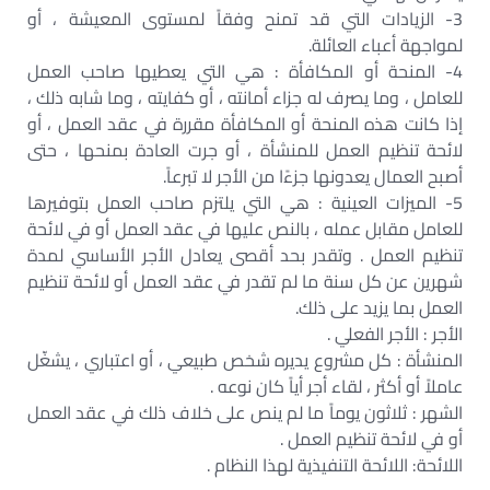
3- الزيادات التي قد تمنح وفقاً لمستوى المعيشة ، أو
لمواجهة أعباء العائلة.
4- المنحة أو المكافأة : هي التي يعطيها صاحب العمل
للعامل ، وما يصرف له جزاء أمانته ، أو كفايته ، وما شابه ذلك ،
إذا كانت هذه المنحة أو المكافأة مقررة في عقد العمل ، أو
لائحة تنظيم العمل للمنشأة ، أو جرت العادة بمنحها ، حتى
أصبح العمال يعدونها جزءًا من الأجر لا تبرعاً.
5- الميزات العينية : هي التي يلتزم صاحب العمل بتوفيرها
للعامل مقابل عمله ، بالنص عليها في عقد العمل أو في لائحة
تنظيم العمل . وتقدر بحد أقصى يعادل الأجر الأساسي لمدة
شهرين عن كل سنة ما لم تقدر في عقد العمل أو لائحة تنظيم
العمل بما يزيد على ذلك.
الأجر : الأجر الفعلي .
المنشأة : كل مشروع يديره شخص طبيعي ، أو اعتباري ، يشغّل
عاملاً أو أكثر ، لقاء أجر أياً كان نوعه .
الشهر : ثلاثون يوماً ما لم ينص على خلاف ذلك في عقد العمل
أو في لائحة تنظيم العمل .
اللائحة: اللائحة التنفيذية لهذا النظام .