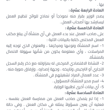
بها .
المادة الرابعة عشرة :
يصدر الوزير بقرار منه نموذجاً أو نماذج للوائح تنظيم العمل
ليسترشد بها أصحاب العمل .
المادة الخامسة عشرة :
على صاحب العمل عند بدء العمل في أي منشأة أن يبلغ مكتب
العمل المختص كتابة بالبيانات الآتية :
1- اسم المنشأة ونوعها ومركزها ، والعنوان الذي توجه إليه
المراسلات ، وأي معلومة يكون من شأنها سهولة الاتصال
بالمنشأة.
2- النشاط الاقتصادي المرخص له بمزاولته مع ذكر رقم السجل
التجاري أو الترخيص وتاريخه ، وجهة إصداره ، وإرفاق صورة منه .
3- عدد العمال المراد تشغيلهم في المنشأة .
4- اسم مدير المنشأة المسؤول .
5- أي بيانات أخرى تطلبها الوزارة.
المادة السادسة عشرة :
1- إذا لم يتمكن صاحب العمل من ممارسة العمل بنفسه ،
فعليه أن يعين مسؤولاً يمثله في مكان العمل . وفي حالة