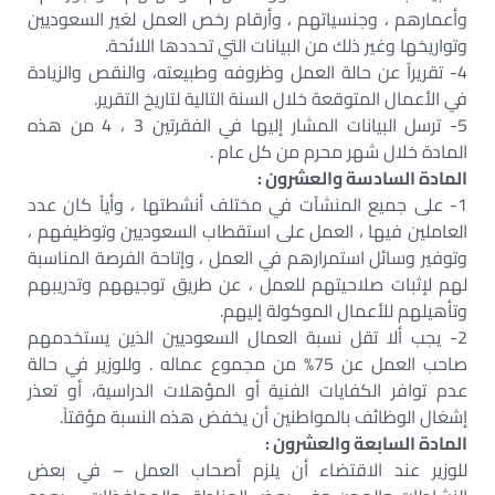
وأعمارهم ، وجنسياتهم ، وأرقام رخص العمل لغير السعوديين
وتواريخها وغير ذلك من البيانات التي تحددها اللائحة.
4- تقريراً عن حالة العمل وظروفه وطبيعته، والنقص والزيادة
في الأعمال المتوقعة خلال السنة التالية لتاريخ التقرير.
5- ترسل البيانات المشار إليها في الفقرتين 3 ، 4 من هذه
المادة خلال شهر محرم من كل عام .
المادة السادسة والعشرون :
1- على جميع المنشآت في مختلف أنشطتها ، وأياً كان عدد
العاملين فيها ، العمل على استقطاب السعوديين وتوظيفهم ،
وتوفير وسائل استمرارهم في العمل ، وإتاحة الفرصة المناسبة
لهم لإثبات صلاحيتهم للعمل ، عن طريق توجيههم وتدريبهم
وتأهيلهم للأعمال الموكولة إليهم.
2- يجب ألا تقل نسبة العمال السعوديين الذين يستخدمهم
صاحب العمل عن 75% من مجموع عماله . وللوزير في حالة
عدم توافر الكفايات الفنية أو المؤهلات الدراسية، أو تعذر
إشغال الوظائف بالمواطنين أن يخفض هذه النسبة مؤقتاً.
المادة السابعة والعشرون :
للوزير عند الاقتضاء أن يلزم أصحاب العمل – في بعض