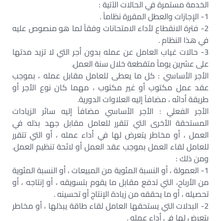
الخدمة مستمرة في الحالات الآتية :
1- الإجازات والعطل المقررة نظاماً .
2- فترة الانقطاع لأداء الامتحانات وفقاً لما هو منصوص عليه
في هذا النظام .
3- حالات غياب العامل عن عمله بدون أجر التي لا تزيد مدتها
على عشرين يوماً متقطعة خلال سنة العمل.
الأجر الأساسي : كل ما يعطى للعامل مقابل عمله ، بموجب
عقد عمل مكتوب أو غير مكتوب ، مهما كان نوع الأجر أو
طريقة أدائه ، مضافاً إليه العلاوات الدورية.
الأجر الفعلي : الأجر الأساسي مضافاً إليه سائر الزيادات
المستحقة الأخرى التي تتقرر للعامل مقابل جهد بذله في
العمل ، أو مخاطر يتعرض لها في أداء عمله ، أو التي تتقرر
للعامل لقاء العمل بموجب عقد العمل أو لائحة تنظيم العمل.
ومن ذلك :
1- العمولة ، أو النسبة المئوية من المبيعات ، أو النسبة المئوية
من الأرباح، التي تدفع مقابل ما يقوم بتسويقه ، أو إنتاجه ، أو
تحصيله ، أو ما يحققه من زيادة الإنتاج أو تحسينه .
2- البدلات التي يستحقها العامل لقاء طاقة يبذلها ، أو مخاطر
يتعرض لها في أداء عمله .