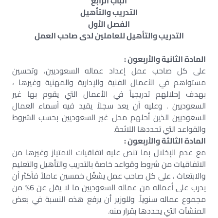
الباب الرابع
التدريب والتأهيل
الفصل الأول
التدريب والتأهيل للعاملين لدى صاحب العمل
المادة الثانية والأربعون :
على كل صاحب عمل إعداد عماله السعوديين، وتحسين
مستواهم في الأعمال الفنية والإدارية والمهنية وغيرها ،
بهدف إحلالهم تدريجياً في الأعمال التي يقوم بها غير
السعوديين . وعليه أن يعد سجلاً يقيد فيه أسماء العمال
السعوديين الذين أحلهم محل غير السعوديين بحسب الشروط
والقواعد التي تحددها اللائحة.
المادة الثالثة والأربعون :
مع عدم الإخلال بما تنص عليه اتفاقيات الامتياز وغيرها من
الاتفاقيات من شروط وقواعد خاصة بالتدريب والتأهيل والتعليم
والابتعاث ، على كل صاحب عمل يشغّل خمسين عاملاً فأكثر أن
يدرب على أعماله من عماله السعوديين ما لا يقل عن 6% من
مجموع عماله سنوياً. وللوزير أن يرفع هذه النسبة في بعض
المنشآت التي يحددها بقرار منه.