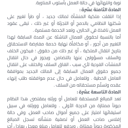
نوبة وانتهائها في حالة العمل بأسلوب المناوبة.
المادة الثامنة عشرة :
إذا انتقلت ملكية المنشأة لمالك جديد ، أو طرأ تغيير على
شكلها النظامي بالدمج أو التجزئة أو غير ذلك ، تبقى عقود
العمل نافذة في الحالين، وتعد الخدمة مستمرة .
أما بالنسبة لحقوق العمال الناشئة عن المدة السابقة لهذا
التغيير من أجور ، أو مكافأة نهاية خدمة مفترضة الاستحقاق
بتاريخ انتقال الملكية ، أو غير ذلك من حقوق ؛ فيكون الخلف
والسلف مسؤولين عنها بالتضامن. ويجوز في حال انتقال
المنشآت الفردية لأي سبب ، اتفاق السلف والخلف على انتقال
جميع حقوق العمال السابقة إلى المالك الجديد بموافقة
العامل الخطية . وللعامل في حال عدم موافقته طلب إنهاء
عقده وتسلّم مستحقاته من السلف .
المادة التاسعة عشرة :
تعد المبالغ المستحقة للعامل أو ورثته بمقتضى هذا النظام
ديوناً ممتازة من الدرجة الأولى . وللعامل وورثته في سبيل
استيفائها امتياز على جميع أموال صاحب العمل. وفي حالة
إفلاس صاحب العمل أو تصفية منشأته تسجل المبالغ
المذكورة ديوناً ممتازة ، ويدفع للعامل مبلغ معجل يعادل أجر