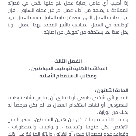
إذا أصيب أي عامل إصابة عمل نتج عنها نقص في قدراته
المعتادة لا يمنعه من أداء عمل آخر غير عمله السابق ، فإن
على صاحب العمل الذي وقعت إصابة العامل بسبب العمل لديه
توظيفه في العمل المناسب بالأجر المحدد لهذا العمل . ولا
يخل هذا بما يستحقه من تعويض عن إصابته .
الفصل الثالث
المكاتب الأهلية لتوظيف المواطنين ،
ومكاتب الاستقدام الأهلية
المادة الثلاثون :
لا يجوز لأي شخص طبيعي أو اعتباري أن يمارس نشاط توظيف
السعوديين أو نشاط استقدام العمال ما لم يكن مرخصاً له
بذلك من الوزارة .
وتحدد اللائحة مهمات كل من هذين النشاطين، وشروط منح
الترخيص لكل منهما وتجديده ، والواجبات والمحظورات ،
وقواعد عدم تجديد الترخيص أو إلغائه ، والآثار المترتبة على ذلك