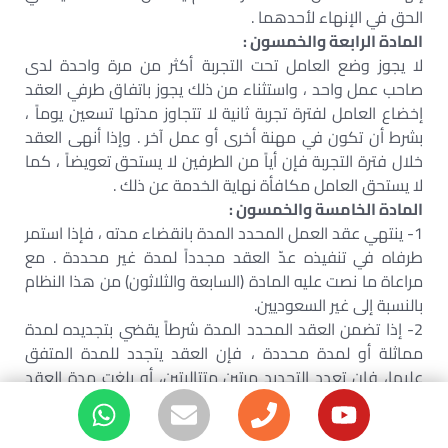
الحق في الإنهاء لأحدهما .
المادة الرابعة والخمسون :
لا يجوز وضع العامل تحت التجربة أكثر من مرة واحدة لدى
صاحب عمل واحد ، واستثناء من ذلك يجوز باتفاق طرفي العقد
إخضاع العامل لفترة تجربة ثانية لا تتجاوز مدتها تسعين يوماً ،
بشرط أن تكون في مهنة أخرى أو عمل آخر . وإذا أنهى العقد
خلال فترة التجربة فإن أياً من الطرفين لا يستحق تعويضاً ، كما
لا يستحق العامل مكافأة نهاية الخدمة عن ذلك .
المادة الخامسة والخمسون :
1- ينتهي عقد العمل المحدد المدة بانقضاء مدته ، فإذا استمر
طرفاه في تنفيذه عدّ العقد مجدداً لمدة غير محددة . مع
مراعاة ما نصت عليه المادة (السابعة والثلاثون) من هذا النظام
بالنسبة إلى غير السعوديين.
2- إذا تضمن العقد المحدد المدة شرطاً يقضي بتجديده لمدة
مماثلة أو لمدة محددة ، فإن العقد يتجدد للمدة المتفق
عليها، فإن تعدد التجديد مرتين متتاليتين، أو بلغت مدة العقد
الأصلي مع مدة التجديد ثلاث سنوات أيهما أقل واستمر
الطرفان في تنفيذه ، تحّول العقد إلى عقد غير محدد المدة .