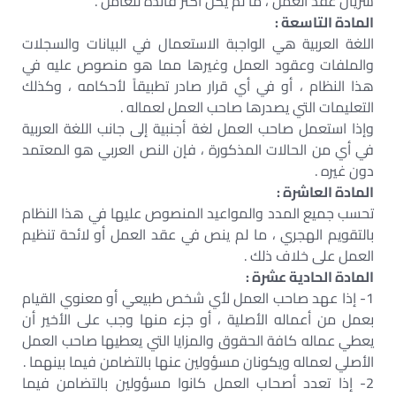
سريان عقد العمل ، ما لم يكن أكثر فائدة للعامل .
المادة التاسعة :
اللغة العربية هي الواجبة الاستعمال في البيانات والسجلات
والملفات وعقود العمل وغيرها مما هو منصوص عليه في
هذا النظام ، أو في أي قرار صادر تطبيقاً لأحكامه ، وكذلك
التعليمات التي يصدرها صاحب العمل لعماله .
وإذا استعمل صاحب العمل لغة أجنبية إلى جانب اللغة العربية
في أي من الحالات المذكورة ، فإن النص العربي هو المعتمد
دون غيره .
المادة العاشرة :
تحسب جميع المدد والمواعيد المنصوص عليها في هذا النظام
بالتقويم الهجري ، ما لم ينص في عقد العمل أو لائحة تنظيم
العمل على خلاف ذلك .
المادة الحادية عشرة :
1- إذا عهد صاحب العمل لأي شخص طبيعي أو معنوي القيام
بعمل من أعماله الأصلية ، أو جزء منها وجب على الأخير أن
يعطي عماله كافة الحقوق والمزايا التي يعطيها صاحب العمل
الأصلي لعماله ويكونان مسؤولين عنها بالتضامن فيما بينهما .
2- إذا تعدد أصحاب العمل كانوا مسؤولين بالتضامن فيما