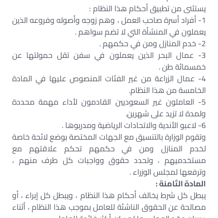
يستثنى من تطبيق أحكام هذا النظام :
1- أفراد أسرة صاحب العمل ، وهم زوجه وأصوله وفروعه الذين
يعملون في المنشأة التي لا تضم سواهم .
2- خدم المنازل ومن في حكمهم .
3- عمال البحر الذين يعملون في سفن تقل حمولتها عن
خمسمائة طن .
4- عمال الزراعة من غير الفئات المنصوص عليها في المادة
الخامسة من هذا النظام.
5- العاملون غير السعوديين القادمون لأداء مهمة محددة
ولمدة لا تزيد على شهرين.
6- لاعبو الأندية والاتحادات الرياضية ومدربوها .
وتقوم الوزارة بالتنسيق مع الجهات المختصة بوضع لائحة خاصة
لخدم المنازل ومن في حكمهم تحكم علاقتهم مع
مستخدميهم ، وتحدد حقوق وواجبات كل طرف منهم ،
وترفعها لمجلس الوزراء .
المادة الثامنة :
يبطل كل شرط يخالف أحكام هذا النظام ، ويبطل كل إبراء ، أو
مصالحة عن الحقوق الناشئة للعامل بموجب هذا النظام ، أثناء