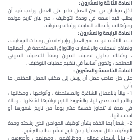
المادة الثالثة والعشرون :
لكل مواطن في سن العمل قادر على العمل وراغب فيه أن
يطلب قيد اسمه في وحدة التوظيف ، مع بيان تاريخ مولده
ومؤهلاته وأعماله السابقة ورغباته وعنوانه .
المادة الرابعة والعشرون :
تحدد اللائحة قواعد سير العمل وإجراءاته في وحدات التوظيف ،
ونماذج السجلات والإشعارات والأوراق المستخدمة في أعمالها
، وكذلك جداول تصنيف المهن وفقاً للتصنيف المهني
المعتمد ، وتكون أساساً في تنظيم عمليات التوظيف .
المادة الخامسة والعشرون :
على كل صاحب عمل أن يرسل إلى مكتب العمل المختص ما
يأتي:
1- بياناً بالأعمال الشاغرة والمستحدثة ، وأنواعها ، ومكانها ،
والأجر المخصص لها، والشروط اللازم توافرها لشغلها ، وذلك
في مدة لا تتجاوز خمسة عشر يوماً من تاريخ شغورها أو
استحداثها .
2- إشعاراً بما اتخذه بشأن توظيف المواطن الذي رشحته وحدة
التوظيف خلال سبعة أيام من تاريخ تسلّم خطاب الترشيح .
3- بياناً بأسماء عماله ، ووظائفهم ، ومهنهم ، وأجورهم ،