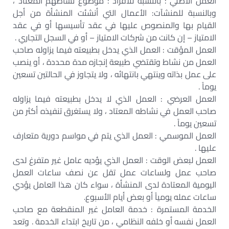
العمل الأصلي : بالنسبة للأفراد : موضوع نشاطهم المعتاد ،
وبالنسبة للمنشآت: الأعمال التي أنشئت المنشأة من أجل
القيام بها والمنصوص عليها في عقد تأسيسها أو في عقد
الامتياز – إن كانت من شركات الامتياز – أو في السجل التجاري .
العمل المؤقت : العمل الذي يدخل بطبيعته فيما يزاوله صاحب
العمل من نشاط وتقتضي طبيعة إنجازه مدة محددة ، أو ينصب
على عمل بذاته وينتهي بانتهائه ، ولا يتجاوز في الحالتين تسعين
يوماً .
العمل العرضي : العمل الذي لا يدخل بطبيعته فيما يزاوله
صاحب العمل في نشاطه المعتاد ، ولا يستغرق تنفيذه أكثر من
تسعين يوماً .
العمل الموسمي : العمل الذي يتم في مواسم دورية متعارف
عليها .
العمل لبعض الوقت : العمل الذي يؤديه عامل غير متفرغ لدى
صاحب عمل ولساعات عمل تقل عن نصف ساعات العمل
اليومية المعتادة لدى المنشأة ، سواء كان هذا العامل يؤدي
ساعات عمله يومياً أو بعض أيام الأسبوع.
الخدمة المستمرة : خدمة العامل غير المنقطعة مع صاحب
العمل نفسه أو خلفه النظامي ، من تاريخ ابتداء الخدمة . وتعد