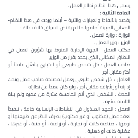
يسمى هذا النظام نظام العمل .
المادة الثانية :
يقصد بالألفاظ والعبارات والآتية – أينما وردت في هذا النظام-
المعاني المبينة أمامها ما لم يقتض السياق خلاف ذلك :
الوزارة : وزارة العمل .
الوزير : وزير العمل .
مكتب العمل : الجهة الإدارية المنوط بها شؤون العمل في
النطاق المكاني الذي يحدد بقرار من الوزير.
صاحب العمل : كل شخص طبيعي أو اعتباري يشغّل عاملاً أو
أكثر مقابل أجر .
العامل : كل شخص طبيعي يعمل لمصلحة صاحب عمل وتحت
إدارته أو إشرافه مقابل أجر ، ولو كان بعيداً عن نظارته.
الحدث : الشخص الذي أتم الخامسة عشرة من عمره ولم يبلغ
الثامنة عشرة .
العمل : الجهد المبذول في النشاطات الإنسانية كافة ، تنفيذاً
لعقد عمل (مكتوب أو غير مكتوب) بصرف النظر عن طبيعتها أو
نوعها ، صناعية كانت أو تجارية ، أو زراعية ، أو فنية ، أو غيرها ،
عضلية كانت أو ذهنية .