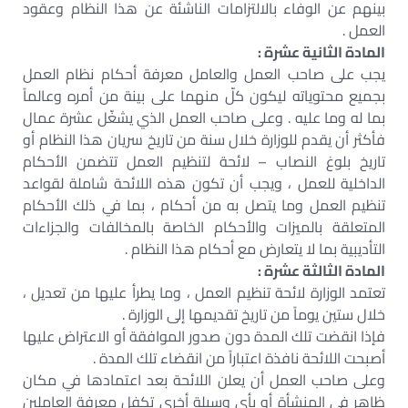
بينهم عن الوفاء بالالتزامات الناشئة عن هذا النظام وعقود
العمل .
المادة الثانية عشرة :
يجب على صاحب العمل والعامل معرفة أحكام نظام العمل
بجميع محتوياته ليكون كلّ منهما على بينة من أمره وعالماً
بما له وما عليه . وعلى صاحب العمل الذي يشغّل عشرة عمال
فأكثر أن يقدم للوزارة خلال سنة من تاريخ سريان هذا النظام أو
تاريخ بلوغ النصاب – لائحة لتنظيم العمل تتضمن الأحكام
الداخلية للعمل ، ويجب أن تكون هذه اللائحة شاملة لقواعد
تنظيم العمل وما يتصل به من أحكام ، بما في ذلك الأحكام
المتعلقة بالميزات والأحكام الخاصة بالمخالفات والجزاءات
التأديبية بما لا يتعارض مع أحكام هذا النظام .
المادة الثالثة عشرة :
تعتمد الوزارة لائحة تنظيم العمل ، وما يطرأ عليها من تعديل ،
خلال ستين يوماً من تاريخ تقديمها إلى الوزارة .
فإذا انقضت تلك المدة دون صدور الموافقة أو الاعتراض عليها
أصبحت اللائحة نافذة اعتباراً من انقضاء تلك المدة .
وعلى صاحب العمل أن يعلن اللائحة بعد اعتمادها في مكان
ظاهر في المنشأة أو بأي وسيلة أخرى تكفل معرفة العاملين