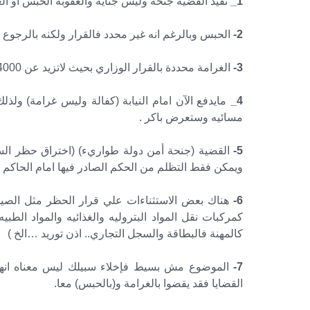
1_
تقيد القضية جنحة وليس جناية والعقوبة الحبس او الغرامة او كلاهما (ما
2-
الحبس وبالرغم انه غير محدد فالقرار ولكنه بالرجو
3-
الغرامة محددة بالقرار الوزاري بحيث لاتزيد عن 4000 وقد تقل عن ذلك وليس اكثر من ذلك .
4_
مسائيه وستعرض باكر .
5-
القضية (جنحة أمن دولة طواريء) (اختراق حظر السير
ويمكن فقط التظلم من الحكم الصادر فيها امام الحاكم 
6-
هناك بعض الاستثناءات علي قرار الحظر مثل الصيد
كمركبات نقل المواد البتروليه والغذائيه والمواد الطبي
كالمهنة فالبطاقة والسجل التجاري.. اذن توريد …الخ )
7-
الموضوع مش بسيط فإخلاء سبيلك ليس معناه انها ا
القضايا فقد يقضوا بالغرامة و(بالحبس) معا.