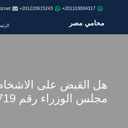
t.net
201220615243+
201103004317+
محامي مصر
الرئي
هل القبض على الاشخاص 
مجلس الوزراء رقم 719 لسنة 2020 ؟