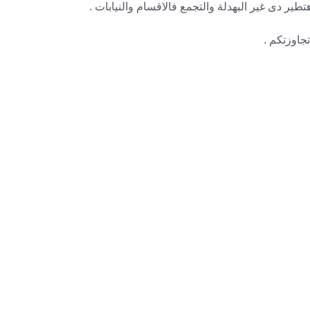
هتطير دى غير البهدلة والتجمع فالاقسام والنيابات .
جاوزتكم .