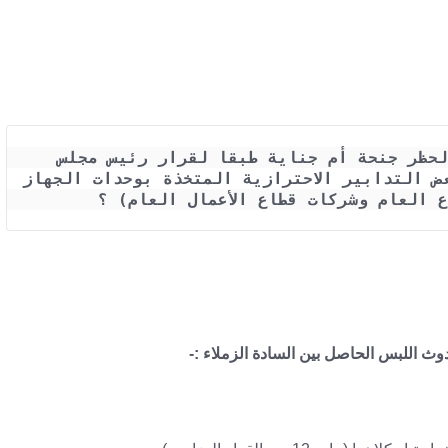
هل القبض على الاشخاص أثناء مدة الحظر جنحة أم جناية طبقا لقرار رئيس مجلس 
الوزراء رقم 719 لسنة 2020 بشأن (بعض التدابير الاحترازية المتخذة بوحدات الجهاز 
ع العام وشركات قطاع الأعمال العام) ؟
ث اللبس الحاصل بين السادة الزملاء :-