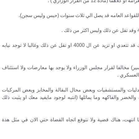
ده 12 من القرار الوزاري ) .
ع للقواعد العامه قد يصل الي ثلاث سنوات (حبس وليس سجن).
مايدفع الآن امام النيابة (كفالة وليس غرامة) ولذلك قد تتعدي او تزيد عن ال 4000 او تقل عن ذلك وغالبا لا توجد نيابه
) مخالفا لقرار مجلس الوزراء ولا يوجد بها معارضات ولا استئناف
العسكري .
ليات والمستشفيات وبعض محال البقالة والمخابز وبعض المركبات
ه والخضر والفاكهه وما يماثلها (انتبه لوجود مايفيد معك او يثبت ذلك
نتهت، هناك قضية ولا نتوقع اتجاه القضاة حتي الان في مثل هذة