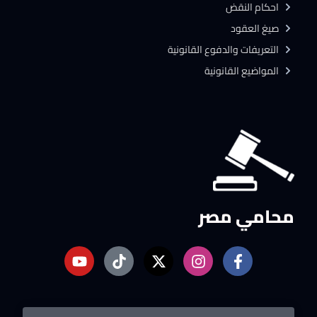
احكام النقض
صيغ العقود
التعريفات والدفوع القانونية
المواضيع القانونية
محامي مصر