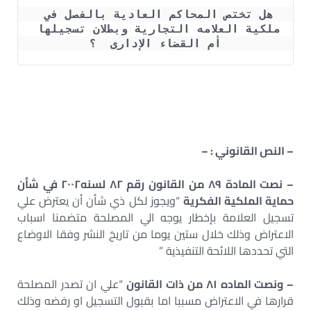
هل تختص المحاكم العادية بالفصل في 
ملكية العلامه التجارية وبطلان تسجيلها 
أم القضاء الإدارى  ؟
– النص القانوني : –
– نصت المادة ٨٩ من القانون رقم ٨٢ لسنه٢٠٠٢ في شأن
حماية الملكية الفكرية
“ويجوز لكل ذي شأن أن يعترض علي
تسجيل العلامة بإخطار يوجه الي المصلحة متضمنا اسباب
الاعتراض وذلك خلال ستين يوما من تاريخ النشر وفقا الاوضاع
التي تحددها اللائحة التنفيذية ”
– ونصت الماده ٨١ من ذات القانون
“علي ان تصدر المصلحة
قرارها في الاعتراض مسببا اما بقبول التسجيل او رفضه وذلك