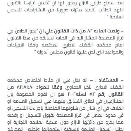
بعد سماع طرفي النزاع ويجوز لها ان تضمن قرارها بالقبول
اللهم الطالب بتنفيذ ماتراه ضروريا من الاشتراطات لتسجيل
العلامة ”
– ونصت المايه ٨٢ من ذات القانون علي ان
“يجوز الطعن في
قرار المصلحة المشار اليه في المايه السابقه من هذا القانون
امام محكمه القضاء الاداري المختصه وفقا الاجراءات
والمواعيد التي نص عليها قانون مجلس الدولة ”
– المستفاد : –
انه يدل علي ان مناط اختصاص محكمه
القضاء الاداري بنظر الدعاوي
وفقا للمواد ٨٠؛٨١؛٨٢ من
القانون رقم ٨٢ لسنه٢٠٠٢
هو ان تقوم الخصومة بين
المتنازعيين في نطاق التسابق بينهما علي تسجيل العلامه او
الخلاف في اي شان من شئونهما المتصلة باجراءت التسجيل او
في حدود الطعن في قرار المصلحة بقبول التسجيل او رفضه
مما يخرج عن دائرتها النزاع حول ملكية العلامه التجارية او
بطلان تسجيل العلامة لاسبقية استعمالها وتختص المحاكم