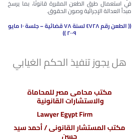
في استعمال طرق الطعن المقررة قانونًا، بما يرسخ
مبدأ العدالة الإجرائية وصون الحقوق.
(( الطعن رقم ٤٧٢٨ لسنة ٧٨ قضائية – جلسة ١٠ مايو
٢٠٠٩ ))
هل يجوز تنفيذ الحكم الغيابي
مكتب محامى مصر للمحاماة
والاستشارات القانونية
Lawyer Egypt Firm
مكتب المستشار القانونى / أحمد سيد
حسن