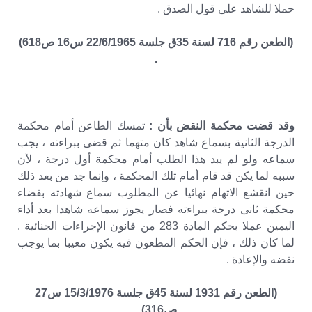
حملا للشاهد على قول الصدق .
(الطعن رقم 716 لسنة 35ق جلسة 22/6/1965 س16 ص618)
.
وقد قضت محكمة النقض بأن :
تمسك الطاعن أمام محكمة
الدرجة الثانية بسماع شاهد كان متهما ثم قضى ببراءته ، يجب
سماعه ولو لم يبد هذا الطلب أمام محكمة أول درجة ، لأن
سببه لما يكن قد قام أمام تلك المحكمة ، وإنما جد من بعد ذلك
حين انقشع الاتهام نهائيا عن المطلوب سماع شهادته بقضاء
محكمة ثانى درجة ببراءته فصار يجوز سماعه شاهدا بعد أداء
اليمين عملا بحكم المادة 283 من قانون الإجراءات الجنائية .
لما كان ذلك ، فإن الحكم المطعون فيه يكون معيبا بما يوجب
نقضه والإعادة .
(الطعن رقم 1931 لسنة 45ق جلسة 15/3/1976 س27
ص316) .