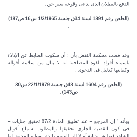
الدفع بالبطلان الذى يدعى وقوعه بغير حق .
(الطعن رقم 1891 لسنة 34ق جلسة 1/3/1965 س16 ص187)
.
وقد قضت محكمة النقض بأن : أن سكوت الضابط عن الإدلاء
بأسماء أفراد القوة المصاحبة له لا ينال من سلامة أقواله
وكفايتها كدليل فى الدعوى .
(الطعن رقم 1604 لسنة 48ق جلسة 22/1/1979 س30
ص143) .
وبأنه ” إن المرجع – عند تطبيق المادة 87/2 تحقيق جنايات –
فى كون القضية الجارى تحقيقها والمطلوب سماع أقوال
الشاهد فيها هى جناية أم لا الى الوصف الذى يعطيه المحقق لها