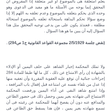
يعلم أمتعلقة هى بالموضوع أو غير متعلقة إذا المفروض أن
المحقق إنما يوجه من الأسئلة ما هو مفيد فى الدعوى وهو
وحده الذى يحكم بتعلقه بالموضوع وعدم تعلقه به اللهم إلا إذا
وضع سؤالا تحكم البداهة باستحالة تعلقه بالموضوع استحالة
مطلقة ، فعندئذ يكون على من يدعى توجيه المحقق مثل هذا
السؤال إليه أن يبين ما هو هذا السؤال .
(نقض جلسة 2/5/1929 مجموعة القواعد القانونية ج1 ص294) .
ولا تملك المحكمة إجبار الشاهد على حلف اليمين أو الإدلاء
بالشهادة إن رأى الامتناع عن ذلك ، كل ما لها طبقا للمادة 284
إجراءات جنائية أن توقع عليه العقوبة المقررة وأن تعفيه منها
إذا عدل من تلقاء نفسه عن امتناعه قبل إقفال باب المرافعة ،
وإذا امتنع شاهد النفى عن أداء اليمين ورفضت المحكمة
الاستماع الى شهادته بغير يمين وحصل ذلك فى حضور الطاعن
والمدافع عنه دون أن يفصح أيهما للمحكمة عن رغبته فى أن
تسمع شهادته بغير يمين ، فإن هذا يسقط حق الطاعن فى