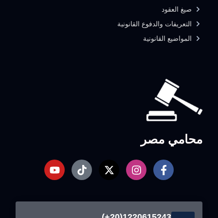
صيغ العقود
التعريفات والدفوع القانونية
المواضيع القانونية
محامي مصر
1220615243(20+)