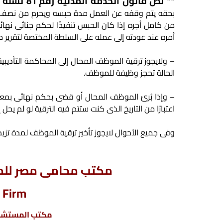
** نص قانون الخدمة المدنية رقم 81 لسنة 2016،
بحقه يتم وقفه عن العمل مدة حبسه ويحرم من نصف أجره 
من كامل أجره إذا كان الحبس تنفيذًا لحكم جنائى نها
أمره عند عودته إلى عمله على السلطة المختصة لتقرير ماي
– ولايجوز ترقية الموظف المحال إلى المحاكمة التأديبي
الحالة تحجز وظيفة للموظف.
اعتبارًا من التاريخ الذى كنت ستتم فيه الترقية لو لم يحل
وفى جميع الأحوال لايجوز تأخير ترقية الموظف لمدة تزيد
مكتب محامى مصر للمح
 Firm
مكتب المستشار