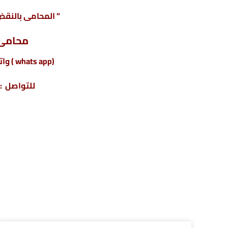
” المحامى بالنقض 
محامى 
(whats app ) واتس أب : 201220615243+
للتواصل : 04317