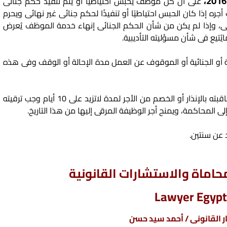
على أن كل موظف يحبس احتياطيًا أو يتم تنفيذ حكم جنائى
إذا كان الحبس احتياطيًا أو تنفيذًا لحكم جنائى غير نهائى ويحرم
ئى، وإذا لم يكن من شأن الحكم الجنائى إنهاء خدمة الموظف يُعرض
ُتيع فى شأن مسؤليته التأديبية.
ة أو الجنائية أو الموقوف عن العمل مدة الإحالة أو الوقف وفى هذه
– وإذا بُرئ الموظف المحال أو قضى بحكم نهائى بمعاقبته بالإنذار أو الخصم من الأجر لمدة لاتزيد على 10 أيام وجب ترقيته
 إلى المحاكمة، ويمنح أجر الوظيفة المرقى إليها من هذا التاريخ.
 عن سنتين.
اماة والاستشارات القانونية
Lawyer Egypt
 القانونى / أحمد سيد حسن