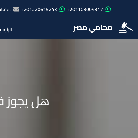
t.net
201220615243+
201103004317+
محامي مصر
الرئيسي
هل يجوز ف