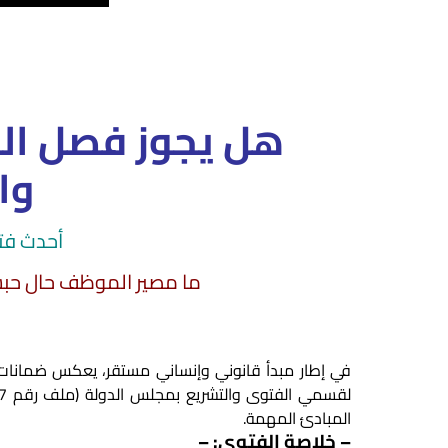
هل يجوز فصل ال
وا
أحدث فت
ما مصير الموظف حال حبسه
في إطار مبدأ قانوني وإنساني مستقر، يعكس ضمانات 
المبادئ المهمة.
– خلاصة الفتوى: –