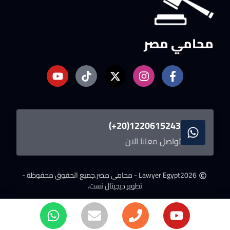
محامي مصر
1220615243(20+)
تواصل معانا الان
2026
Lawyer Egypt - محامى مصر.
جميع الحقوق محفوظة -
تطوير ديجيتال نست.