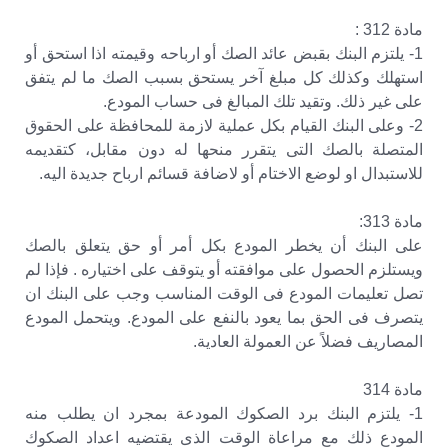
مادة 312 :
1- يلتزم البنك بقبض عائد الصك أو ارباحه وقيمته اذا استحق أو
استهلك وكذلك كل مبلغ آخر يستحق بسبب الصك ما لم يتفق
على غير ذلك. وتقيد تلك المبالغ فى حساب المودع.
2- وعلى البنك القيام بكل عملية لازمة للمحافظة على الحقوق
المتصلة بالصك التى يتقرر منحها له دون مقابل، كتقديمه
للاستبدال او لوضع الاختام أو لاضافة قسائم ارباح جديدة اليه.
مادة 313:
على البنك أن يخطر المودع بكل أمر أو حق يتعلق بالصك
ويستلزم الحصول على موافقته أو يتوقف على اختياره . فإذا لم
تصل تعليمات المودع فى الوقت المناسب وجب على البنك ان
يتصرف فى الحق بما يعود بالنفع على المودع. ويتحمل المودع
المصاريف فضلاً عن العمولة العادية.
مادة 314
1- يلتزم البنك برد الصكوك المودعة بمجرد ان يطلب منه
المودع ذلك مع مراعاة الوقت الذى يقتضيه اعداد الصكوك