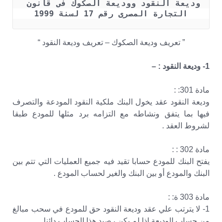
وديعة النقود ووديعة الصكوك فى قانون 
التجارة المصرى رقم 17 لسنة 1999
” تعريف وديعة الصكوك – تعريف وديعة النقود “
1- وديعة النقود : –
مادة 301: :
وديعة النقود عقد يخول البنك ملكية النقود المودعة والتصرف
فيها بما يتفق ونشاطه مع التزامه برد مثلها للمودع طبقا
لشروط العقد .
مادة 302 : :
يفتح البنك للمودع حسابا تقيد فيه جميع العمليات التي تتم بين
البنك والمودع أو بين البنك والغير لحساب المودع .
مادة 303 ة: :
1- لا يترتب علي عقد وديعة النقود حق للمودع في سحب مبالغ
من حساب الوديعة إذا لم يكن رصيد هذا الحساب دائنا .