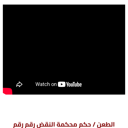
الطعن / حكم محكمة النقض رقم
رقم