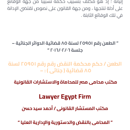
إتيانه ؛ إذ هو مكلف بتسبيب حكمه تسبيباً ‏من جهة الوقائع
على أدلة تنتجها ، ومن جهة القانون على نصوص تقتضي الإدانة
في تلك ‏الوقائع الثابتة .
” الطعن رقم ٢٥٩٥١ لسنة ٨٥ قضائية الدوائر الجنائية –
جلسة ٢٠١٦/٠٢/٠٦ “
الطعن / حكم محكمة النقض رقم
رقم ٢٥٩٥١ لسنة
٨٥ قضائية ( جنائى ) : –
مكتب محامى مصر للمحاماة والاستشارات القانونية
Lawyer Egypt Firm
مكتب المستشار القانونى / أحمد سيد حسن
” المحامى بالنقض والدستورية والإدارية العليا “