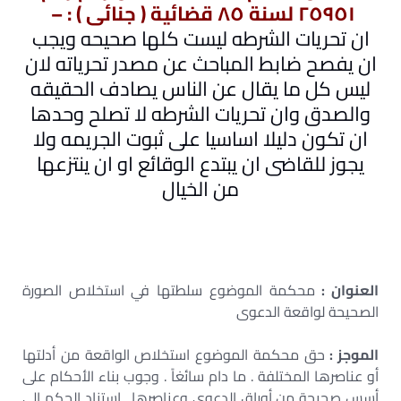
٢٥٩٥١ لسنة ٨٥ قضائية ( جنائى ) : –
ان تحريات الشرطه ليست كلها صحيحه ويجب
ان يفصح ضابط المباحث عن مصدر تحرياته لان
ليس كل ما يقال عن الناس يصادف الحقيقه
والصدق وان تحريات الشرطه لا تصلح وحدها
ان تكون دليلا اساسيا على ثبوت الجريمه ولا
يجوز للقاضى ان يبتدع الوقائع او ان ينتزعها
من الخيال
ويجب ان يفصح ضابط المباحث عن مصدر تحرياته – ويجب ان
يفصح ضابط المباحث عن مصدر تحرياته
العنوان :
محكمة الموضوع سلطتها في استخلاص الصورة
الصحيحة لواقعة الدعوى
الموجز :
حق محكمة الموضوع استخلاص الواقعة من أدلتها
أو عناصرها ‏المختلفة . ما دام سائغاً ‏. وجوب بناء الأحكام على
أسس صحيحة من أوراق الدعوى وعناصرها . ‏استناد الحكم إلى