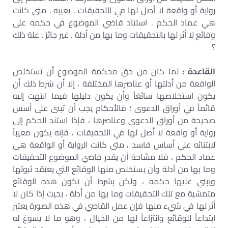
رواية ‏أو واقعة لا أصل لها في التحقيقات . يعيبه . متى كانت
هي عماد الحكم . استناد قاضي الموضوع في حكمه على
وقائع لا أثر لها بالتحقيقات وما بها من أدلة . غير جائز . علة ذلك
؟
القاعدة :
لما كان من حق محكمة الموضوع أن تستخلص
الواقعة من أدلتها أو عناصرها ‏المختلفة ، إلا أن شرط ذلك أن
يكون استخلاصها سائغاً وأن يكون دليلها فيما انتهت إليه
قائماً في أوراق الدعوى ؛ فالأحكام يجب أن تبنى على أسس
صحيحة من أوراق الدعوى وعناصرها ، ‏فإذا استند الحكم إلى
رواية أو واقعة لا أصل لها في التحقيقات ، فإنه يكون معيباً
لابتنائه على ‏أساس فاسد ، متى كانت الرواية أو الواقعة هى
عماد الحكم ، فلا مشاحة أن يقدر قاضي ‏الموضوع التحقيقات
وما بها من أدلة وأن يستخلص منها الوقائع التي يعتقد ثبوتها
ويبني ‏عليها حكمه ، ولكن بشرط أن تكون هذه الوقائع
متمشية مع تلك التحقيقات وما بها من أدلة ، ‏بحيث إذا كان لا
أثر لها في شيء منها فإن عمل القاضي في هذه الصورة يعتبر
ابتداعاً ‏للوقائع وانتزاعاً لها من الخيال ، وهو ما لا يسوغ له