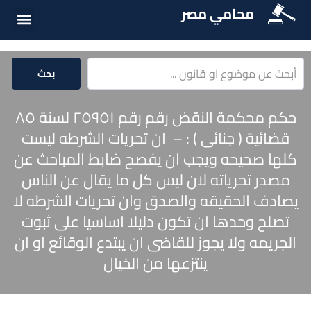
محامي مصر
أسئلة شائع
الخدمات الق
المكتبة الق
بحث
حكم محكمة النقض رقم رقم ٢٥٩٥١ لسنة ٨٥
قضائية ( جنائى ) : – ان تحريات الشرطه ليست
كلها صحيحه ويجب ان يفصح ضابط المباحث عن
مصدر تحرياته لان ليس كل ما يقال عن الناس
يصادف الحقيقه والصدق وان تحريات الشرطه لا
تصلح وحدها ان تكون دليلا اساسيا على ثبوت
الجريمه ولا يجوز للقاضى ان يبتدع الوقائع او ان
ينتزعها من الخيال