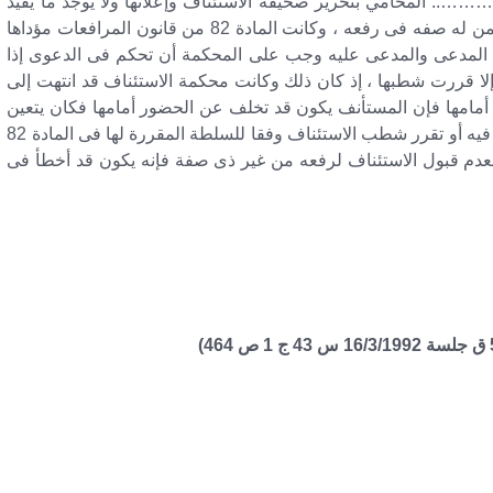
………….. المحامي بتحرير صحيفة الاستئناف وإعلانها ولا يوجد ما يفيد
إنكار وجود وكالة بينهما فإن الاستئناف يكون قد أقيم ممن له صفه فى رفعه ، وكانت المادة 82 من قانون المرافعات مؤداها
ب المدعى والمدعى عليه وجب على المحكمة أن تحكم فى الدعوى إذا
لا قررت شطبها ، إذ كان ذلك وكانت محكمة الاستئناف قد انتهت إلى
مامها فإن المستأنف يكون قد تخلف عن الحضور أمامها فكان يتعين
عليها أما أن تفصل فى الاستئناف إذا كان صالحا للفصل فيه أو تقرر شطب الاستئناف وفقا للسلطة المقررة لها فى المادة 82
عدم قبول الاستئناف لرفعه من غير ذى صفة فإنه يكون قد أخطأ فى