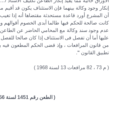
الأوراق خالية مما يفيد إنكار الطاعن تكليف الأستاذ /
أن المشرع أورد قاعدة مستحدثة مقتضاها أنه إذا تغي
كانت صالحة للحكم فيها طالما أبدى الخصوم أقوالهم وإ
عدم وجود سند وكالة مع المحامي الحاضر عن الطاعن أ
من قانون المرافعات ، وإذ قضى الحكم المطعون فيه ب
تطبيق القانون
“
.
( م 73 ، 82 مرافعات 13 لسنة 1968 )
( الطعن رقم 1451 لسنة 56 ق جلسة 16/3/1992 س 43 ج 1 ص 464)