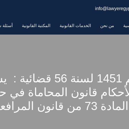
info@lawyeregyp
سية
من نحن
الخدمات القانونية
المكتبة القانونية
أسئلة ش
حكم محكمة النقض رقم 451
أحكام قانون المحاماة في حا
 المرافعات