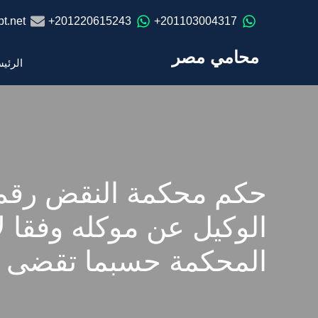
t.net
201220615243+
201103004317+
محامي مصر
الرئي
الوكيل عن موكله وفقا ل
المحكمة حسبما تقضى المادة 73 من قانون