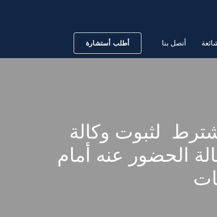
ائعة
أتصل بنا
أطلب أستشارة
1 لسنة 56 قضائية : يشترط لثبوت وكالة
لة الحضور عنه أمام