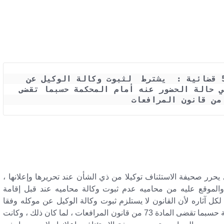
حكم محكمة النقض رقم 1451 لسنة 56 قضائية :  يشترط  لثبوت وكالة الوكيل عن 
موكله وفقا لأحكام قانون المحاماة في حالة الحضور عنه أمام المحكمة حسبما تقضى 
يحرر صحيفة الاستئناف توكيلا من ذي الشأن عند تحريرها وإعلانها ،
 والموقع عليه من محاميه عدم ثبوت وكالة محاميه عند قبل إقامة
كل آثاره لأن القانون لا يستلزم ثبوت وكالة الوكيل عن موكله وفقا
لأحكام قانون المحاماة إلا في الحضور عنه أمام المحكمة حسبما تقضى المادة 73 من قانون المرافعات ، لما كان ذلك ، وكانت