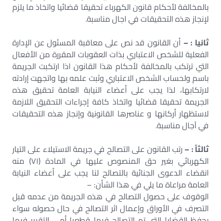
بالمخالفة لأحكام قانون الكهرباء تحقيقا قضائيا واتخاذ ما يلزم
لإنجاز هذه التحقيقات في اجال مناسبة.
ثانيا : –
أن القانون قد نص على معاقبة المسئول عن الإدارة
الفعلية للشخص الاعتباري بذات العقوبات المقررة من الأفعال
التي ترتكب بالمخالفة لأحكام هذا القانون اذا ارتكبت الجريمة
باسم ولحساب الشخص الاعتباري وثبت علمه بها واتجهت إرادته
لارتكابها، لذا يجب على أعضاء النيابة العامة تحقيق هذه
الجريمة تحقيقا قضائيا واتخاذ كافة إجراءات التحقيق اللازمة
لاستظهار أركانها و عناصرها القانونية وإنجاز هذه التحقيقات
في آجال مناسبة.
ثالثآ : –
رتب القانون على التصالح في جريمة الاستيلاء على التيار
الكهربائي بغير حق المنصوص عليها في المادة (۷۱) منه
انقضاء الدعوى الجنائية بالتصالح لنا يجب على أعضاء النيابة
العامة مراعاة ما يلي في هذا الشأن: –
الوقوف على حصول التصالح في هذه الجريمة من عدمه قبل
التصرف في الأوراق وإعمال اثر التصالح في حال حصوله سواء
بحفظ القضايا التي تم التصالح فيها قطعيا أمي التقرير فيها