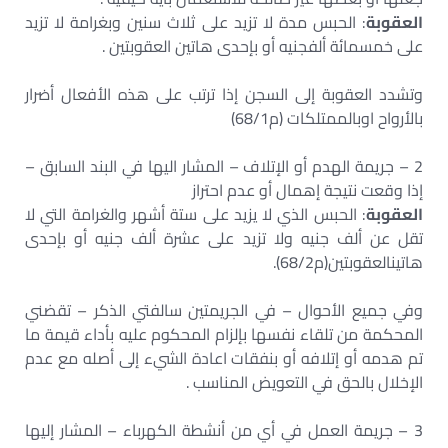
العقوبة
: الحبس مدة لا تزيد على ثلاث سنين وبغرامة لا تزيد
على خمسمائة ألفجنيه أو بإحدى هاتين العقوبتين .
وتشدد العقوبة إلى السجن إذا ترتب على هذه الأفعال أضرار
بالأرواح اوبالممتلكات (م68/1)
2 – جريمة الهدم أو الإتلاف – المشار اليها في البند السابق –
إذا وقعت نتيجة إهمال أو عدم احتراز
العقوبة
: الحبس الذي لا يزيد على ستة أشهر والغرامة التي لا
تقل عن ألف جنيه ولا تزيد على عشرة ألف جنيه أو بإحدى
هاتينالعقوبتين(م68/2).
وفي جميع الأحوال – في الجريمتين سالفتي الذكر – تقضني
المحكمة من تلقاء نفسها بإلزام المحكوم عليه بأداء قيمة ما
تم هدمه أو إتلافه أو بنفقات اعادة الشيء إلى أصله مع عدم
الإخلال بالحق في التعويض المناسب .
3 – جريمة العمل في أي من أنشطة الكهرباء – المشار إليها