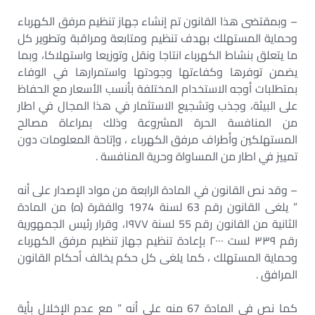
– وبمقتضى هذا القانون تم إنشاء جهاز تنظيم مرفق الكهرباء
وحماية المستهلك بهدف تنظيم ومتابعة ومراقبة وتطوير كل
ما يتعلق بنشاط الكهرباء انتاجا ونقل وتوزيعا واستهلاكا، وبما
يضمن توفرها وكفاءتها وجودتها واستمرارها في الوفاء
بمتطلبات أوجه الاستخدام المختلفة بأنسب الأسعار مع الحفاظ
على البيئة، وجذب وتشجيع الاستثمار في هذا المجال في اطار
من المنافسة الحرة المشروعة وذلك بمراعاة مصالح
المستهلكين وأطراف مرفق الكهرباء ، وإتاحة المعلومات دون
تمييز في اطار من المساواة وحرية المنافسة .
– وقد نص القانون في المادة الرابعة من مواد الإصدار على أنه
” يلغى القانون رقم 63 لسنة 1974 والفقرة (ه) من المادة
الثانية من القانون رقم 55 لسنة ۱۹۷۷، وقرار رئيس الجمهورية
رقم ۳۳۹ لست ۲۰۰۰ بإعادة تنظيم جهاز تنظيم مرفق الكهرباء
وحماية المستهلك ، كما يلغى كل حكم يخالف أحكام القانون
المرافق .
كما نص في المادة 67 منه على أنه ” مع عدم الإخلال بأية