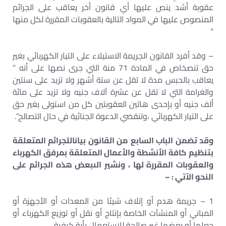
عقوبة أشد ينص عليها أي قانون أخر يعاقب على الجرائم
المنصوص عليها في المواد التالية بالعقوبات المقررة لكل منها
”
– وقد أفرد القانون الجريمة الاستيلاء على التيار الكهربائي بغير
حق تنصخاص في المادة 71 منة التي جرى نصها على أنه ”
يعاقب بالحبس مدة لا تقل عن ستة أشهر ولا تزيد على سنتين
والغرامة التي لا تقل عن عشرة آلاف جنيه ولا تزيد على مائة
ألف جنيه أو بإحدى هاتين العقوبتين كل من استولى بغير حق
على التيار الكهربائي ،وتنقضي الدعوة الجنائية في حال التصالح”.
وقد تضمن الباب السابع من القانون بياناللجرائم المتعلقة
بتنظيم كافة الأنشطة والأعمال المتعلقة بمرفق الكهرباء
والعقوبات المقررة لها ، ونشير الىبعض هذه الجرائم على
النحو الآتي : –
1 – جريمة هدم أو إتلاف شيئا من المعدات أو الأجهزة أو
المباني أو المنشآت الخاصة بإنتاج أو نقل أو توزيع الكهرباء أو
جعلها أو بعضها غير صالحة للاستعمال بأية كيفية .