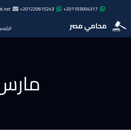
t.net
201220615243+
201103004317+
محامي مصر
الرئيسي
مارس ۰۱۸