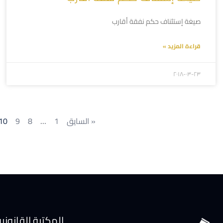
صيغة إستئناف حكم نفقة أقارب
قراءة المزيد »
۲۰۱۸-۰۳-۲۳
« السايق
1
…
8
9
10
المكتبة القانوني