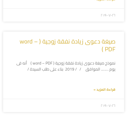
۲۰۱۹-۰۷-۲٦
صيغة دعوى زيادة نفقة زوجية ( word –
PDF )
نموذج صيغة دعوى زيادة نفقة زوجية ( word – PDF ) أنه فى
يوم …….. الموافق / / 2019 بناء على طلب السيدة /
قراءة المزيد »
۲۰۱۹-۰۷-۲٦