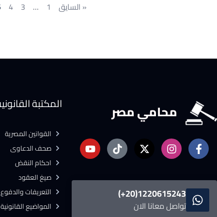
« السايق
1
…
3
4
5
المكتبة القانوني
محامي مصر
القوانين المصرية
صحف الدعاوى
احكام النقض
صيغ العقود
التعريفات والدفوع ا
1220615243(20+)
تواصل معانا الان
المواضيع القانونية