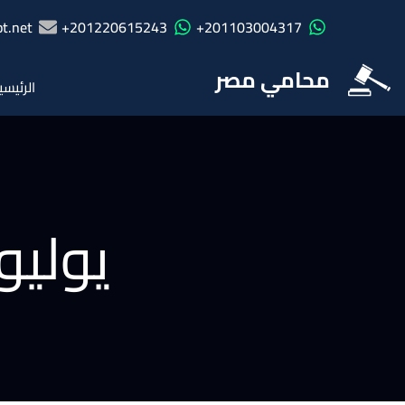
t.net
201220615243+
201103004317+
محامي مصر
الرئيسي
يوليو ۰۱۹