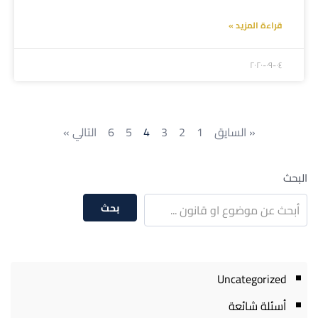
قراءة المزيد »
۲۰۲۰-۰۹-۰٤
« السايق
1
2
3
4
5
6
التالي »
البحث
بحث
Uncategorized
أسئلة شائعة