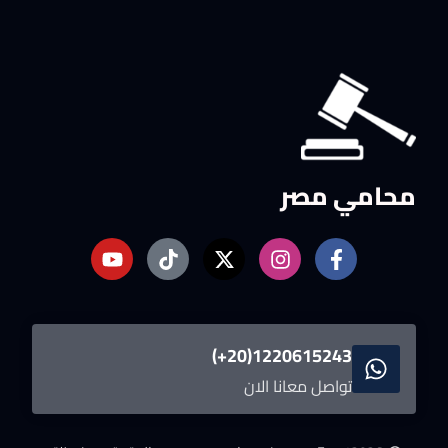
محامي مصر
1220615243(20+)
تواصل معانا الان