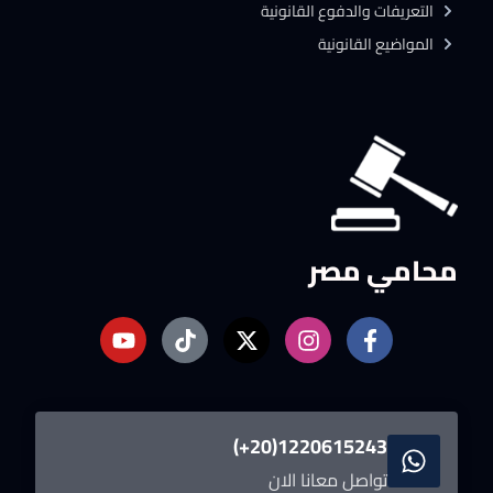
التعريفات والدفوع القانونية
المواضيع القانونية
محامي مصر
1220615243(20+)
تواصل معانا الان