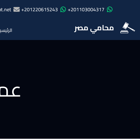
t.net
201220615243+
201103004317+
محامي مصر
الرئيسي
عم