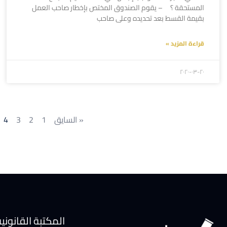
المستحقة ؟ – يقوم الصندوق المختص بإخطار صاحب العمل
بقيمة القسط بعد تحديده وعلى صاحب
قراءة المزيد »
۲۰۲۰-۰۳-۲۰
« السايق
1
2
3
4
المكتبة القانوني