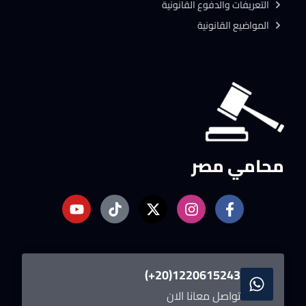
التعريفات والدفوع القانونية
المواضيع القانونية
محامي مصر
1220615243(20+)
تواصل معانا الان